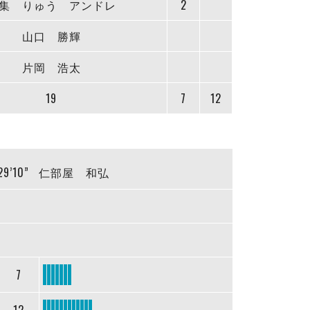
集 りゅう アンドレ
2
山口 勝輝
片岡 浩太
19
7
12
29’10”
仁部屋 和弘
7