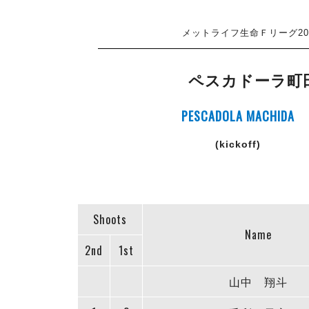
メットライフ生命Ｆリーグ202
ペスカドーラ町
PESCADOLA MACHIDA
(kickoff)
Shoots
Name
2nd
1st
山中 翔斗