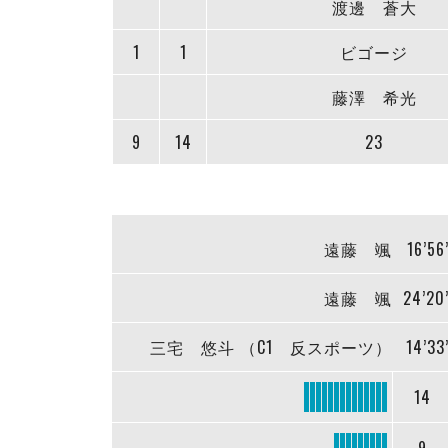
渡邊 蒼大
1
1
ビゴージ
藤澤 希光
9
14
23
遠藤 颯
16’56
遠藤 颯
24’20
三宅 悠斗 （C1 反スポーツ）
14’33
14