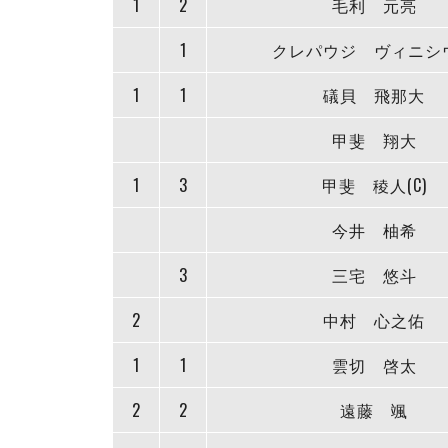
1
2
毛利 元亮
1
クレパウジ ヴィニシ
1
1
礒貝 飛那大
甲斐 翔大
1
3
甲斐 稜人(C)
今井 柚希
3
三宅 悠斗
2
中村 心之佑
1
1
雲切 啓太
2
2
遠藤 颯