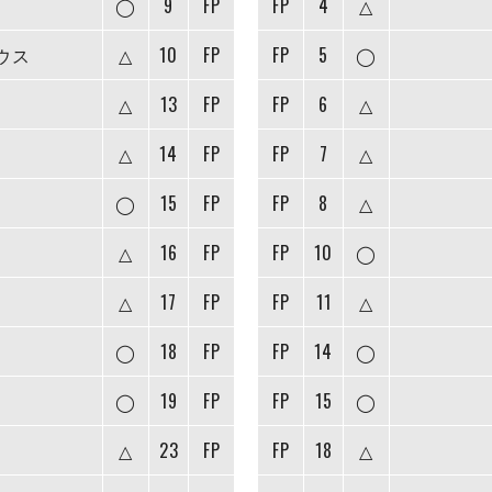
◯
9
FP
FP
4
△
ウス
△
10
FP
FP
5
◯
△
13
FP
FP
6
△
△
14
FP
FP
7
△
◯
15
FP
FP
8
△
△
16
FP
FP
10
◯
△
17
FP
FP
11
△
◯
18
FP
FP
14
◯
◯
19
FP
FP
15
◯
△
23
FP
FP
18
△