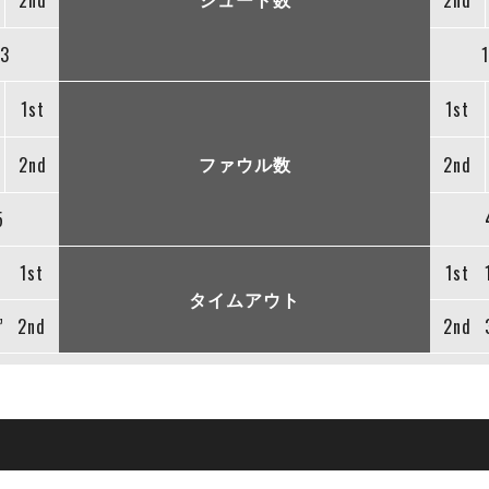
2nd
2nd
3
1st
1st
ファウル数
2nd
2nd
5
1st
1st
タイムアウト
”
2nd
2nd