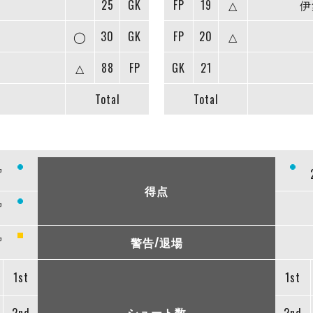
25
GK
FP
19
△
伊
◯
30
GK
FP
20
△
△
88
FP
GK
21
Total
Total
”
得点
”
”
警告/退場
1st
1st
シュート数