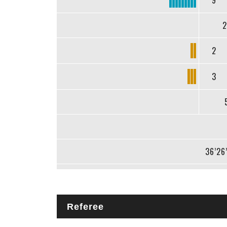
9
2
2
3
36’26
Referee