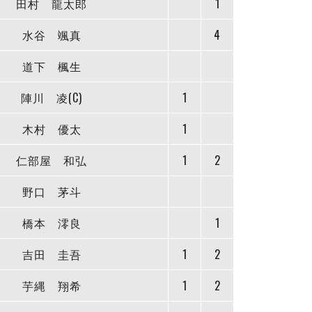
田村 龍太郎
1
水谷 颯真
4
道下 楓生
陣川 凌(C)
1
木村 優太
1
仁部屋 和弘
1
2
野口 茅斗
橋本 澪良
1
吉田 圭吾
1
2
芋縄 翔希
1
2