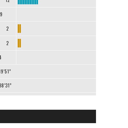
12
19
2
2
4
19’51”
38’31”