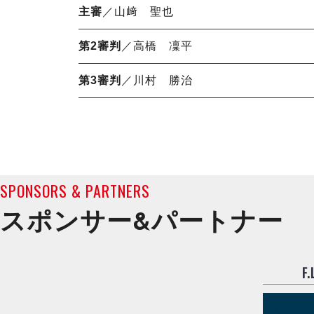
主審
／山﨑 聖也
第2審判
／高橋 凜平
第3審判
／川村 勝治
SPONSORS & PARTNERS
スポンサー&
パートナー
F