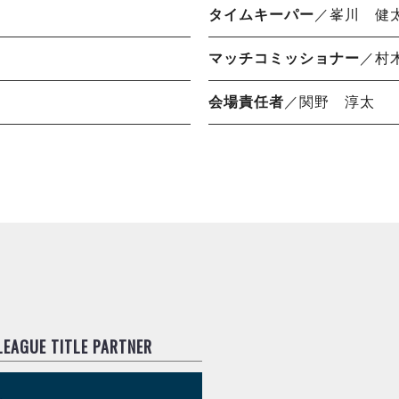
タイムキーパー
／峯川 健
マッチコミッショナー
／村
会場責任者
／関野 淳太
.LEAGUE TITLE PARTNER