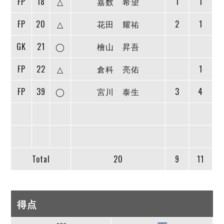
FP
18
△
嘉数 希望
1
1
FP
20
△
花田 耀祐
2
1
GK
21
◯
檜山 昇吾
FP
22
△
倉科 亮佑
1
FP
39
◯
宮川 泰生
3
4
Total
20
9
11
得点