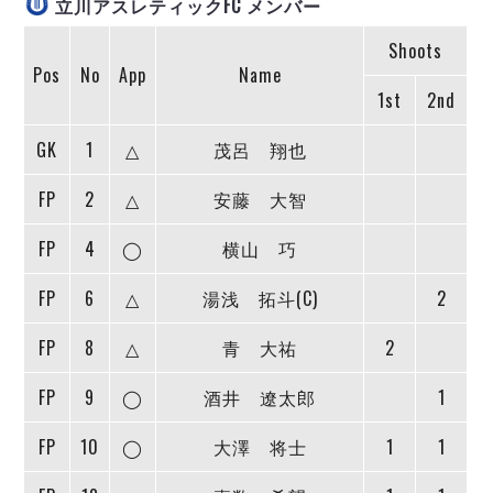
立川アスレティックFC メンバー
ヴォスクオーレ仙台
マルバ水戸FC
Shoots
リガーレヴィア葛飾
Pos
No
App
Name
Y．S．C．C．横浜
1st
2nd
ヴィンセドール白山
GK
1
△
茂呂 翔也
アグレミーナ浜松
デウソン神戸
FP
2
△
安藤 大智
ポルセイド浜田
ミラクルスマイル新居浜
FP
4
◯
横山 巧
FP
6
△
湯浅 拓斗(C)
2
FP
8
△
青 大祐
2
FP
9
◯
酒井 遼太郎
1
FP
10
◯
大澤 将士
1
1