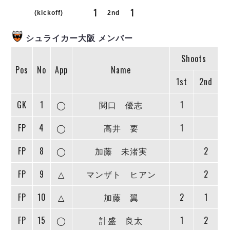
リーグ概要
ABOUT US
個人ランキング｜第2PK
1
1
ペスカドーラ町田
(kickoff)
2nd
湘南ベルマーレ
メットライフ生命Ｆ２リーグ
リーグ概要
過去の記録
ARCHIVE
シュライカー大阪 メンバー
ボアルース長野
名古屋オーシャンズ
Shoots
試合日程
日本フットサルリーグについて
過去の試合記録
シュライカー大阪
Pos
No
App
Name
プロジェクト
PROJECT
順位表
大会概要
1st
2nd
ボルクバレット北九州
戦績表
リーグ要項
01
ディビジョン1 試合記録
DIVISION
バサジィ大分
警告・退場・出場停止選手
クラブライセンス関連
ABeam AWARD
GK
1
◯
関口 優志
1
ディビジョン2 試合記録
個人ランキング｜ゴール
アリーナ観戦マナー&ルール
メットライフ生命Ｆ２リーグ
Ｆリーグカップ 試合記録
FP
4
◯
高井 要
1
個人ランキング｜シュート
個人ランキング｜シュート成功率
リーグ統計データ
ヴォスクオーレ仙台
FP
8
◯
加藤 未渚実
2
個人ランキング｜第2PK
マルバ水戸FC
FP
9
△
マンザト ヒアン
2
記念ゴール
リガーレヴィア葛飾
メットライフ生命Ｆリーグカップ 2026
ハットトリック
Y．S．C．C．横浜
02
FP
10
△
加藤 翼
2
1
DIVISION
担当審判員
ヴィンセドール白山
試合日程・結果
アグレミーナ浜松
FP
15
◯
計盛 良太
1
2
大会概要
選手の通算記録（Ｆ１）