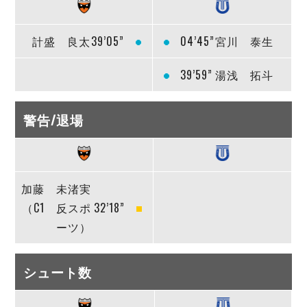
計盛 良太
39’05”
04’45”
宮川 泰生
39’59”
湯浅 拓斗
警告/退場
加藤 未渚実
（C1 反スポ
32’18”
ーツ）
シュート数