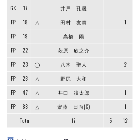
デウソン神戸
アリーナ情報
GK
17
井戸 孔晟
ポルセイド浜田
チケット情報
エスポラーダ北海道
ミラクルスマイル新居浜
過去の記録
FP
18
△
田村 友貴
1
バルドラール浦安
フウガドールすみだ
FP
19
高橋 陽
しながわシティ
FP
22
萩原 欣之介
立川アスレティックFC
ペスカドーラ町田
FP
23
◯
八木 聖人
2
湘南ベルマーレ
ボアルース長野
FP
28
△
野尻 大和
FOLLOW US!
名古屋オーシャンズ
FP
47
△
井口 凜太郎
1
シュライカー大阪
ボルクバレット北九州
FP
88
△
齋藤 日向(C)
1
バサジィ大分
Total
17
5
12
選手の通算記録（Ｆ２）