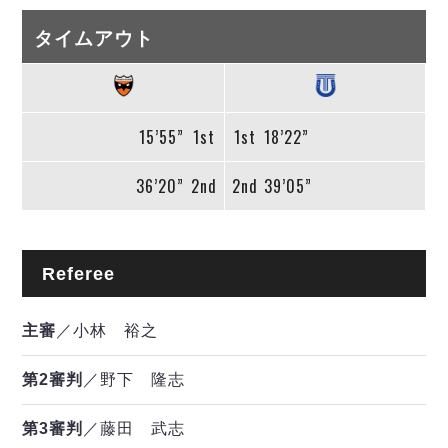
タイムアウト
15’55”
1st
1st
18’22”
36’20”
2nd
2nd
39’05”
Referee
主審
／小林 裕之
第2審判
／野下 隆志
第3審判
／藤田 武志