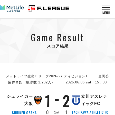
MENU
ニュースを読む
NEWS
Game Result
すべてのニュース
試合を観る
MATCHES
リーグ戦
スコア結果
リーグカップ
メットライフ生命Ｆ１リーグ
クラブを知る
CLUB
Ｆチャレンジリーグ
U-23選抜
試合日程
クラブ
メットライフ生命Ｆ１リーグ
チケットを買う
順位表
TICKET
メットライフ生命Ｆリーグ2026-27 ディビジョン1
｜ 金岡公
チケット
戦績表
園体育館（観客数 1,202人） ｜ 2026.06.06 sat 15：00
メディア情報
エスポラーダ北海道
警告・退場・出場停止選手
フットサル日本代表
1
2
バルドラール浦安
アリーナ情報
ARENA
個人ランキング｜ゴール
シュライカー
立川アスレテ
その他
フウガドールすみだ
個人ランキング｜シュート
大阪
ィックFC
しながわシティ
個人ランキング｜シュート成功率
0
1
SHRIKER OSAKA
TACHIKAWA ATHLETIC FC
1st
立川アスレティックFC