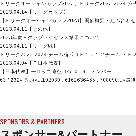
Ｆリーグオーシャンカップ2023、Ｆリーグ2023-2024 公
2023.04.14
【リーグカップ】
【Ｆリーグオーシャンカップ2023】開催概要・組み合わせ
2023.04.11
【その他】
2023年度Ｆクラブライセンス結果について
2023.04.11
【リーグ戦】
Ｆリーグ2023-2024 チーム編成（Ｆ１／１２チーム ・
2023.04.04
【Ｆ日本代表】
【日本代表】モロッコ遠征（4/10-19）メンバー
63 / 232
« 先頭
«
...
10
20
30
...
61
62
63
64
65
...
70
80
90
...
»
最後
SPONSORS & PARTNERS
スポンサー&
パートナー