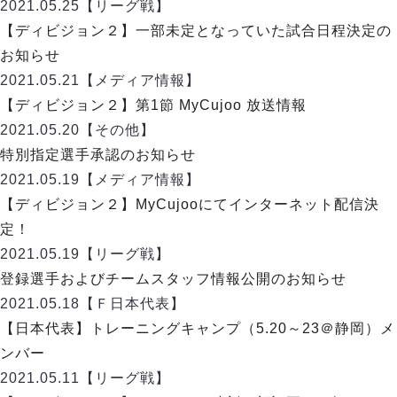
リーグ概要
ABOUT US
2021.05.25
【リーグ戦】
個人ランキング｜第2PK
ペスカドーラ町田
【ディビジョン２】一部未定となっていた試合日程決定の
湘南ベルマーレ
メットライフ生命Ｆ２リーグ
リーグ概要
お知らせ
過去の記録
ARCHIVE
ボアルース長野
2021.05.21
【メディア情報】
名古屋オーシャンズ
試合日程
日本フットサルリーグについて
【ディビジョン２】第1節 MyCujoo 放送情報
過去の試合記録
シュライカー大阪
プロジェクト
PROJECT
順位表
大会概要
2021.05.20
【その他】
ボルクバレット北九州
戦績表
リーグ要項
01
特別指定選手承認のお知らせ
ディビジョン1 試合記録
DIVISION
バサジィ大分
警告・退場・出場停止選手
クラブライセンス関連
ABeam AWARD
2021.05.19
【メディア情報】
ディビジョン2 試合記録
個人ランキング｜ゴール
アリーナ観戦マナー&ルール
【ディビジョン２】MyCujooにてインターネット配信決
メットライフ生命Ｆ２リーグ
Ｆリーグカップ 試合記録
個人ランキング｜シュート
定！
個人ランキング｜シュート成功率
リーグ統計データ
2021.05.19
【リーグ戦】
ヴォスクオーレ仙台
個人ランキング｜第2PK
登録選手およびチームスタッフ情報公開のお知らせ
マルバ水戸FC
記念ゴール
2021.05.18
【Ｆ日本代表】
リガーレヴィア葛飾
メットライフ生命Ｆリーグカップ 2026
ハットトリック
【日本代表】トレーニングキャンプ（5.20～23＠静岡）メ
Y．S．C．C．横浜
02
DIVISION
担当審判員
ヴィンセドール白山
ンバー
試合日程・結果
アグレミーナ浜松
2021.05.11
【リーグ戦】
大会概要
選手の通算記録（Ｆ１）