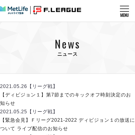
MENU
ニュースを読む
NEWS
News
すべてのニュース
試合を観る
MATCHES
リーグ戦
ニュース
リーグカップ
メットライフ生命Ｆ１リーグ
クラブを知る
CLUB
Ｆチャレンジリーグ
U-23選抜
試合日程
クラブ
メットライフ生命Ｆ１リーグ
2021.05.26
【リーグ戦】
チケットを買う
順位表
TICKET
チケット
【ディビジョン１】第7節までのキックオフ時刻決定のお
戦績表
メディア情報
エスポラーダ北海道
知らせ
警告・退場・出場停止選手
フットサル日本代表
バルドラール浦安
アリーナ情報
2021.05.25
【リーグ戦】
ARENA
個人ランキング｜ゴール
その他
フウガドールすみだ
【緊急会見】Ｆリーグ2021-2022 ディビジョン１の放送に
個人ランキング｜シュート
しながわシティ
ついて ライブ配信のお知らせ
個人ランキング｜シュート成功率
立川アスレティックFC