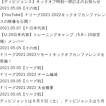
デウソン神戸
【ディビジョン２】キックオフ時刻一部訂正のお知らせ
アリーナ情報
ポルセイド浜田
2021.05.09
【その他】
チケット情報
エスポラーダ北海道
ミラクルスマイル新居浜
【YouTube】Ｆリーグ2021-2022キックオフカンファレン
過去の記録
バルドラール浦安
スの映像を公開！
フウガドールすみだ
2021.05.07
【Ｆ日本代表】
しながわシティ
【U-20日本代表】トレーニングキャンプ（5.8～10@茨
立川アスレティックFC
城）メンバー
ペスカドーラ町田
2021.05.05
【その他】
湘南ベルマーレ
Ｆリーグ2021-2022リモートキックオフカンファレンスを
ボアルース長野
FOLLOW US!
実施！
名古屋オーシャンズ
2021.05.05
【リーグ戦】
シュライカー大阪
Ｆリーグ2021-2022 チーム編成
ボルクバレット北九州
2021.05.05
【リーグ戦】
バサジィ大分
Ｆリーグ2021-2022 大会概要
選手の通算記録（Ｆ２）
2021.05.05
【リーグ戦】
ディビジョン１は６月５日（土）、ディビジョン２は５月