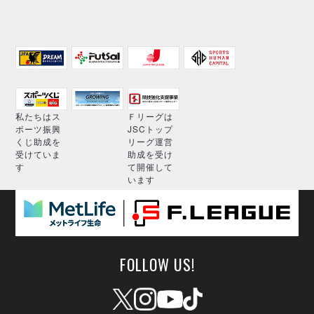
私たちはス
Ｆリーグは
ポーツ振興
JSCトップ
くじ助成を
リーグ運営
受けていま
助成を受け
す
て開催して
います
FOLLOW US!