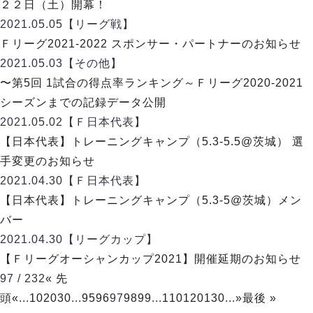
ヴォスクオーレ仙台
２２日（土）開幕！
マルバ水戸FC
2021.05.05
【リーグ戦】
リガーレヴィア葛飾
Ｆリーグ2021-2022 スポンサー・パートナーのお知らせ
Y．S．C．C．横浜
2021.05.03
【その他】
ヴィンセドール白山
〜第5回 1試合の得点率ランキング～Ｆリーグ2020-2021
アグレミーナ浜松
シーズンまでの記録データ公開
デウソン神戸
2021.05.02
【Ｆ日本代表】
ポルセイド浜田
【日本代表】トレーニングキャンプ（5.3-5.5@茨城） 選
ミラクルスマイル新居浜
手変更のお知らせ
2021.04.30
【Ｆ日本代表】
【日本代表】トレーニングキャンプ（5.3-5@茨城）メン
バー
2021.04.30
【リーグカップ】
【Ｆリーグオーシャンカップ2021】開催延期のお知らせ
97 / 232
« 先
頭
«
...
10
20
30
...
95
96
97
98
99
...
110
120
130
...
»
最後 »