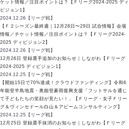
ヴォスクオーレ仙台
ケット情報／注目ポイントは？【Ｆリーグ2024-2025 ディ
マルバ水戸FC
ビジョン1】
リガーレヴィア葛飾
2024.12.26
【リーグ戦】
Y．S．C．C．横浜
【Ｆ２シーズン最終週｜12月28日〜29日 試合情報】会場
ヴィンセドール白山
情報／チケット情報／注目ポイントは？【Ｆリーグ2024-
アグレミーナ浜松
2025 ディビジョン2】
デウソン神戸
2024.12.26
【リーグ戦】
ポルセイド浜田
12月26日 登録選手追加のお知らせ｜しながわ【Ｆリーグ
ミラクルスマイル新居浜
2024-2025 ディビジョン1】
2024.12.25
【リーグ戦】
【開始15日で70%達成！クラウドファンディング】令和6
年能登半島地震・奥能登豪雨復興支援「フットサルを通じ
て子どもたちの笑顔が見たい！」【Ｆリーグ・女子Ｆリー
グ＆ヴィンセドール白山＆アビームコンサルティング】
2024.12.25
【リーグ戦】
12月25日 登録選手抹消のお知らせ｜しながわ【Ｆリーグ