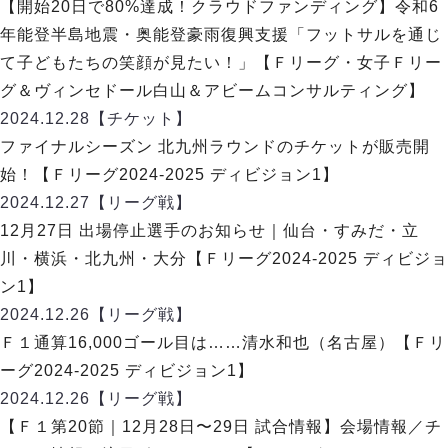
デウソン神戸
【開始20日で80%達成！クラウドファンディング】令和6
アリーナ情報
ポルセイド浜田
年能登半島地震・奥能登豪雨復興支援「フットサルを通じ
チケット情報
エスポラーダ北海道
ミラクルスマイル新居浜
て子どもたちの笑顔が見たい！」【Ｆリーグ・女子Ｆリー
過去の記録
バルドラール浦安
グ＆ヴィンセドール白山＆アビームコンサルティング】
フウガドールすみだ
2024.12.28
【チケット】
しながわシティ
ファイナルシーズン 北九州ラウンドのチケットが販売開
立川アスレティックFC
始！【Ｆリーグ2024-2025 ディビジョン1】
ペスカドーラ町田
2024.12.27
【リーグ戦】
湘南ベルマーレ
12月27日 出場停止選手のお知らせ｜仙台・すみだ・立
ボアルース長野
FOLLOW US!
川・横浜・北九州・大分【Ｆリーグ2024-2025 ディビジョ
名古屋オーシャンズ
ン1】
シュライカー大阪
2024.12.26
【リーグ戦】
ボルクバレット北九州
Ｆ１通算16,000ゴール目は……清水和也（名古屋）【Ｆリ
バサジィ大分
ーグ2024-2025 ディビジョン1】
選手の通算記録（Ｆ２）
2024.12.26
【リーグ戦】
【Ｆ１第20節｜12月28日〜29日 試合情報】会場情報／チ