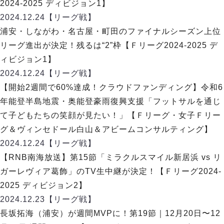
2024-2025 ディビジョン1】
2024.12.24
【リーグ戦】
浦安・しながわ・名古屋・町田のファイナルシーズン上位
リーグ進出が決定！残るは“2”枠【Ｆリーグ2024-2025 デ
ィビジョン1】
2024.12.24
【リーグ戦】
【開始2週間で60%達成！クラウドファンディング】令和6
年能登半島地震・奥能登豪雨復興支援「フットサルを通じ
て子どもたちの笑顔が見たい！」【Ｆリーグ・女子Ｆリー
グ＆ヴィンセドール白山＆アビームコンサルティング】
2024.12.24
【リーグ戦】
【RNB南海放送】第15節「ミラクルスマイル新居浜 vs リ
ガーレヴィア葛飾」のTV生中継が決定！【Ｆリーグ2024-
2025 ディビジョン2】
2024.12.23
【リーグ戦】
長坂拓海（浦安）が週間MVPに！第19節｜12月20日〜12