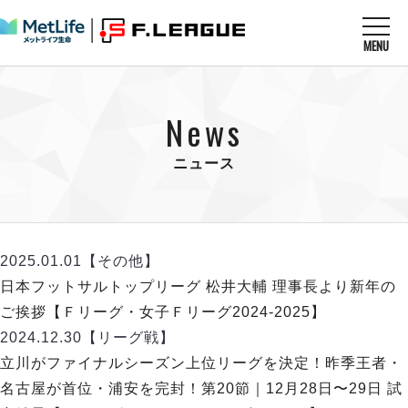
MENU
ニュースを読む
NEWS
News
すべてのニュース
試合を観る
MATCHES
リーグ戦
ニュース
リーグカップ
メットライフ生命Ｆ１リーグ
クラブを知る
CLUB
Ｆチャレンジリーグ
U-23選抜
試合日程
クラブ
メットライフ生命Ｆ１リーグ
2025.01.01
【その他】
チケットを買う
順位表
TICKET
チケット
日本フットサルトップリーグ 松井大輔 理事長より新年の
戦績表
メディア情報
エスポラーダ北海道
ご挨拶【Ｆリーグ・女子Ｆリーグ2024-2025】
警告・退場・出場停止選手
フットサル日本代表
バルドラール浦安
アリーナ情報
2024.12.30
【リーグ戦】
ARENA
個人ランキング｜ゴール
その他
フウガドールすみだ
立川がファイナルシーズン上位リーグを決定！昨季王者・
個人ランキング｜シュート
しながわシティ
名古屋が首位・浦安を完封！第20節｜12月28日〜29日 試
個人ランキング｜シュート成功率
立川アスレティックFC