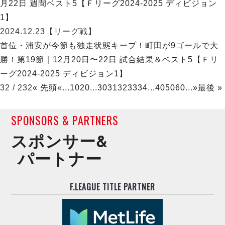
月22日 週間ベスト5【Ｆリーグ2024-2025 ディビジョン
1】
2024.12.23
【リーグ戦】
首位・浦安が今節も独走状態キープ！町田が9ゴールで大
勝！第19節｜12月20日〜22日 試合結果＆ベスト5【Ｆリ
ーグ2024-2025 ディビジョン1】
32 / 232
« 先頭
«
...
10
20
...
30
31
32
33
34
...
40
50
60
...
»
最後 »
SPONSORS & PARTNERS
スポンサー&
パートナー
F.LEAGUE TITLE PARTNER