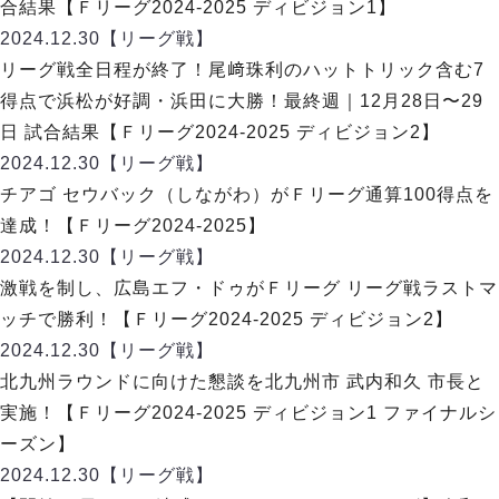
リーグ概要
ABOUT US
合結果【Ｆリーグ2024-2025 ディビジョン1】
個人ランキング｜第2PK
ペスカドーラ町田
2024.12.30
【リーグ戦】
湘南ベルマーレ
メットライフ生命Ｆ２リーグ
リーグ概要
リーグ戦全日程が終了！尾﨑珠利のハットトリック含む7
過去の記録
ARCHIVE
ボアルース長野
得点で浜松が好調・浜田に大勝！最終週｜12月28日〜29
名古屋オーシャンズ
試合日程
日本フットサルリーグについて
日 試合結果【Ｆリーグ2024-2025 ディビジョン2】
過去の試合記録
シュライカー大阪
プロジェクト
PROJECT
順位表
大会概要
2024.12.30
【リーグ戦】
ボルクバレット北九州
戦績表
リーグ要項
01
チアゴ セウバック（しながわ）がＦリーグ通算100得点を
ディビジョン1 試合記録
DIVISION
バサジィ大分
警告・退場・出場停止選手
クラブライセンス関連
ABeam AWARD
達成！【Ｆリーグ2024-2025】
ディビジョン2 試合記録
個人ランキング｜ゴール
アリーナ観戦マナー&ルール
2024.12.30
メットライフ生命Ｆ２リーグ
【リーグ戦】
Ｆリーグカップ 試合記録
個人ランキング｜シュート
激戦を制し、広島エフ・ドゥがＦリーグ リーグ戦ラストマ
個人ランキング｜シュート成功率
リーグ統計データ
ッチで勝利！【Ｆリーグ2024-2025 ディビジョン2】
ヴォスクオーレ仙台
個人ランキング｜第2PK
2024.12.30
【リーグ戦】
マルバ水戸FC
記念ゴール
北九州ラウンドに向けた懇談を北九州市 武内和久 市長と
リガーレヴィア葛飾
メットライフ生命Ｆリーグカップ 2026
ハットトリック
実施！【Ｆリーグ2024-2025 ディビジョン1 ファイナルシ
Y．S．C．C．横浜
02
DIVISION
担当審判員
ヴィンセドール白山
ーズン】
試合日程・結果
アグレミーナ浜松
2024.12.30
【リーグ戦】
大会概要
選手の通算記録（Ｆ１）