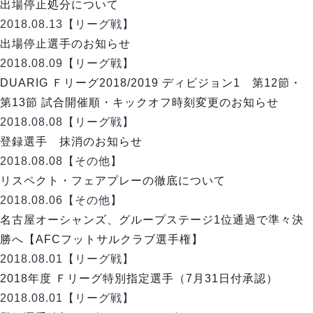
リーグ概要
ABOUT US
出場停止処分について
個人ランキング｜第2PK
ペスカドーラ町田
2018.08.13
【リーグ戦】
湘南ベルマーレ
メットライフ生命Ｆ２リーグ
リーグ概要
出場停止選手のお知らせ
過去の記録
ARCHIVE
ボアルース長野
2018.08.09
【リーグ戦】
名古屋オーシャンズ
試合日程
日本フットサルリーグについて
DUARIG Ｆリーグ2018/2019 ディビジョン1 第12節・
過去の試合記録
シュライカー大阪
プロジェクト
PROJECT
順位表
大会概要
第13節 試合開催順・キックオフ時刻変更のお知らせ
ボルクバレット北九州
戦績表
リーグ要項
01
2018.08.08
【リーグ戦】
ディビジョン1 試合記録
DIVISION
バサジィ大分
警告・退場・出場停止選手
クラブライセンス関連
ABeam AWARD
登録選手 抹消のお知らせ
ディビジョン2 試合記録
個人ランキング｜ゴール
アリーナ観戦マナー&ルール
2018.08.08
メットライフ生命Ｆ２リーグ
【その他】
Ｆリーグカップ 試合記録
個人ランキング｜シュート
リスペクト・フェアプレーの徹底について
個人ランキング｜シュート成功率
リーグ統計データ
2018.08.06
【その他】
ヴォスクオーレ仙台
個人ランキング｜第2PK
名古屋オーシャンズ、グループステージ1位通過で準々決
マルバ水戸FC
記念ゴール
勝へ【AFCフットサルクラブ選手権】
リガーレヴィア葛飾
メットライフ生命Ｆリーグカップ 2026
ハットトリック
2018.08.01
Y．S．C．C．横浜
【リーグ戦】
02
DIVISION
担当審判員
ヴィンセドール白山
2018年度 Ｆリーグ特別指定選手（7月31日付承認）
試合日程・結果
アグレミーナ浜松
2018.08.01
【リーグ戦】
大会概要
選手の通算記録（Ｆ１）