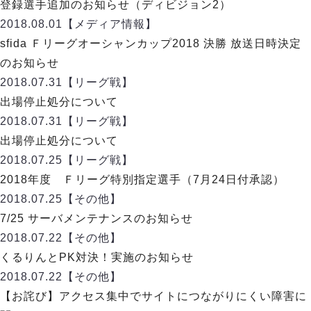
デウソン神戸
登録選手追加のお知らせ（ディビジョン2）
アリーナ情報
ポルセイド浜田
2018.08.01
【メディア情報】
チケット情報
エスポラーダ北海道
ミラクルスマイル新居浜
sfida Ｆリーグオーシャンカップ2018 決勝 放送日時決定
過去の記録
バルドラール浦安
のお知らせ
フウガドールすみだ
2018.07.31
【リーグ戦】
しながわシティ
出場停止処分について
立川アスレティックFC
2018.07.31
【リーグ戦】
ペスカドーラ町田
出場停止処分について
湘南ベルマーレ
2018.07.25
【リーグ戦】
ボアルース長野
FOLLOW US!
2018年度 Ｆリーグ特別指定選手（7月24日付承認）
名古屋オーシャンズ
2018.07.25
【その他】
シュライカー大阪
7/25 サーバメンテナンスのお知らせ
ボルクバレット北九州
2018.07.22
【その他】
バサジィ大分
くるりんとPK対決！実施のお知らせ
選手の通算記録（Ｆ２）
2018.07.22
【その他】
【お詫び】アクセス集中でサイトにつながりにくい障害に