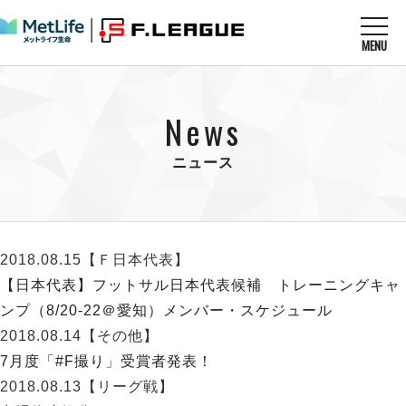
MENU
ニュースを読む
NEWS
News
すべてのニュース
試合を観る
MATCHES
リーグ戦
ニュース
リーグカップ
メットライフ生命Ｆ１リーグ
クラブを知る
CLUB
Ｆチャレンジリーグ
U-23選抜
試合日程
クラブ
メットライフ生命Ｆ１リーグ
2018.08.15
【Ｆ日本代表】
チケットを買う
順位表
TICKET
チケット
【日本代表】フットサル日本代表候補 トレーニングキャ
戦績表
メディア情報
エスポラーダ北海道
ンプ（8/20-22＠愛知）メンバー・スケジュール
警告・退場・出場停止選手
フットサル日本代表
バルドラール浦安
アリーナ情報
2018.08.14
【その他】
ARENA
個人ランキング｜ゴール
その他
フウガドールすみだ
7月度「#F撮り」受賞者発表！
個人ランキング｜シュート
しながわシティ
2018.08.13
【リーグ戦】
個人ランキング｜シュート成功率
立川アスレティックFC