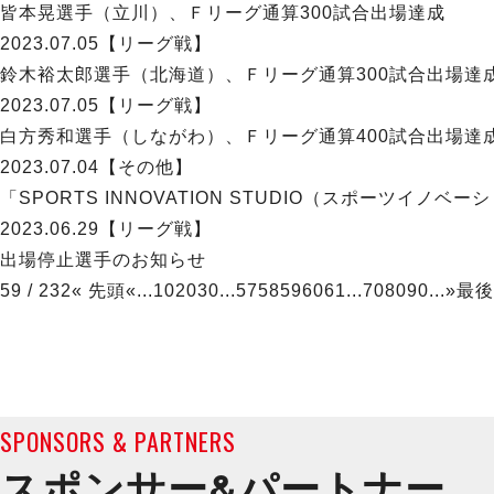
皆本晃選手（立川）、Ｆリーグ通算300試合出場達成
2023.07.05
【リーグ戦】
鈴木裕太郎選手（北海道）、Ｆリーグ通算300試合出場達
2023.07.05
【リーグ戦】
白方秀和選手（しながわ）、Ｆリーグ通算400試合出場達
2023.07.04
【その他】
「SPORTS INNOVATION STUDIO（スポーツイ
2023.06.29
【リーグ戦】
出場停止選手のお知らせ
59 / 232
« 先頭
«
...
10
20
30
...
57
58
59
60
61
...
70
80
90
...
»
最後
SPONSORS & PARTNERS
スポンサー&
パートナー