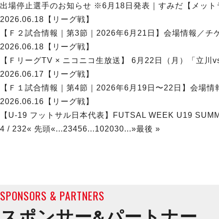
出場停止選手のお知らせ ※6月18日発表｜すみだ【メットラ
2026.06.18
【リーグ戦】
【Ｆ２試合情報｜第3節｜2026年6月21日】会場情報／チ
2026.06.18
【リーグ戦】
【ＦリーグTV × ニコニコ生放送】 6月22日（月）「立川
2026.06.17
【リーグ戦】
【Ｆ１試合情報｜第4節｜2026年6月19日〜22日】会場
2026.06.16
【リーグ戦】
【U-19 フットサル日本代表】FUTSAL WEEK U19 SU
4 / 232
« 先頭
«
...
2
3
4
5
6
...
10
20
30
...
»
最後 »
SPONSORS & PARTNERS
スポンサー&
パートナー