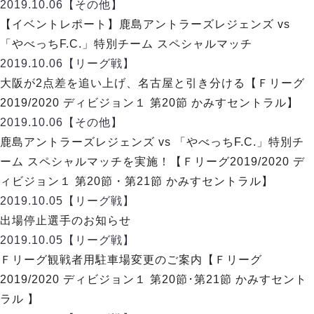
ヴォスクオーレ仙台
2019.10.06
【その他】
マルバ水戸FC
【イベントレポート】鹿島アントラーズレジェンズ vs
リガーレヴィア葛飾
「やべっちF.C.」特別チーム スペシャルマッチ
Y．S．C．C．横浜
2019.10.06
【リーグ戦】
ヴィンセドール白山
大阪が2点差を追い上げ、名古屋と引き分ける【Ｆリーグ
アグレミーナ浜松
2019/2020 ディビジョン１ 第20節 かみすセントラル】
デウソン神戸
2019.10.06
【その他】
ポルセイド浜田
鹿島アントラーズレジェンズ vs 「やべっちF.C.」特別チ
ミラクルスマイル新居浜
ーム スペシャルマッチを実施！【Ｆリーグ2019/2020 デ
ィビジョン１ 第20節・第21節 かみすセントラル】
2019.10.05
【リーグ戦】
出場停止選手のお知らせ
2019.10.05
【リーグ戦】
Ｆリーグ観戦者用駐車場変更のご案内【Ｆリーグ
2019/2020 ディビジョン１ 第20節･第21節 かみすセント
ラル 】