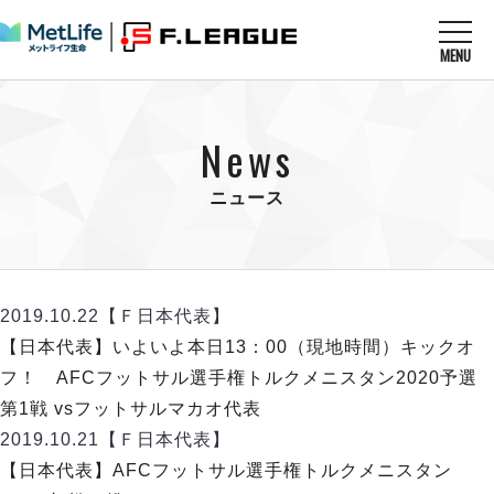
MENU
ニュースを読む
NEWS
News
すべてのニュース
試合を観る
MATCHES
リーグ戦
ニュース
リーグカップ
メットライフ生命Ｆ１リーグ
クラブを知る
CLUB
Ｆチャレンジリーグ
U-23選抜
試合日程
クラブ
メットライフ生命Ｆ１リーグ
2019.10.22
【Ｆ日本代表】
チケットを買う
順位表
TICKET
チケット
【日本代表】いよいよ本日13：00（現地時間）キックオ
戦績表
メディア情報
エスポラーダ北海道
フ！ AFCフットサル選手権トルクメニスタン2020予選
警告・退場・出場停止選手
フットサル日本代表
バルドラール浦安
アリーナ情報
第1戦 vsフットサルマカオ代表
ARENA
個人ランキング｜ゴール
その他
フウガドールすみだ
2019.10.21
【Ｆ日本代表】
個人ランキング｜シュート
しながわシティ
【日本代表】AFCフットサル選手権トルクメニスタン
個人ランキング｜シュート成功率
立川アスレティックFC