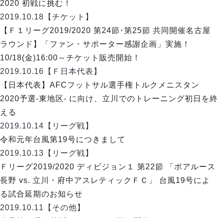
リーグ概要
ABOUT US
2020 初戦に挑む！
個人ランキング｜第2PK
ペスカドーラ町田
2019.10.18
【チケット】
湘南ベルマーレ
メットライフ生命Ｆ２リーグ
リーグ概要
【Ｆ１リーグ2019/2020 第24節･第25節 共同開催名古屋
過去の記録
ARCHIVE
ボアルース長野
ラウンド】「ファン・サポーター感謝企画」実施！
名古屋オーシャンズ
試合日程
日本フットサルリーグについて
10/18(金)16:00～チケット販売開始！
過去の試合記録
シュライカー大阪
プロジェクト
PROJECT
順位表
大会概要
2019.10.16
【Ｆ日本代表】
ボルクバレット北九州
戦績表
リーグ要項
01
【日本代表】AFCフットサル選手権トルクメニスタン
ディビジョン1 試合記録
DIVISION
バサジィ大分
警告・退場・出場停止選手
クラブライセンス関連
ABeam AWARD
2020予選-東地区- に向け、立川でのトレーニング初日を終
ディビジョン2 試合記録
個人ランキング｜ゴール
アリーナ観戦マナー&ルール
える
メットライフ生命Ｆ２リーグ
Ｆリーグカップ 試合記録
個人ランキング｜シュート
2019.10.14
【リーグ戦】
個人ランキング｜シュート成功率
リーグ統計データ
令和元年台風第19号につきまして
ヴォスクオーレ仙台
個人ランキング｜第2PK
2019.10.13
【リーグ戦】
マルバ水戸FC
記念ゴール
Ｆリーグ2019/2020 ディビジョン１ 第22節 「ボアルース
リガーレヴィア葛飾
メットライフ生命Ｆリーグカップ 2026
ハットトリック
長野 vs. 立川・府中アスレティックＦＣ」 台風19号によ
Y．S．C．C．横浜
02
DIVISION
担当審判員
ヴィンセドール白山
る試合延期のお知らせ
試合日程・結果
アグレミーナ浜松
2019.10.11
【その他】
大会概要
選手の通算記録（Ｆ１）