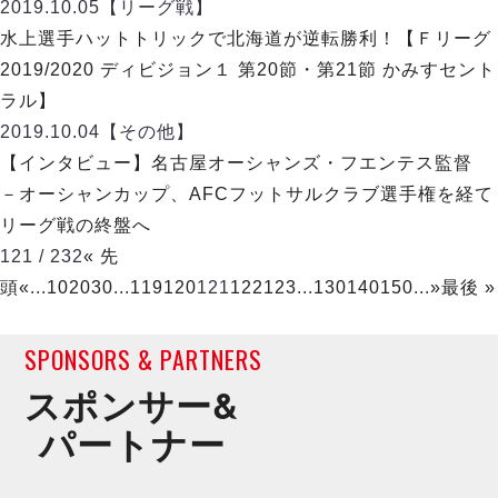
2019.10.05
【リーグ戦】
水上選手ハットトリックで北海道が逆転勝利！【Ｆリーグ
2019/2020 ディビジョン１ 第20節・第21節 かみすセント
ラル】
2019.10.04
【その他】
【インタビュー】名古屋オーシャンズ・フエンテス監督
－オーシャンカップ、AFCフットサルクラブ選手権を経て
リーグ戦の終盤へ
121 / 232
« 先
頭
«
...
10
20
30
...
119
120
121
122
123
...
130
140
150
...
»
最後 »
SPONSORS & PARTNERS
スポンサー&
パートナー