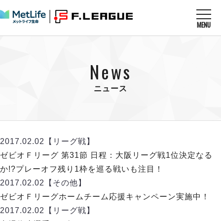
MENU
ニュースを読む
NEWS
News
すべてのニュース
試合を観る
MATCHES
リーグ戦
ニュース
リーグカップ
メットライフ生命Ｆ１リーグ
クラブを知る
CLUB
Ｆチャレンジリーグ
U-23選抜
試合日程
クラブ
メットライフ生命Ｆ１リーグ
2017.02.02
【リーグ戦】
チケットを買う
順位表
TICKET
チケット
ゼビオＦリーグ 第31節 日程：大阪リーグ戦1位決定なる
戦績表
メディア情報
エスポラーダ北海道
か!?プレーオフ残り1枠を巡る戦いも注目！
警告・退場・出場停止選手
フットサル日本代表
バルドラール浦安
アリーナ情報
2017.02.02
【その他】
ARENA
個人ランキング｜ゴール
その他
フウガドールすみだ
ゼビオＦリーグホームチーム応援キャンペーン実施中！
個人ランキング｜シュート
しながわシティ
2017.02.02
【リーグ戦】
個人ランキング｜シュート成功率
立川アスレティックFC