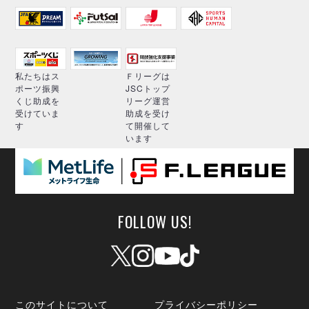
私たちはス
Ｆリーグは
ポーツ振興
JSCトップ
くじ助成を
リーグ運営
受けていま
助成を受け
す
て開催して
います
FOLLOW US!
このサイトについて
プライバシーポリシー