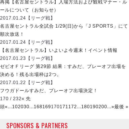
ヴォスクオーレ仙台
再掲【名古屋セントラル】入場方法および観戦マナー・ル
マルバ水戸FC
ールについて（お知らせ）
リガーレヴィア葛飾
2017.01.24
【リーグ戦】
Y．S．C．C．横浜
名古屋セントラル全試合 1/29(日)から「J SPORTS」にて
ヴィンセドール白山
順次放送！
アグレミーナ浜松
2017.01.24
【リーグ戦】
デウソン神戸
【名古屋セントラル】いよいよ今週末！イベント情報
ポルセイド浜田
2017.01.23
【リーグ戦】
ミラクルスマイル新居浜
ゼビオＦリーグ 第29節 結果：すみだ、プレーオフ出場を
決める！残る出場枠は2つ。
2017.01.22
【リーグ戦】
フウガドールすみだ、プレーオフ出場決定！
170 / 232
« 先
頭
«
...
10
20
30
...
168
169
170
171
172
...
180
190
200
...
»
最後 »
SPONSORS & PARTNERS