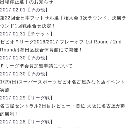
リーグ概要
ABOUT US
出場停止選手のお知らせ
個人ランキング｜第2PK
ペスカドーラ町田
2017.02.01
【その他】
湘南ベルマーレ
メットライフ生命Ｆ２リーグ
リーグ概要
第22回全日本フットサル選手権大会 1次ラウンド、決勝ラ
過去の記録
ARCHIVE
ボアルース長野
ウンド1回戦組合せ決定！
名古屋オーシャンズ
試合日程
日本フットサルリーグについて
2017.01.31
【チケット】
過去の試合記録
シュライカー大阪
プロジェクト
PROJECT
順位表
大会概要
ゼビオＦリーグ2016/2017 プレーオフ 1st Round / 2nd
ボルクバレット北九州
戦績表
リーグ要項
01
Roundは墨田区総合体育館にて開催！
ディビジョン1 試合記録
DIVISION
バサジィ大分
警告・退場・出場停止選手
クラブライセンス関連
ABeam AWARD
2017.01.30
【その他】
ディビジョン2 試合記録
個人ランキング｜ゴール
アリーナ観戦マナー&ルール
Ｆリーグ準会員加盟申請について
メットライフ生命Ｆ２リーグ
Ｆリーグカップ 試合記録
個人ランキング｜シュート
2017.01.30
【その他】
個人ランキング｜シュート成功率
リーグ統計データ
1/29(日)スーパースポーツゼビオ名古屋みなと店イベント
ヴォスクオーレ仙台
個人ランキング｜第2PK
実施
マルバ水戸FC
記念ゴール
2017.01.29
【リーグ戦】
リガーレヴィア葛飾
メットライフ生命Ｆリーグカップ 2026
ハットトリック
名古屋セントラル2日目レビュー：首位 大阪に名古屋が劇
Y．S．C．C．横浜
02
DIVISION
担当審判員
ヴィンセドール白山
的勝利！
試合日程・結果
アグレミーナ浜松
2017.01.28
【リーグ戦】
大会概要
選手の通算記録（Ｆ１）