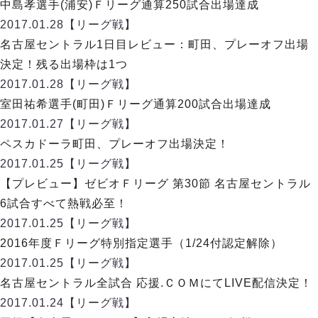
デウソン神戸
中島孝選手(浦安)Ｆリーグ通算250試合出場達成
アリーナ情報
ポルセイド浜田
2017.01.28
【リーグ戦】
チケット情報
エスポラーダ北海道
ミラクルスマイル新居浜
名古屋セントラル1日目レビュー：町田、プレーオフ出場
過去の記録
バルドラール浦安
決定！残る出場枠は1つ
フウガドールすみだ
2017.01.28
【リーグ戦】
しながわシティ
室田祐希選手(町田)Ｆリーグ通算200試合出場達成
立川アスレティックFC
2017.01.27
【リーグ戦】
ペスカドーラ町田
ペスカドーラ町田、プレーオフ出場決定！
湘南ベルマーレ
2017.01.25
【リーグ戦】
ボアルース長野
FOLLOW US!
【プレビュー】ゼビオＦリーグ 第30節 名古屋セントラル
名古屋オーシャンズ
6試合すべて熱戦必至！
シュライカー大阪
2017.01.25
【リーグ戦】
ボルクバレット北九州
2016年度Ｆリーグ特別指定選手（1/24付認定解除）
バサジィ大分
2017.01.25
【リーグ戦】
選手の通算記録（Ｆ２）
名古屋セントラル全試合 応援.ＣＯＭにてLIVE配信決定！
2017.01.24
【リーグ戦】