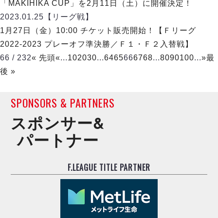
「MAKIHIKA CUP」を2月11日（土）に開催決定！
2023.01.25
【リーグ戦】
1月27日（金）10:00 チケット販売開始！【Ｆリーグ
2022-2023 プレーオフ準決勝／Ｆ１・Ｆ２入替戦】
66 / 232
« 先頭
«
...
10
20
30
...
64
65
66
67
68
...
80
90
100
...
»
最
後 »
SPONSORS & PARTNERS
スポンサー&
パートナー
F.LEAGUE TITLE PARTNER