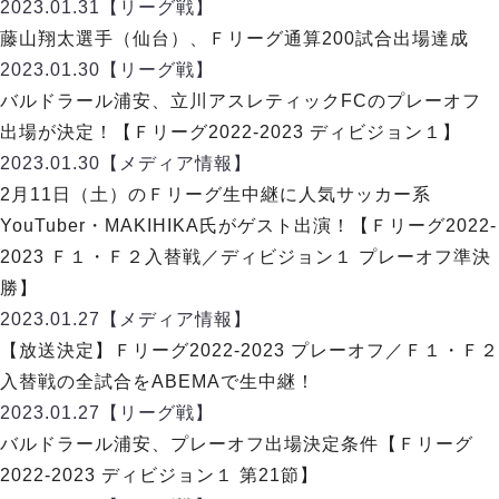
デウソン神戸
2023.01.31
【リーグ戦】
アリーナ情報
ポルセイド浜田
藤山翔太選手（仙台）、Ｆリーグ通算200試合出場達成
チケット情報
エスポラーダ北海道
ミラクルスマイル新居浜
2023.01.30
【リーグ戦】
過去の記録
バルドラール浦安
バルドラール浦安、立川アスレティックFCのプレーオフ
フウガドールすみだ
出場が決定！【Ｆリーグ2022-2023 ディビジョン１】
しながわシティ
2023.01.30
【メディア情報】
立川アスレティックFC
2月11日（土）のＦリーグ生中継に人気サッカー系
ペスカドーラ町田
YouTuber・MAKIHIKA氏がゲスト出演！【Ｆリーグ2022-
湘南ベルマーレ
2023 Ｆ１・Ｆ２入替戦／ディビジョン１ プレーオフ準決
ボアルース長野
FOLLOW US!
勝】
名古屋オーシャンズ
2023.01.27
【メディア情報】
シュライカー大阪
【放送決定】Ｆリーグ2022-2023 プレーオフ／Ｆ１・Ｆ２
ボルクバレット北九州
入替戦の全試合をABEMAで生中継！
バサジィ大分
2023.01.27
【リーグ戦】
選手の通算記録（Ｆ２）
バルドラール浦安、プレーオフ出場決定条件【Ｆリーグ
2022-2023 ディビジョン１ 第21節】