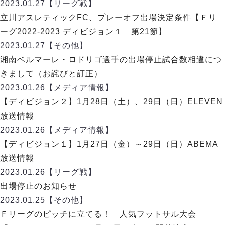
ヴォスクオーレ仙台
2023.01.27
【リーグ戦】
マルバ水戸FC
立川アスレティックFC、プレーオフ出場決定条件【Ｆリ
リガーレヴィア葛飾
ーグ2022-2023 ディビジョン１ 第21節】
Y．S．C．C．横浜
2023.01.27
【その他】
ヴィンセドール白山
湘南ベルマーレ・ロドリゴ選手の出場停止試合数相違につ
アグレミーナ浜松
きまして（お詫びと訂正）
デウソン神戸
2023.01.26
【メディア情報】
ポルセイド浜田
【ディビジョン２】1月28日（土）、29日（日）ELEVEN
ミラクルスマイル新居浜
放送情報
2023.01.26
【メディア情報】
【ディビジョン１】1月27日（金）～29日（日）ABEMA
放送情報
2023.01.26
【リーグ戦】
出場停止のお知らせ
2023.01.25
【その他】
Ｆリーグのピッチに立てる！ 人気フットサル大会