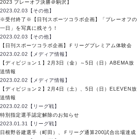
リーグ概要
ABOUT US
2023 プレーオフ決勝＠駒沢】
個人ランキング｜第2PK
ペスカドーラ町田
2023.02.03
【その他】
湘南ベルマーレ
メットライフ生命Ｆ２リーグ
リーグ概要
※受付終了※【日刊スポーツコラボ企画】「プレーオフの
過去の記録
ARCHIVE
ボアルース長野
一日」を写真に残そう！
名古屋オーシャンズ
試合日程
日本フットサルリーグについて
2023.02.03
【その他】
過去の試合記録
シュライカー大阪
プロジェクト
PROJECT
順位表
大会概要
【日刊スポーツコラボ企画】Ｆリーグプレミアム体験会
ボルクバレット北九州
戦績表
リーグ要項
01
2023.02.02
【メディア情報】
ディビジョン1 試合記録
DIVISION
バサジィ大分
警告・退場・出場停止選手
クラブライセンス関連
ABeam AWARD
【ディビジョン１】2月3日（金）～5日（日）ABEMA放
ディビジョン2 試合記録
個人ランキング｜ゴール
アリーナ観戦マナー&ルール
送情報
メットライフ生命Ｆ２リーグ
Ｆリーグカップ 試合記録
個人ランキング｜シュート
2023.02.02
【メディア情報】
個人ランキング｜シュート成功率
リーグ統計データ
【ディビジョン２】2月4日（土）、5日（日）ELEVEN放
ヴォスクオーレ仙台
個人ランキング｜第2PK
送情報
マルバ水戸FC
記念ゴール
2023.02.02
【リーグ戦】
リガーレヴィア葛飾
メットライフ生命Ｆリーグカップ 2026
ハットトリック
特別指定選手認定解除のお知らせ
Y．S．C．C．横浜
02
DIVISION
担当審判員
ヴィンセドール白山
2023.01.31
【リーグ戦】
試合日程・結果
アグレミーナ浜松
日根野谷建選手（町田）、Ｆリーグ通算200試合出場達成
大会概要
選手の通算記録（Ｆ１）