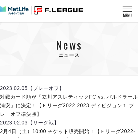
MENU
ニュースを読む
NEWS
News
すべてのニュース
試合を観る
MATCHES
リーグ戦
ニュース
リーグカップ
メットライフ生命Ｆ１リーグ
クラブを知る
CLUB
Ｆチャレンジリーグ
U-23選抜
試合日程
クラブ
メットライフ生命Ｆ１リーグ
2023.02.05
【プレーオフ】
チケットを買う
順位表
TICKET
チケット
対戦カード順が「立川アスレティックFC vs. バルドラール
戦績表
メディア情報
エスポラーダ北海道
浦安」に決定！【Ｆリーグ2022-2023 ディビジョン１ プ
警告・退場・出場停止選手
フットサル日本代表
バルドラール浦安
アリーナ情報
レーオフ準決勝】
ARENA
個人ランキング｜ゴール
その他
フウガドールすみだ
2023.02.03
【リーグ戦】
個人ランキング｜シュート
しながわシティ
2月4日（土）10:00 チケット販売開始！【Ｆリーグ2022-
個人ランキング｜シュート成功率
立川アスレティックFC