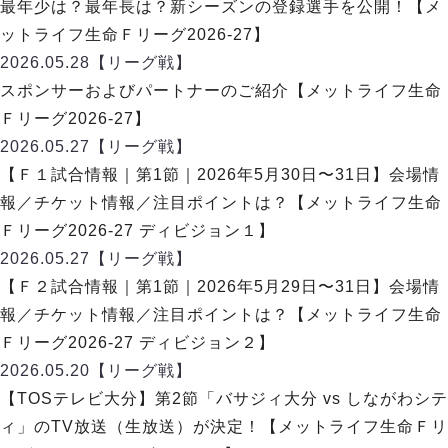
ヴォスクオーレ仙台
最年少は？最年長は？新シーズンの登録選手を公開！【メ
マルバ水戸FC
ットライフ生命Ｆリーグ2026-27】
リガーレヴィア葛飾
2026.05.28
【リーグ戦】
Y．S．C．C．横浜
スポンサーおよびパートナーのご紹介【メットライフ生命
ヴィンセドール白山
Ｆリーグ2026-27】
アグレミーナ浜松
2026.05.27
【リーグ戦】
デウソン神戸
【Ｆ１試合情報｜第1節｜2026年5月30日〜31日】会場情
ポルセイド浜田
報／チケット情報／注目ポイントは？【メットライフ生命
ミラクルスマイル新居浜
Ｆリーグ2026-27 ディビジョン１】
2026.05.27
【リーグ戦】
【Ｆ２試合情報｜第1節｜2026年5月29日〜31日】会場情
報／チケット情報／注目ポイントは？【メットライフ生命
Ｆリーグ2026-27 ディビジョン２】
2026.05.20
【リーグ戦】
【TOSテレビ大分】第2節「バサジィ大分 vs しながわシテ
ィ」のTV放送（生放送）が決定！【メットライフ生命Ｆリ