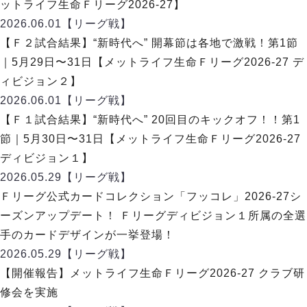
リーグ概要
ABOUT US
ットライフ生命Ｆリーグ2026-27】
個人ランキング｜第2PK
ペスカドーラ町田
2026.06.01
【リーグ戦】
湘南ベルマーレ
メットライフ生命Ｆ２リーグ
リーグ概要
【Ｆ２試合結果】“新時代へ” 開幕節は各地で激戦！第1節
過去の記録
ARCHIVE
ボアルース長野
｜5月29日〜31日【メットライフ生命Ｆリーグ2026-27 デ
名古屋オーシャンズ
試合日程
日本フットサルリーグについて
ィビジョン２】
過去の試合記録
シュライカー大阪
プロジェクト
PROJECT
順位表
大会概要
2026.06.01
【リーグ戦】
ボルクバレット北九州
戦績表
リーグ要項
01
【Ｆ１試合結果】“新時代へ” 20回目のキックオフ！！第1
ディビジョン1 試合記録
DIVISION
バサジィ大分
警告・退場・出場停止選手
クラブライセンス関連
ABeam AWARD
節｜5月30日〜31日【メットライフ生命Ｆリーグ2026-27
ディビジョン2 試合記録
個人ランキング｜ゴール
アリーナ観戦マナー&ルール
ディビジョン１】
メットライフ生命Ｆ２リーグ
Ｆリーグカップ 試合記録
個人ランキング｜シュート
2026.05.29
【リーグ戦】
個人ランキング｜シュート成功率
リーグ統計データ
Ｆリーグ公式カードコレクション「フッコレ」2026-27シ
ヴォスクオーレ仙台
個人ランキング｜第2PK
ーズンアップデート！ Ｆリーグディビジョン１所属の全選
マルバ水戸FC
記念ゴール
手のカードデザインが一挙登場！
リガーレヴィア葛飾
メットライフ生命Ｆリーグカップ 2026
ハットトリック
2026.05.29
Y．S．C．C．横浜
【リーグ戦】
02
DIVISION
担当審判員
ヴィンセドール白山
【開催報告】メットライフ生命Ｆリーグ2026-27 クラブ研
試合日程・結果
アグレミーナ浜松
修会を実施
大会概要
選手の通算記録（Ｆ１）