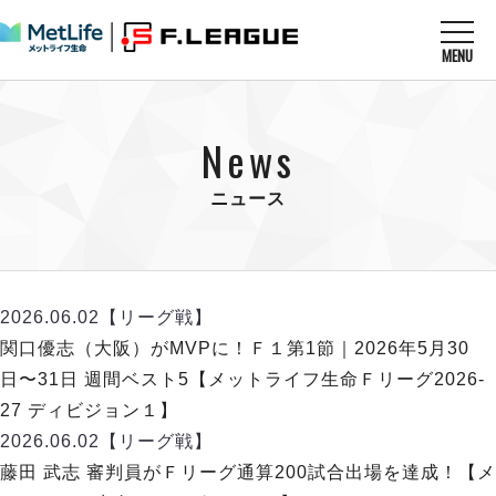
MENU
ニュースを読む
NEWS
News
すべてのニュース
試合を観る
MATCHES
リーグ戦
ニュース
リーグカップ
メットライフ生命Ｆ１リーグ
クラブを知る
CLUB
Ｆチャレンジリーグ
U-23選抜
試合日程
クラブ
メットライフ生命Ｆ１リーグ
2026.06.02
【リーグ戦】
チケットを買う
順位表
TICKET
チケット
関口優志（大阪）がMVPに！Ｆ１第1節｜2026年5月30
戦績表
メディア情報
エスポラーダ北海道
日〜31日 週間ベスト5【メットライフ生命Ｆリーグ2026-
警告・退場・出場停止選手
フットサル日本代表
バルドラール浦安
アリーナ情報
27 ディビジョン１】
ARENA
個人ランキング｜ゴール
その他
フウガドールすみだ
2026.06.02
【リーグ戦】
個人ランキング｜シュート
しながわシティ
藤田 武志 審判員がＦリーグ通算200試合出場を達成！【メ
個人ランキング｜シュート成功率
立川アスレティックFC