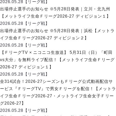
デウソン神戸
2026.05.28
【リーグ戦】
アリーナ情報
ポルセイド浜田
出場停止選手のお知らせ ※5月28日発表｜立川・北九州
チケット情報
エスポラーダ北海道
ミラクルスマイル新居浜
【メットライフ生命Ｆリーグ2026-27 ディビジョン１】
過去の記録
バルドラール浦安
2026.05.28
【リーグ戦】
フウガドールすみだ
出場停止選手のお知らせ ※5月28日発表｜浜松【メットラ
しながわシティ
イフ生命Ｆリーグ2026-27 ディビジョン２】
立川アスレティックFC
2026.05.28
【リーグ戦】
ペスカドーラ町田
【ＦリーグTV × ニコニコ生放送】 5月31日（日）「町田
湘南ベルマーレ
vs大分」を無料ライブ配信！【メットライフ生命Ｆリーグ
ボアルース長野
FOLLOW US!
2026-27 ディビジョン１】
名古屋オーシャンズ
2026.05.28
【リーグ戦】
シュライカー大阪
全314試合！2026-27シーズンもＦリーグ公式動画配信サ
ボルクバレット北九州
ービス『ＦリーグTV』で男女Ｆリーグを配信！【メットラ
バサジィ大分
イフ生命Ｆリーグ2026-27・メットライフ生命女子Ｆリー
選手の通算記録（Ｆ２）
グ2026-27】
2026.05.28
【リーグ戦】