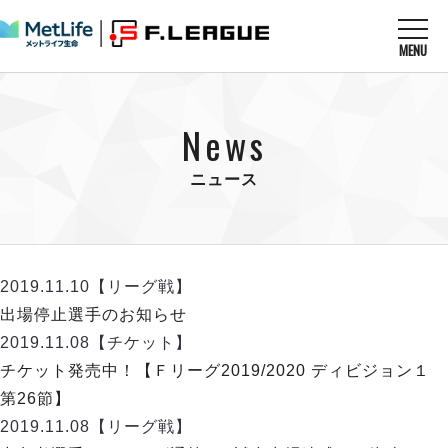
MENU
ニュースを読む
NEWS
News
すべてのニュース
試合を観る
MATCHES
リーグ戦
ニュース
リーグカップ
メットライフ生命Ｆ１リーグ
クラブを知る
CLUB
Ｆチャレンジリーグ
U-23選抜
試合日程
クラブ
メットライフ生命Ｆ１リーグ
2019.11.10
【リーグ戦】
チケットを買う
順位表
TICKET
チケット
出場停止選手のお知らせ
戦績表
メディア情報
エスポラーダ北海道
2019.11.08
【チケット】
警告・退場・出場停止選手
フットサル日本代表
バルドラール浦安
アリーナ情報
チケット発売中！【Ｆリーグ2019/2020 ディビジョン１
ARENA
個人ランキング｜ゴール
その他
フウガドールすみだ
第26節】
個人ランキング｜シュート
しながわシティ
2019.11.08
【リーグ戦】
個人ランキング｜シュート成功率
立川アスレティックFC