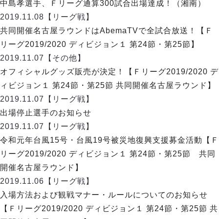
リーグ概要
ABOUT US
中島孝選手、Ｆリーグ通算300試合出場達成！（湘南）
個人ランキング｜第2PK
ペスカドーラ町田
2019.11.08
【リーグ戦】
湘南ベルマーレ
メットライフ生命Ｆ２リーグ
リーグ概要
共同開催名古屋ラウンドはAbemaTVで全試合放送！【Ｆ
過去の記録
ARCHIVE
ボアルース長野
リーグ2019/2020 ディビジョン１ 第24節・第25節】
名古屋オーシャンズ
試合日程
日本フットサルリーグについて
2019.11.07
【その他】
過去の試合記録
シュライカー大阪
プロジェクト
PROJECT
順位表
大会概要
オフィシャルグッズ販売が決定！【Ｆリーグ2019/2020 デ
ボルクバレット北九州
戦績表
リーグ要項
01
ィビジョン１ 第24節・第25節 共同開催名古屋ラウンド】
ディビジョン1 試合記録
DIVISION
バサジィ大分
警告・退場・出場停止選手
クラブライセンス関連
ABeam AWARD
2019.11.07
【リーグ戦】
ディビジョン2 試合記録
個人ランキング｜ゴール
アリーナ観戦マナー&ルール
出場停止選手のお知らせ
メットライフ生命Ｆ２リーグ
Ｆリーグカップ 試合記録
個人ランキング｜シュート
2019.11.07
【リーグ戦】
個人ランキング｜シュート成功率
リーグ統計データ
令和元年台風15号・台風19号被災地復興支援募金活動【Ｆ
ヴォスクオーレ仙台
個人ランキング｜第2PK
リーグ2019/2020 ディビジョン１ 第24節・第25節 共同
マルバ水戸FC
記念ゴール
開催名古屋ラウンド】
リガーレヴィア葛飾
メットライフ生命Ｆリーグカップ 2026
ハットトリック
2019.11.06
Y．S．C．C．横浜
【リーグ戦】
02
DIVISION
担当審判員
ヴィンセドール白山
入場方法および観戦マナー・ルールについてのお知らせ
試合日程・結果
アグレミーナ浜松
【Ｆリーグ2019/2020 ディビジョン１ 第24節・第25節 共
大会概要
選手の通算記録（Ｆ１）