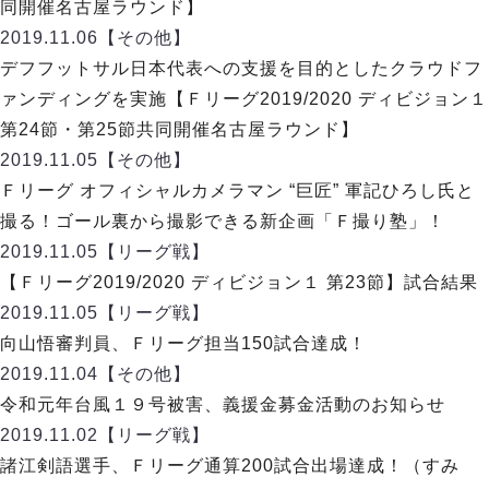
デウソン神戸
同開催名古屋ラウンド】
アリーナ情報
ポルセイド浜田
2019.11.06
【その他】
チケット情報
エスポラーダ北海道
ミラクルスマイル新居浜
デフフットサル日本代表への支援を目的としたクラウドフ
過去の記録
バルドラール浦安
ァンディングを実施【Ｆリーグ2019/2020 ディビジョン１
フウガドールすみだ
第24節・第25節共同開催名古屋ラウンド】
しながわシティ
2019.11.05
【その他】
立川アスレティックFC
Ｆリーグ オフィシャルカメラマン “巨匠” 軍記ひろし氏と
ペスカドーラ町田
撮る！ゴール裏から撮影できる新企画「Ｆ撮り塾」！
湘南ベルマーレ
2019.11.05
【リーグ戦】
ボアルース長野
FOLLOW US!
【Ｆリーグ2019/2020 ディビジョン１ 第23節】試合結果
名古屋オーシャンズ
2019.11.05
【リーグ戦】
シュライカー大阪
向山悟審判員、Ｆリーグ担当150試合達成！
ボルクバレット北九州
2019.11.04
【その他】
バサジィ大分
令和元年台風１９号被害、義援金募金活動のお知らせ
選手の通算記録（Ｆ２）
2019.11.02
【リーグ戦】
諸江剣語選手、Ｆリーグ通算200試合出場達成！（すみ