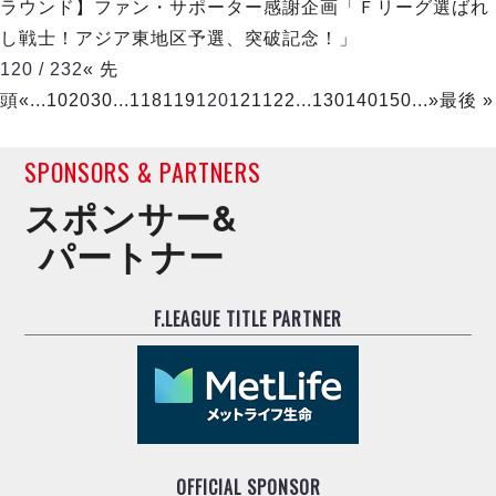
ラウンド】ファン・サポーター感謝企画「Ｆリーグ選ばれ
し戦士！アジア東地区予選、突破記念！」
120 / 232
« 先
頭
«
...
10
20
30
...
118
119
120
121
122
...
130
140
150
...
»
最後 »
SPONSORS & PARTNERS
スポンサー&
パートナー
F.LEAGUE TITLE PARTNER
OFFICIAL SPONSOR