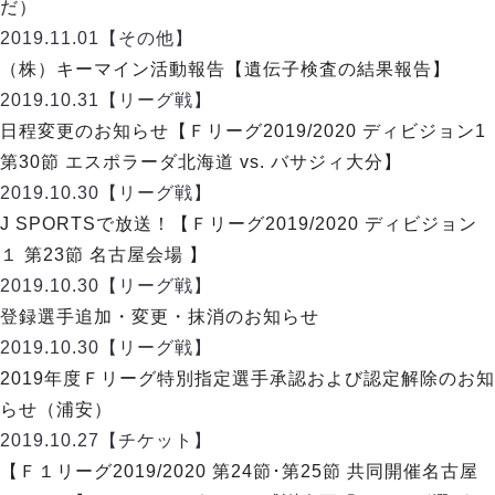
ヴォスクオーレ仙台
だ）
マルバ水戸FC
2019.11.01
【その他】
リガーレヴィア葛飾
（株）キーマイン活動報告【遺伝子検査の結果報告】
Y．S．C．C．横浜
2019.10.31
【リーグ戦】
ヴィンセドール白山
日程変更のお知らせ【Ｆリーグ2019/2020 ディビジョン1
アグレミーナ浜松
第30節 エスポラーダ北海道 vs. バサジィ大分】
デウソン神戸
2019.10.30
【リーグ戦】
ポルセイド浜田
J SPORTSで放送！【Ｆリーグ2019/2020 ディビジョン
ミラクルスマイル新居浜
１ 第23節 名古屋会場 】
2019.10.30
【リーグ戦】
登録選手追加・変更・抹消のお知らせ
2019.10.30
【リーグ戦】
2019年度Ｆリーグ特別指定選手承認および認定解除のお知
らせ（浦安）
2019.10.27
【チケット】
【Ｆ１リーグ2019/2020 第24節･第25節 共同開催名古屋