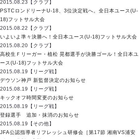
デウソン神戸
2015.08.23
【クラブ】
アリーナ情報
ポルセイド浜田
PSTCロンドリーナU-18、3位決定戦へ。全日本ユース(U-
チケット情報
エスポラーダ北海道
ミラクルスマイル新居浜
18)フットサル大会
過去の記録
バルドラール浦安
2015.08.22
【クラブ】
フウガドールすみだ
いよいよ準々決勝へ！全日本ユース(U-18)フットサル大会
しながわシティ
2015.08.20
【クラブ】
立川アスレティックFC
高校生Ｆリーガー・植松 晃都選手が決勝ゴール！全日本ユ
ペスカドーラ町田
ース(U-18)フットサル大会
湘南ベルマーレ
2015.08.19
【リーグ戦】
ボアルース長野
FOLLOW US!
デウソン神戸 新監督決定のお知らせ
名古屋オーシャンズ
2015.08.19
【リーグ戦】
シュライカー大阪
キックオフ時間変更のお知らせ
ボルクバレット北九州
2015.08.19
【リーグ戦】
バサジィ大分
登録選手 追加・抹消のお知らせ
選手の通算記録（Ｆ２）
2015.08.19
【その他】
JFA公認指導者リフレッシュ研修会［第17節 湘南VS浦安