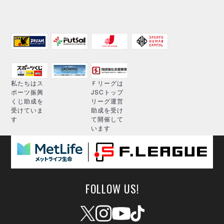
私たちはス
Ｆリーグは
ポーツ振興
JSCトップ
くじ助成を
リーグ運営
受けていま
助成を受け
す
て開催して
います
FOLLOW US!