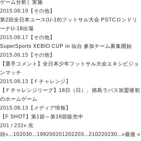
ヴォスクオーレ仙台
ゲーム分析］実施
マルバ水戸FC
2015.08.19
【その他】
リガーレヴィア葛飾
第2回全日本ユース(U-18)フットサル大会 PSTCロンドリ
Y．S．C．C．横浜
ーナU-18出場
ヴィンセドール白山
2015.08.17
【その他】
アグレミーナ浜松
SuperSports XEBIO CUP in 仙台 参加チーム募集開始
デウソン神戸
2015.08.15
【その他】
ポルセイド浜田
【選手コメント】全日本少年フットサル大会エキシビジョ
ミラクルスマイル新居浜
ンマッチ
2015.08.13
【Ｆチャレンジ】
【Ｆチャレンジリーグ】16日（日）、徳島ラパス加盟後初
のホームゲーム
2015.08.13
【メディア情報】
【F SHOT】第1節～第16節販売中
201 / 232
« 先
頭
«
...
10
20
30
...
199
200
201
202
203
...
210
220
230
...
»
最後 »