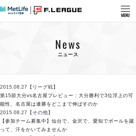
MENU
ニュースを読む
NEWS
News
すべてのニュース
試合を観る
MATCHES
リーグ戦
ニュース
リーグカップ
メットライフ生命Ｆ１リーグ
クラブを知る
CLUB
Ｆチャレンジリーグ
U-23選抜
試合日程
クラブ
メットライフ生命Ｆ１リーグ
2015.08.27
【リーグ戦】
チケットを買う
順位表
TICKET
チケット
第15節大分vs名古屋プレビュー：大分勝利で3位浮上の可
戦績表
メディア情報
エスポラーダ北海道
能性、名古屋は連勝をどこまで伸ばすのか
警告・退場・出場停止選手
フットサル日本代表
バルドラール浦安
アリーナ情報
2015.08.27
【その他】
ARENA
個人ランキング｜ゴール
その他
フウガドールすみだ
【参加チーム募集中】仙台で、金沢で、愛知でボールを蹴
個人ランキング｜シュート
しながわシティ
って、汗をかいてみませんか
個人ランキング｜シュート成功率
立川アスレティックFC