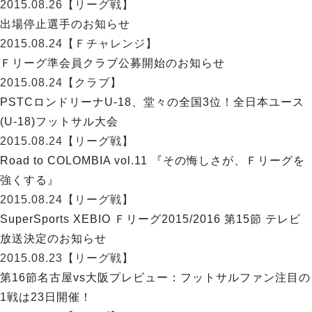
リーグ概要
ABOUT US
2015.08.26
【リーグ戦】
個人ランキング｜第2PK
ペスカドーラ町田
出場停止選手のお知らせ
湘南ベルマーレ
メットライフ生命Ｆ２リーグ
リーグ概要
2015.08.24
【Ｆチャレンジ】
過去の記録
ARCHIVE
ボアルース長野
Ｆリーグ準会員クラブ公募開始のお知らせ
名古屋オーシャンズ
試合日程
日本フットサルリーグについて
2015.08.24
【クラブ】
過去の試合記録
シュライカー大阪
プロジェクト
PROJECT
順位表
大会概要
PSTCロンドリーナU-18、堂々の全国3位！全日本ユース
ボルクバレット北九州
戦績表
リーグ要項
01
(U-18)フットサル大会
ディビジョン1 試合記録
DIVISION
バサジィ大分
警告・退場・出場停止選手
クラブライセンス関連
ABeam AWARD
2015.08.24
【リーグ戦】
ディビジョン2 試合記録
個人ランキング｜ゴール
アリーナ観戦マナー&ルール
Road to COLOMBIA vol.11 『その悔しさが、Ｆリーグを
メットライフ生命Ｆ２リーグ
Ｆリーグカップ 試合記録
個人ランキング｜シュート
強くする』
個人ランキング｜シュート成功率
リーグ統計データ
2015.08.24
【リーグ戦】
ヴォスクオーレ仙台
個人ランキング｜第2PK
SuperSports XEBIO Ｆリーグ2015/2016 第15節 テレビ
マルバ水戸FC
記念ゴール
放送決定のお知らせ
リガーレヴィア葛飾
メットライフ生命Ｆリーグカップ 2026
ハットトリック
2015.08.23
Y．S．C．C．横浜
【リーグ戦】
02
DIVISION
担当審判員
ヴィンセドール白山
第16節名古屋vs大阪プレビュー：フットサルファン注目の
試合日程・結果
アグレミーナ浜松
1戦は23日開催！
大会概要
選手の通算記録（Ｆ１）