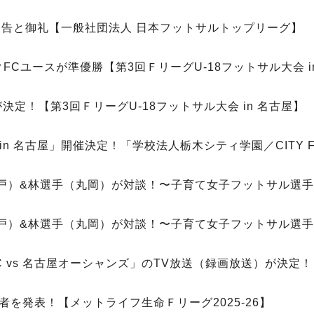
ご報告と御礼【一般社団法人 日本フットサルトップリーグ】
ックFCユースが準優勝【第3回ＦリーグU-18フットサル大会 i
定！【第3回ＦリーグU-18フットサル大会 in 名古屋】
 in 名古屋」開催決定！「学校法人栃木シティ学園／CITY F
（神戸）&林選手（丸岡）が対談！〜子育て女子フットサル選
（神戸）&林選手（丸岡）が対談！〜子育て女子フットサル選
 vs 名古屋オーシャンズ」のTV放送（録画放送）が決定！
賞受賞者を発表！【メットライフ生命Ｆリーグ2025-26】