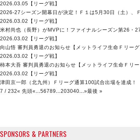
2026.03.05
【リーグ戦】
2026-27シーズン開幕日が決定！Ｆ１は5月30日（土）、
2026.03.02
【リーグ戦】
米村尚也（長野）がMVPに！ファイナルシーズン第26・27節
2026.03.02
【リーグ戦】
向山悟 審判員勇退のお知らせ【メットライフ生命Ｆリーグ20
2026.03.02
【リーグ戦】
柿本大吾 審判員勇退のお知らせ【メットライフ生命Ｆリーグ2
2026.03.02
【リーグ戦】
津田京一郎（北九州）Ｆリーグ通算100試合出場を達成！【
7 / 232
« 先頭
«
...
5
6
7
8
9
...
20
30
40
...
»
最後 »
SPONSORS & PARTNERS