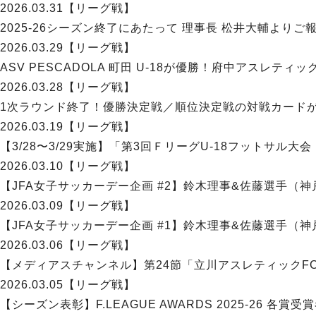
2026.03.31
【リーグ戦】
2025-26シーズン終了にあたって 理事長 松井大輔より
2026.03.29
【リーグ戦】
ASV PESCADOLA 町田 U-18が優勝！府中アスレティ
2026.03.28
【リーグ戦】
1次ラウンド終了！優勝決定戦／順位決定戦の対戦カードが決
2026.03.19
【リーグ戦】
【3/28〜3/29実施】「第3回ＦリーグU-18フットサル大会
2026.03.10
【リーグ戦】
【JFA女子サッカーデー企画 #2】鈴木理事&佐藤選手
2026.03.09
【リーグ戦】
【JFA女子サッカーデー企画 #1】鈴木理事&佐藤選手
2026.03.06
【リーグ戦】
【メディアスチャンネル】第24節「立川アスレティックFC
2026.03.05
【リーグ戦】
【シーズン表彰】F.LEAGUE AWARDS 2025-26 各