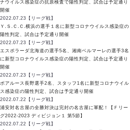
ヴォスクオーレ仙台
ナウイルス感染症の抗原検査で陽性判定、試合は予定通り
マルバ水戸FC
開催
リガーレヴィア葛飾
2022.07.23
【リーグ戦】
Y．S．C．C．横浜
Ｙ.Ｓ.Ｃ.Ｃ.横浜の選手１名に新型コロナウイルス感染症の
ヴィンセドール白山
陽性判定、試合は予定通り開催
アグレミーナ浜松
2022.07.23
【リーグ戦】
デウソン神戸
エスポラーダ北海道の選手5名、湘南ベルマーレの選手3名
ポルセイド浜田
に新型コロナウイルス感染症の陽性判定、試合は予定通り
ミラクルスマイル新居浜
開催
2022.07.23
【リーグ戦】
ボアルース長野選手2名、スタッフ1名に新型コロナウイル
ス感染症の陽性判定、試合は予定通り開催
2022.07.22
【リーグ戦】
浦安対名古屋の全勝対決は完封の名古屋に軍配！【Ｆリー
グ2022-2023 ディビジョン１ 第5節】
2022.07.22
【リーグ戦】