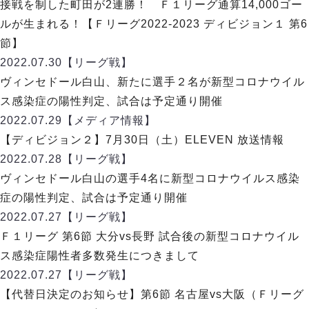
リーグ概要
ABOUT US
接戦を制した町田が2連勝！ Ｆ１リーグ通算14,000ゴー
個人ランキング｜第2PK
ペスカドーラ町田
ルが生まれる！【Ｆリーグ2022-2023 ディビジョン１ 第6
湘南ベルマーレ
メットライフ生命Ｆ２リーグ
リーグ概要
節】
過去の記録
ARCHIVE
ボアルース長野
2022.07.30
【リーグ戦】
名古屋オーシャンズ
試合日程
日本フットサルリーグについて
ヴィンセドール白山、新たに選手２名が新型コロナウイル
過去の試合記録
シュライカー大阪
プロジェクト
PROJECT
順位表
大会概要
ス感染症の陽性判定、試合は予定通り開催
ボルクバレット北九州
戦績表
リーグ要項
01
2022.07.29
【メディア情報】
ディビジョン1 試合記録
DIVISION
バサジィ大分
警告・退場・出場停止選手
クラブライセンス関連
ABeam AWARD
【ディビジョン２】7月30日（土）ELEVEN 放送情報
ディビジョン2 試合記録
個人ランキング｜ゴール
アリーナ観戦マナー&ルール
2022.07.28
メットライフ生命Ｆ２リーグ
【リーグ戦】
Ｆリーグカップ 試合記録
個人ランキング｜シュート
ヴィンセドール白山の選手4名に新型コロナウイルス感染
個人ランキング｜シュート成功率
リーグ統計データ
症の陽性判定、試合は予定通り開催
ヴォスクオーレ仙台
個人ランキング｜第2PK
2022.07.27
【リーグ戦】
マルバ水戸FC
記念ゴール
Ｆ１リーグ 第6節 大分vs長野 試合後の新型コロナウイル
リガーレヴィア葛飾
メットライフ生命Ｆリーグカップ 2026
ハットトリック
ス感染症陽性者多数発生につきまして
Y．S．C．C．横浜
02
DIVISION
担当審判員
ヴィンセドール白山
2022.07.27
【リーグ戦】
試合日程・結果
アグレミーナ浜松
【代替日決定のお知らせ】第6節 名古屋vs大阪（Ｆリーグ
大会概要
選手の通算記録（Ｆ１）