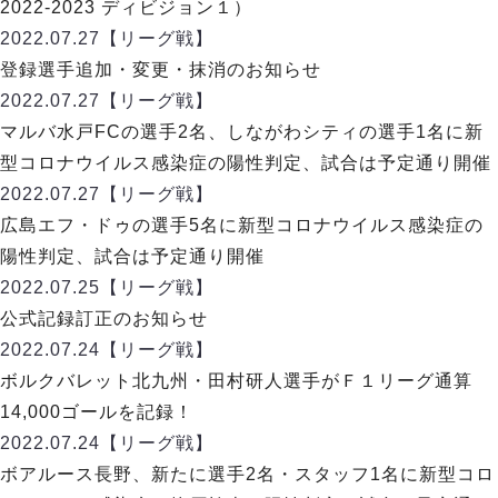
デウソン神戸
2022-2023 ディビジョン１）
アリーナ情報
ポルセイド浜田
2022.07.27
【リーグ戦】
チケット情報
エスポラーダ北海道
ミラクルスマイル新居浜
登録選手追加・変更・抹消のお知らせ
過去の記録
バルドラール浦安
2022.07.27
【リーグ戦】
フウガドールすみだ
マルバ水戸FCの選手2名、しながわシティの選手1名に新
しながわシティ
型コロナウイルス感染症の陽性判定、試合は予定通り開催
立川アスレティックFC
2022.07.27
【リーグ戦】
ペスカドーラ町田
広島エフ・ドゥの選手5名に新型コロナウイルス感染症の
湘南ベルマーレ
陽性判定、試合は予定通り開催
ボアルース長野
FOLLOW US!
2022.07.25
【リーグ戦】
名古屋オーシャンズ
公式記録訂正のお知らせ
シュライカー大阪
2022.07.24
【リーグ戦】
ボルクバレット北九州
ボルクバレット北九州・田村研人選手がＦ１リーグ通算
バサジィ大分
14,000ゴールを記録！
選手の通算記録（Ｆ２）
2022.07.24
【リーグ戦】
ボアルース長野、新たに選手2名・スタッフ1名に新型コロ