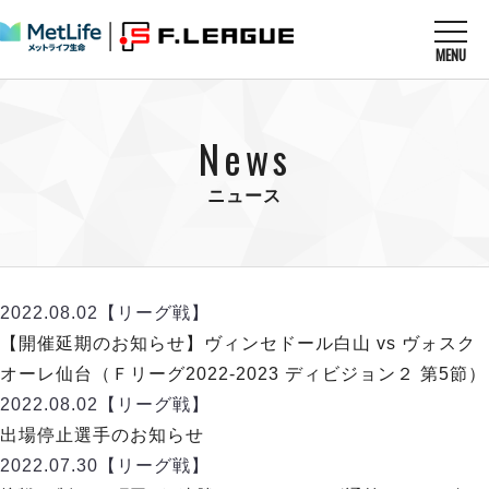
MENU
ニュースを読む
NEWS
News
すべてのニュース
試合を観る
MATCHES
リーグ戦
ニュース
リーグカップ
メットライフ生命Ｆ１リーグ
クラブを知る
CLUB
Ｆチャレンジリーグ
U-23選抜
試合日程
クラブ
メットライフ生命Ｆ１リーグ
2022.08.02
【リーグ戦】
チケットを買う
順位表
TICKET
チケット
【開催延期のお知らせ】ヴィンセドール白山 vs ヴォスク
戦績表
メディア情報
エスポラーダ北海道
オーレ仙台（Ｆリーグ2022-2023 ディビジョン２ 第5節）
警告・退場・出場停止選手
フットサル日本代表
バルドラール浦安
アリーナ情報
2022.08.02
【リーグ戦】
ARENA
個人ランキング｜ゴール
その他
フウガドールすみだ
出場停止選手のお知らせ
個人ランキング｜シュート
しながわシティ
2022.07.30
【リーグ戦】
個人ランキング｜シュート成功率
立川アスレティックFC