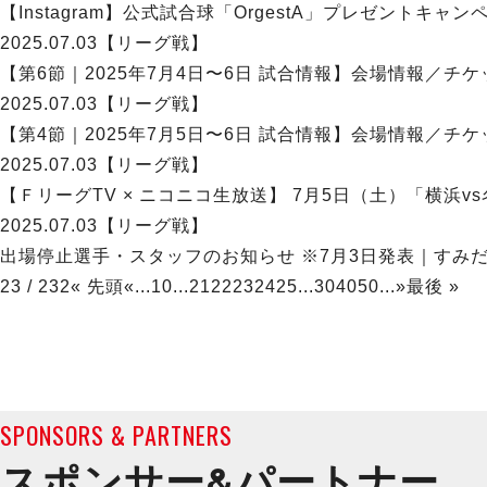
【Instagram】公式試合球「OrgestA」プレゼントキ
2025.07.03
【リーグ戦】
【第6節｜2025年7月4日〜6日 試合情報】会場情報／チ
2025.07.03
【リーグ戦】
【第4節｜2025年7月5日〜6日 試合情報】会場情報／チ
2025.07.03
【リーグ戦】
【ＦリーグTV × ニコニコ生放送】 7月5日（土）「横浜v
2025.07.03
【リーグ戦】
出場停止選手・スタッフのお知らせ ※7月3日発表｜すみだ
23 / 232
« 先頭
«
...
10
...
21
22
23
24
25
...
30
40
50
...
»
最後 »
SPONSORS & PARTNERS
スポンサー&
パートナー