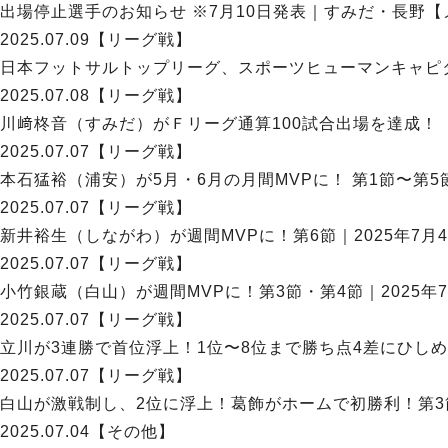
出場停止選手のお知らせ ※7月10日発表｜すみだ・長野【メ
2025.07.09
【リーグ戦】
日本フットサルトップリーグ、スポーツヒューマンキャピ
2025.07.08
【リーグ戦】
川﨑柊音（すみだ）がＦリーグ通算100試合出場を達成！【
2025.07.07
【リーグ戦】
本石猛裕（浦安）が5月・6月の月間MVPに！ 第1節〜第5節｜
2025.07.07
【リーグ戦】
新井裕生（しながわ）が週間MVPに！第6節｜2025年7月4
2025.07.07
【リーグ戦】
小竹銀蔵（白山）が週間MVPに！第3節・第4節｜2025年7
2025.07.07
【リーグ戦】
立川が3連勝で首位浮上！1位〜8位まで勝ち点4差にひしめく
2025.07.07
【リーグ戦】
白山が激戦制し、2位に浮上！葛飾がホームで初勝利！第3節・
2025.07.04
【その他】