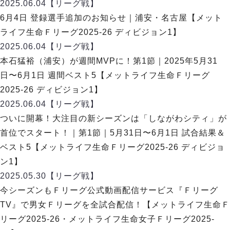
デウソン神戸
2025.06.04
【リーグ戦】
アリーナ情報
ポルセイド浜田
6月4日 登録選手追加のお知らせ｜浦安・名古屋【メット
チケット情報
エスポラーダ北海道
ミラクルスマイル新居浜
ライフ生命Ｆリーグ2025-26 ディビジョン1】
過去の記録
バルドラール浦安
2025.06.04
【リーグ戦】
フウガドールすみだ
本石猛裕（浦安）が週間MVPに！第1節｜2025年5月31
しながわシティ
日〜6月1日 週間ベスト5【メットライフ生命Ｆリーグ
立川アスレティックFC
2025-26 ディビジョン1】
ペスカドーラ町田
2025.06.04
【リーグ戦】
湘南ベルマーレ
ついに開幕！大注目の新シーズンは「しながわシティ」が
ボアルース長野
FOLLOW US!
首位でスタート！｜第1節｜5月31日〜6月1日 試合結果＆
名古屋オーシャンズ
ベスト5【メットライフ生命Ｆリーグ2025-26 ディビジョ
シュライカー大阪
ン1】
ボルクバレット北九州
2025.05.30
【リーグ戦】
バサジィ大分
今シーズンもＦリーグ公式動画配信サービス『Ｆリーグ
選手の通算記録（Ｆ２）
TV』で男女Ｆリーグを全試合配信！【メットライフ生命Ｆ
リーグ2025-26・メットライフ生命女子Ｆリーグ2025-