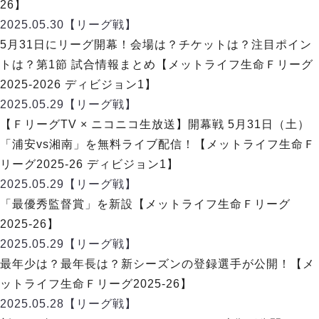
ヴォスクオーレ仙台
26】
マルバ水戸FC
2025.05.30
【リーグ戦】
リガーレヴィア葛飾
5月31日にリーグ開幕！会場は？チケットは？注目ポイン
Y．S．C．C．横浜
トは？第1節 試合情報まとめ【メットライフ生命Ｆリーグ
ヴィンセドール白山
2025-2026 ディビジョン1】
アグレミーナ浜松
2025.05.29
【リーグ戦】
デウソン神戸
【ＦリーグTV × ニコニコ生放送】開幕戦 5月31日（土）
ポルセイド浜田
「浦安vs湘南」を無料ライブ配信！【メットライフ生命Ｆ
ミラクルスマイル新居浜
リーグ2025-26 ディビジョン1】
2025.05.29
【リーグ戦】
「最優秀監督賞」を新設【メットライフ生命Ｆリーグ
2025-26】
2025.05.29
【リーグ戦】
最年少は？最年長は？新シーズンの登録選手が公開！【メ
ットライフ生命Ｆリーグ2025-26】
2025.05.28
【リーグ戦】