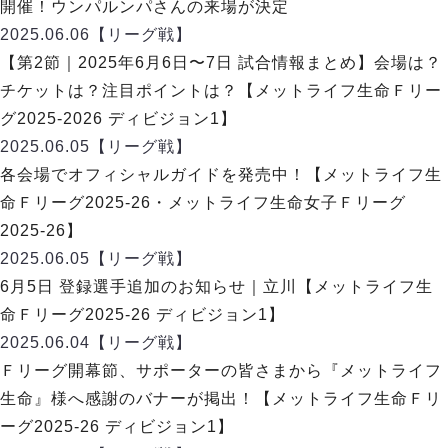
リーグ概要
ABOUT US
開催！ウンパルンパさんの来場が決定
個人ランキング｜第2PK
ペスカドーラ町田
2025.06.06
【リーグ戦】
湘南ベルマーレ
メットライフ生命Ｆ２リーグ
リーグ概要
【第2節｜2025年6月6日〜7日 試合情報まとめ】会場は？
過去の記録
ARCHIVE
ボアルース長野
チケットは？注目ポイントは？【メットライフ生命Ｆリー
名古屋オーシャンズ
試合日程
日本フットサルリーグについて
グ2025-2026 ディビジョン1】
過去の試合記録
シュライカー大阪
プロジェクト
PROJECT
順位表
大会概要
2025.06.05
【リーグ戦】
ボルクバレット北九州
戦績表
リーグ要項
01
各会場でオフィシャルガイドを発売中！【メットライフ生
ディビジョン1 試合記録
DIVISION
バサジィ大分
警告・退場・出場停止選手
クラブライセンス関連
ABeam AWARD
命Ｆリーグ2025-26・メットライフ生命女子Ｆリーグ
ディビジョン2 試合記録
個人ランキング｜ゴール
アリーナ観戦マナー&ルール
2025-26】
メットライフ生命Ｆ２リーグ
Ｆリーグカップ 試合記録
個人ランキング｜シュート
2025.06.05
【リーグ戦】
個人ランキング｜シュート成功率
リーグ統計データ
6月5日 登録選手追加のお知らせ｜立川【メットライフ生
ヴォスクオーレ仙台
個人ランキング｜第2PK
命Ｆリーグ2025-26 ディビジョン1】
マルバ水戸FC
記念ゴール
2025.06.04
【リーグ戦】
リガーレヴィア葛飾
メットライフ生命Ｆリーグカップ 2026
ハットトリック
Ｆリーグ開幕節、サポーターの皆さまから『メットライフ
Y．S．C．C．横浜
02
DIVISION
担当審判員
ヴィンセドール白山
生命』様へ感謝のバナーが掲出！【メットライフ生命Ｆリ
試合日程・結果
アグレミーナ浜松
ーグ2025-26 ディビジョン1】
大会概要
選手の通算記録（Ｆ１）