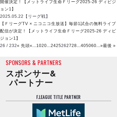
開催決定！【メットライフ生命Ｆリーグ2025-26 ディビジ
ョン1】
2025.05.22
【リーグ戦】
【ＦリーグTV × ニコニコ生放送】毎節1試合の無料ライブ
配信が決定！【メットライフ生命Ｆリーグ2025-26 ディビ
ジョン1】
26 / 232
« 先頭
«
...
10
20
...
24
25
26
27
28
...
40
50
60
...
»
最後 »
SPONSORS & PARTNERS
スポンサー&
パートナー
F.LEAGUE TITLE PARTNER