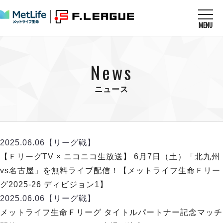
MENU
ニュースを読む
NEWS
News
すべてのニュース
試合を観る
MATCHES
リーグ戦
ニュース
リーグカップ
メットライフ生命Ｆ１リーグ
クラブを知る
CLUB
Ｆチャレンジリーグ
U-23選抜
試合日程
クラブ
メットライフ生命Ｆ１リーグ
2025.06.06
【リーグ戦】
チケットを買う
順位表
TICKET
チケット
【ＦリーグTV × ニコニコ生放送】 6月7日（土）「北九州
戦績表
メディア情報
エスポラーダ北海道
vs名古屋」を無料ライブ配信！【メットライフ生命Ｆリー
警告・退場・出場停止選手
フットサル日本代表
バルドラール浦安
アリーナ情報
グ2025-26 ディビジョン1】
ARENA
個人ランキング｜ゴール
その他
フウガドールすみだ
2025.06.06
【リーグ戦】
個人ランキング｜シュート
しながわシティ
メットライフ生命Ｆリーグ タイトルパートナー記念マッチ
個人ランキング｜シュート成功率
立川アスレティックFC