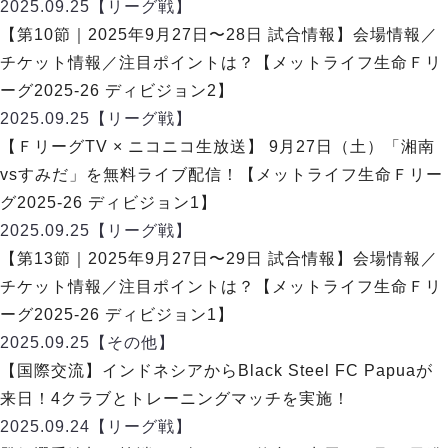
デウソン神戸
2025.09.25
【リーグ戦】
アリーナ情報
ポルセイド浜田
【第10節｜2025年9月27日〜28日 試合情報】会場情報／
チケット情報
エスポラーダ北海道
ミラクルスマイル新居浜
チケット情報／注目ポイントは？【メットライフ生命Ｆリ
過去の記録
バルドラール浦安
ーグ2025-26 ディビジョン2】
フウガドールすみだ
2025.09.25
【リーグ戦】
しながわシティ
【ＦリーグTV × ニコニコ生放送】 9月27日（土）「湘南
立川アスレティックFC
vsすみだ」を無料ライブ配信！【メットライフ生命Ｆリー
ペスカドーラ町田
グ2025-26 ディビジョン1】
湘南ベルマーレ
2025.09.25
【リーグ戦】
ボアルース長野
FOLLOW US!
【第13節｜2025年9月27日〜29日 試合情報】会場情報／
名古屋オーシャンズ
チケット情報／注目ポイントは？【メットライフ生命Ｆリ
シュライカー大阪
ーグ2025-26 ディビジョン1】
ボルクバレット北九州
2025.09.25
【その他】
バサジィ大分
【国際交流】インドネシアからBlack Steel FC Papuaが
選手の通算記録（Ｆ２）
来日！4クラブとトレーニングマッチを実施！
2025.09.24
【リーグ戦】