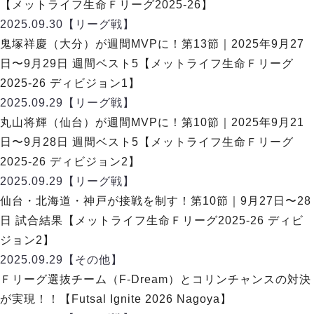
リーグ概要
ABOUT US
【メットライフ生命Ｆリーグ2025-26】
個人ランキング｜第2PK
ペスカドーラ町田
2025.09.30
【リーグ戦】
湘南ベルマーレ
メットライフ生命Ｆ２リーグ
リーグ概要
鬼塚祥慶（大分）が週間MVPに！第13節｜2025年9月27
過去の記録
ARCHIVE
ボアルース長野
日〜9月29日 週間ベスト5【メットライフ生命Ｆリーグ
名古屋オーシャンズ
試合日程
日本フットサルリーグについて
2025-26 ディビジョン1】
過去の試合記録
シュライカー大阪
プロジェクト
PROJECT
順位表
大会概要
2025.09.29
【リーグ戦】
ボルクバレット北九州
戦績表
リーグ要項
01
丸山将輝（仙台）が週間MVPに！第10節｜2025年9月21
ディビジョン1 試合記録
DIVISION
バサジィ大分
警告・退場・出場停止選手
クラブライセンス関連
ABeam AWARD
日〜9月28日 週間ベスト5【メットライフ生命Ｆリーグ
ディビジョン2 試合記録
個人ランキング｜ゴール
アリーナ観戦マナー&ルール
2025-26 ディビジョン2】
メットライフ生命Ｆ２リーグ
Ｆリーグカップ 試合記録
個人ランキング｜シュート
2025.09.29
【リーグ戦】
個人ランキング｜シュート成功率
リーグ統計データ
仙台・北海道・神戸が接戦を制す！第10節｜9月27日〜28
ヴォスクオーレ仙台
個人ランキング｜第2PK
日 試合結果【メットライフ生命Ｆリーグ2025-26 ディビ
マルバ水戸FC
記念ゴール
ジョン2】
リガーレヴィア葛飾
メットライフ生命Ｆリーグカップ 2026
ハットトリック
2025.09.29
Y．S．C．C．横浜
【その他】
02
DIVISION
担当審判員
ヴィンセドール白山
Ｆリーグ選抜チーム（F-Dream）とコリンチャンスの対決
試合日程・結果
アグレミーナ浜松
が実現！！【Futsal Ignite 2026 Nagoya】
大会概要
選手の通算記録（Ｆ１）