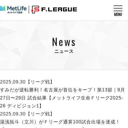
MENU
ニュースを読む
NEWS
News
すべてのニュース
試合を観る
MATCHES
リーグ戦
ニュース
リーグカップ
メットライフ生命Ｆ１リーグ
クラブを知る
CLUB
Ｆチャレンジリーグ
U-23選抜
試合日程
クラブ
メットライフ生命Ｆ１リーグ
2025.09.30
【リーグ戦】
チケットを買う
順位表
TICKET
チケット
すみだが逆転勝利！名古屋が首位をキープ！第13節｜9月
戦績表
メディア情報
エスポラーダ北海道
27日〜29日 試合結果【メットライフ生命Ｆリーグ2025-
警告・退場・出場停止選手
フットサル日本代表
バルドラール浦安
アリーナ情報
26 ディビジョン1】
ARENA
個人ランキング｜ゴール
その他
フウガドールすみだ
2025.09.30
【リーグ戦】
個人ランキング｜シュート
しながわシティ
湯浅拓斗（立川）がＦリーグ通算100試合出場を達成！
個人ランキング｜シュート成功率
立川アスレティックFC