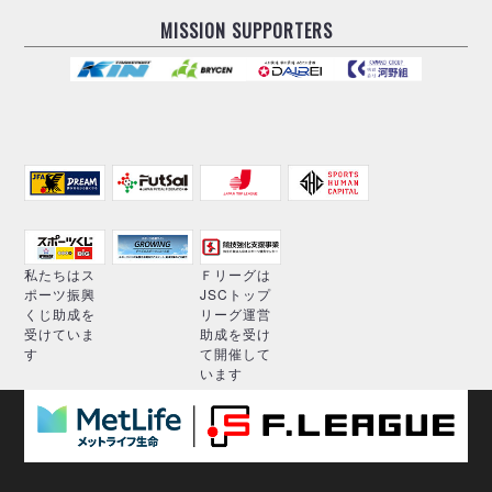
MISSION SUPPORTERS
私たちはス
Ｆリーグは
ポーツ振興
JSCトップ
くじ助成を
リーグ運営
受けていま
助成を受け
す
て開催して
います