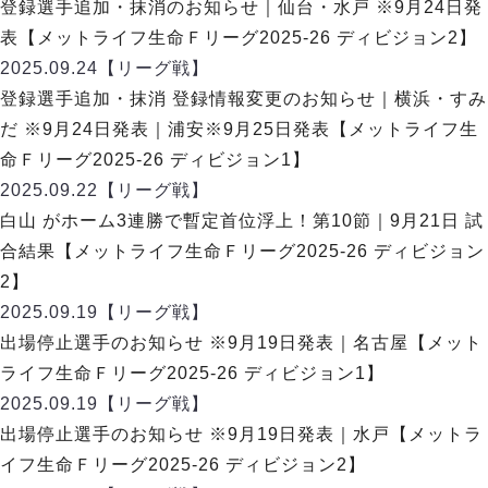
ヴォスクオーレ仙台
登録選手追加・抹消のお知らせ｜仙台・水戸 ※9月24日発
マルバ水戸FC
表【メットライフ生命Ｆリーグ2025-26 ディビジョン2】
リガーレヴィア葛飾
2025.09.24
【リーグ戦】
Y．S．C．C．横浜
登録選手追加・抹消 登録情報変更のお知らせ｜横浜・すみ
ヴィンセドール白山
だ ※9月24日発表｜浦安※9月25日発表【メットライフ生
アグレミーナ浜松
命Ｆリーグ2025-26 ディビジョン1】
デウソン神戸
2025.09.22
【リーグ戦】
ポルセイド浜田
白山 がホーム3連勝で暫定首位浮上！第10節｜9月21日 試
ミラクルスマイル新居浜
合結果【メットライフ生命Ｆリーグ2025-26 ディビジョン
2】
2025.09.19
【リーグ戦】
出場停止選手のお知らせ ※9月19日発表｜名古屋【メット
ライフ生命Ｆリーグ2025-26 ディビジョン1】
2025.09.19
【リーグ戦】
出場停止選手のお知らせ ※9月19日発表｜水戸【メットラ
イフ生命Ｆリーグ2025-26 ディビジョン2】