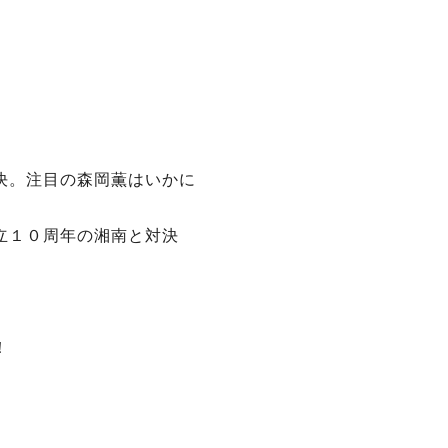
対決。注目の森岡薫はいかに
創立１０周年の湘南と対決
！