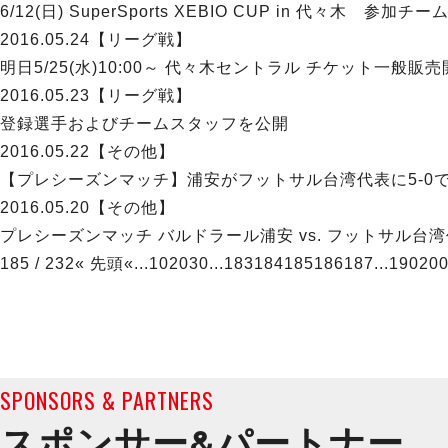
6/12(日) SuperSports XEBIO CUP in 代々木 参加
2016.05.24
【リーグ戦】
明日5/25(水)10:00～ 代々木セントラル チケット一般販
2016.05.23
【リーグ戦】
登録選手およびチームスタッフを公開
2016.05.22
【その他】
【プレシーズンマッチ】浦安がフットサル台湾代表に5-0
2016.05.20
【その他】
プレシーズンマッチ バルドラール浦安 vs. フットサ
185 / 232
« 先頭
«
...
10
20
30
...
183
184
185
186
187
...
190
20
SPONSORS & PARTNERS
スポンサー&
パートナー