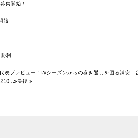
チーム募集開始！
売開始！
で勝利
ル台湾代表プレビュー：昨シーズンからの巻き返しを図る浦安
0
210
...
»
最後 »