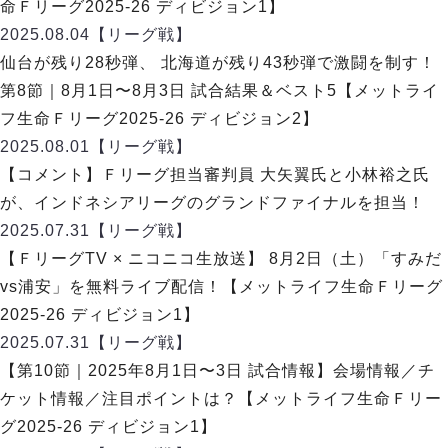
デウソン神戸
命Ｆリーグ2025-26 ディビジョン1】
アリーナ情報
ポルセイド浜田
2025.08.04
【リーグ戦】
チケット情報
エスポラーダ北海道
ミラクルスマイル新居浜
仙台が残り28秒弾、 北海道が残り43秒弾で激闘を制す！
過去の記録
バルドラール浦安
第8節｜8月1日〜8月3日 試合結果＆ベスト5【メットライ
フウガドールすみだ
フ生命Ｆリーグ2025-26 ディビジョン2】
しながわシティ
2025.08.01
【リーグ戦】
立川アスレティックFC
【コメント】Ｆリーグ担当審判員 大矢翼氏と小林裕之氏
ペスカドーラ町田
が、インドネシアリーグのグランドファイナルを担当！
湘南ベルマーレ
2025.07.31
【リーグ戦】
ボアルース長野
FOLLOW US!
【ＦリーグTV × ニコニコ生放送】 8月2日（土）「すみだ
名古屋オーシャンズ
vs浦安」を無料ライブ配信！【メットライフ生命Ｆリーグ
シュライカー大阪
2025-26 ディビジョン1】
ボルクバレット北九州
2025.07.31
【リーグ戦】
バサジィ大分
【第10節｜2025年8月1日〜3日 試合情報】会場情報／チ
選手の通算記録（Ｆ２）
ケット情報／注目ポイントは？【メットライフ生命Ｆリー
グ2025-26 ディビジョン1】