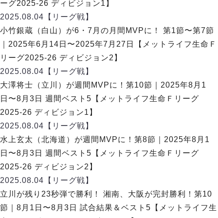
リーグ概要
ABOUT US
ーグ2025-26 ディビジョン1】
個人ランキング｜第2PK
ペスカドーラ町田
2025.08.04
【リーグ戦】
湘南ベルマーレ
メットライフ生命Ｆ２リーグ
リーグ概要
小竹銀蔵（白山）が6・7月の月間MVPに！ 第1節〜第7節
過去の記録
ARCHIVE
ボアルース長野
｜2025年6月14日〜2025年7月27日【メットライフ生命Ｆ
名古屋オーシャンズ
試合日程
日本フットサルリーグについて
リーグ2025-26 ディビジョン2】
過去の試合記録
シュライカー大阪
プロジェクト
PROJECT
順位表
大会概要
2025.08.04
【リーグ戦】
ボルクバレット北九州
戦績表
リーグ要項
01
大澤将士（立川）が週間MVPに！第10節｜2025年8月1
ディビジョン1 試合記録
DIVISION
バサジィ大分
警告・退場・出場停止選手
クラブライセンス関連
ABeam AWARD
日〜8月3日 週間ベスト5【メットライフ生命Ｆリーグ
ディビジョン2 試合記録
個人ランキング｜ゴール
アリーナ観戦マナー&ルール
2025-26 ディビジョン1】
メットライフ生命Ｆ２リーグ
Ｆリーグカップ 試合記録
個人ランキング｜シュート
2025.08.04
【リーグ戦】
個人ランキング｜シュート成功率
リーグ統計データ
水上玄太（北海道）が週間MVPに！第8節｜2025年8月1
ヴォスクオーレ仙台
個人ランキング｜第2PK
日〜8月3日 週間ベスト5【メットライフ生命Ｆリーグ
マルバ水戸FC
記念ゴール
2025-26 ディビジョン2】
リガーレヴィア葛飾
メットライフ生命Ｆリーグカップ 2026
ハットトリック
2025.08.04
Y．S．C．C．横浜
【リーグ戦】
02
DIVISION
担当審判員
ヴィンセドール白山
立川が残り23秒弾で勝利！ 湘南、大阪が完封勝利！第10
試合日程・結果
アグレミーナ浜松
節｜8月1日〜8月3日 試合結果＆ベスト5【メットライフ生
大会概要
選手の通算記録（Ｆ１）