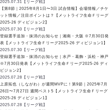
ヴォスクオーレ仙台
2025.07.31
【リーグ戦】
マルバ水戸FC
【第8節｜2025年8月1日〜3日 試合情報】会場情報／チケ
リガーレヴィア葛飾
ット情報／注目ポイントは？【メットライフ生命Ｆリーグ
Y．S．C．C．横浜
2025-26 ディビジョン2】
ヴィンセドール白山
2025.07.30
【リーグ戦】
アグレミーナ浜松
登録選手追加・抹消のお知らせ｜湘南・大阪 ※7月30日発
デウソン神戸
表【メットライフ生命Ｆリーグ2025-26 ディビジョン1】
ポルセイド浜田
2025.07.30
【リーグ戦】
ミラクルスマイル新居浜
登録選手追加・抹消のお知らせ｜水戸・葛飾・浜松・神戸
※7月30日発表【メットライフ生命Ｆリーグ2025-26 ディ
ビジョン2】
2025.07.28
【リーグ戦】
上原拓也（しながわ）が週間MVPに！第9節｜2025年7月
26日〜7月27日 週間ベスト5【メットライフ生命Ｆリーグ
2025-26 ディビジョン1】
2025.07.28
【リーグ戦】