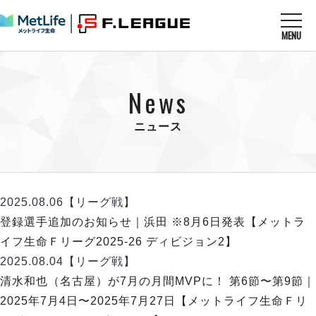
MENU
ニュースを読む
NEWS
News
すべてのニュース
試合を観る
MATCHES
リーグ戦
ニュース
リーグカップ
メットライフ生命Ｆ１リーグ
クラブを知る
CLUB
Ｆチャレンジリーグ
U-23選抜
試合日程
クラブ
メットライフ生命Ｆ１リーグ
2025.08.06
【リーグ戦】
チケットを買う
順位表
TICKET
チケット
登録選手追加のお知らせ｜浜田 ※8月6日発表【メットラ
戦績表
メディア情報
エスポラーダ北海道
イフ生命Ｆリーグ2025-26 ディビジョン2】
警告・退場・出場停止選手
フットサル日本代表
バルドラール浦安
アリーナ情報
2025.08.04
【リーグ戦】
ARENA
個人ランキング｜ゴール
その他
フウガドールすみだ
清水和也（名古屋）が7月の月間MVPに！ 第6節〜第9節｜
個人ランキング｜シュート
しながわシティ
2025年7月4日〜2025年7月27日【メットライフ生命Ｆリ
個人ランキング｜シュート成功率
立川アスレティックFC