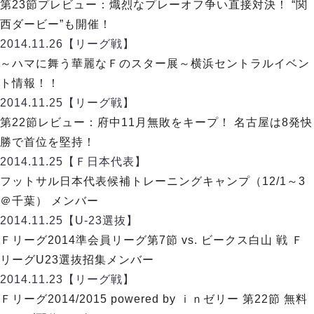
リーグ概要
ABOUT US
第23節プレビュー：熾烈なプレーオフ争い直接対決！ “関
個人ランキング｜第2PK
ペスカドーラ町田
西ダービー”も開催！
湘南ベルマーレ
メットライフ生命Ｆ２リーグ
リーグ概要
2014.11.26
【リーグ戦】
過去の記録
ARCHIVE
ボアルース長野
～ハマに舞う華麗なＦのスター展～横浜セントラルイベン
名古屋オーシャンズ
試合日程
日本フットサルリーグについて
ト情報！！
過去の試合記録
シュライカー大阪
プロジェクト
PROJECT
順位表
大会概要
2014.11.25
【リーグ戦】
ボルクバレット北九州
戦績表
リーグ要項
01
第22節レビュー：府中11月無敗をキープ！ 名古屋は8発快
ディビジョン1 試合記録
DIVISION
バサジィ大分
警告・退場・出場停止選手
クラブライセンス関連
ABeam AWARD
勝で首位を堅持！
ディビジョン2 試合記録
個人ランキング｜ゴール
アリーナ観戦マナー&ルール
2014.11.25
メットライフ生命Ｆ２リーグ
【Ｆ日本代表】
Ｆリーグカップ 試合記録
個人ランキング｜シュート
フットサル日本代表候補トレーニングキャンプ（12/1～3
個人ランキング｜シュート成功率
リーグ統計データ
＠千葉） メンバー
ヴォスクオーレ仙台
個人ランキング｜第2PK
2014.11.25
【U-23選抜】
マルバ水戸FC
記念ゴール
Ｆリーグ2014準会員リーグ第7節 vs. ビークス白山 戦 Ｆ
リガーレヴィア葛飾
メットライフ生命Ｆリーグカップ 2026
ハットトリック
リーグU23選抜招集メンバー
Y．S．C．C．横浜
02
DIVISION
担当審判員
ヴィンセドール白山
2014.11.23
【リーグ戦】
試合日程・結果
アグレミーナ浜松
Ｆリーグ2014/2015 powered by ｉｎゼリー 第22節 無料
大会概要
選手の通算記録（Ｆ１）