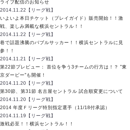
デウソン神戸
ライブ配信のお知らせ
アリーナ情報
ポルセイド浜田
2014.11.22
【リーグ戦】
チケット情報
エスポラーダ北海道
ミラクルスマイル新居浜
いよいよ本日チケット（プレイガイド）販売開始！！激
過去の記録
バルドラール浦安
戦、楽しみ満載な横浜セントラル！！
フウガドールすみだ
2014.11.22
【リーグ戦】
しながわシティ
巷で話題沸騰のバブルサッカー！！横浜セントラルに見
立川アスレティックFC
参！！
ペスカドーラ町田
2014.11.21
【リーグ戦】
湘南ベルマーレ
第22節プレビュー： 首位を争う3チームの行方は！？ ”東
ボアルース長野
FOLLOW US!
京ダービー”も開催！
名古屋オーシャンズ
2014.11.20
【リーグ戦】
シュライカー大阪
第30節、第31節 名古屋セントラル 試合順変更について
ボルクバレット北九州
2014.11.20
【リーグ戦】
バサジィ大分
2014 年度Ｆリーグ特別指定選手（11/18付承認）
選手の通算記録（Ｆ２）
2014.11.19
【リーグ戦】
激戦必至！！横浜セントラル！！