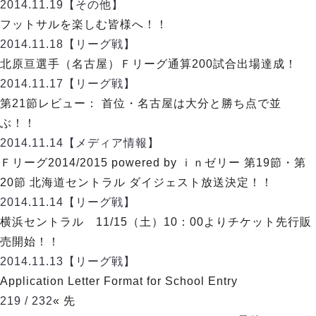
ヴォスクオーレ仙台
2014.11.19
【その他】
マルバ水戸FC
フットサルを楽しむ皆様へ！！
リガーレヴィア葛飾
2014.11.18
【リーグ戦】
Y．S．C．C．横浜
北原亘選手（名古屋）Ｆリーグ通算200試合出場達成！
ヴィンセドール白山
2014.11.17
【リーグ戦】
アグレミーナ浜松
第21節レビュー： 首位・名古屋は大分と勝ち点で並
デウソン神戸
ぶ！！
ポルセイド浜田
2014.11.14
【メディア情報】
ミラクルスマイル新居浜
Ｆリーグ2014/2015 powered by ｉｎゼリー 第19節・第
20節 北海道セントラル ダイジェスト放送決定！！
2014.11.14
【リーグ戦】
横浜セントラル 11/15（土）10：00よりチケット先行販
売開始！！
2014.11.13
【リーグ戦】
Application Letter Format for School Entry
219 / 232
« 先