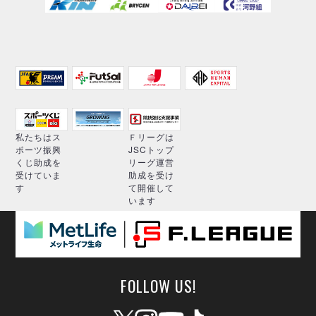
私たちはス
Ｆリーグは
ポーツ振興
JSCトップ
くじ助成を
リーグ運営
受けていま
助成を受け
す
て開催して
います
FOLLOW US!