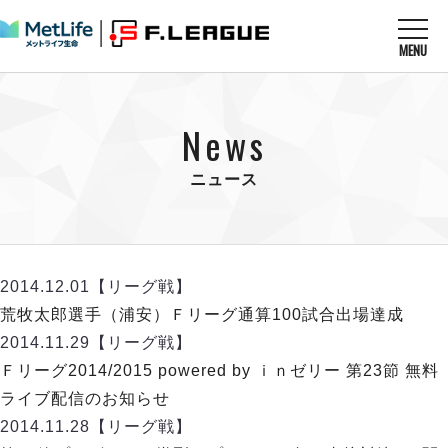
MENU
ニュースを読む
NEWS
News
すべてのニュース
試合を観る
MATCHES
リーグ戦
ニュース
リーグカップ
メットライフ生命Ｆ１リーグ
クラブを知る
CLUB
Ｆチャレンジリーグ
U-23選抜
試合日程
クラブ
メットライフ生命Ｆ１リーグ
2014.12.01
【リーグ戦】
チケットを買う
順位表
TICKET
チケット
荒牧太郎選手（浦安）Ｆリーグ通算100試合出場達成
戦績表
メディア情報
エスポラーダ北海道
2014.11.29
【リーグ戦】
警告・退場・出場停止選手
フットサル日本代表
バルドラール浦安
アリーナ情報
Ｆリーグ2014/2015 powered by ｉｎゼリー 第23節 無料
ARENA
個人ランキング｜ゴール
その他
フウガドールすみだ
ライブ配信のお知らせ
個人ランキング｜シュート
しながわシティ
2014.11.28
【リーグ戦】
個人ランキング｜シュート成功率
立川アスレティックFC