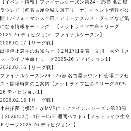
リーグ概要
ABOUT US
【イベント情報】ファイナルシーズン第24・25節 名古屋
個人ランキング｜第2PK
ペスカドーラ町田
ラウンド（@名古屋金城ふ頭アリーナ）イベント情報が公
湘南ベルマーレ
メットライフ生命Ｆ２リーグ
リーグ概要
開！パフォーマンス企画／アリーナグルメ・グッズなど気
過去の記録
ARCHIVE
ボアルース長野
になる情報をチェック！【メットライフ生命Ｆリーグ
名古屋オーシャンズ
試合日程
日本フットサルリーグについて
2025-26 ディビジョン1 ファイナルシーズン】
過去の試合記録
シュライカー大阪
プロジェクト
PROJECT
順位表
大会概要
2026.02.17
【リーグ戦】
ボルクバレット北九州
戦績表
リーグ要項
01
出場停止選手のお知らせ ※2月17日発表｜立川・大分【メ
ディビジョン1 試合記録
DIVISION
バサジィ大分
警告・退場・出場停止選手
クラブライセンス関連
ABeam AWARD
ットライフ生命Ｆリーグ2025-26 ディビジョン1】
ディビジョン2 試合記録
個人ランキング｜ゴール
アリーナ観戦マナー&ルール
2026.02.16
メットライフ生命Ｆ２リーグ
【リーグ戦】
Ｆリーグカップ 試合記録
個人ランキング｜シュート
ファイナルシーズン24・25節 名古屋ラウンド 会場アクセ
個人ランキング｜シュート成功率
リーグ統計データ
ス・開場時間のご案内【メットライフ生命Ｆリーグ2025-
ヴォスクオーレ仙台
個人ランキング｜第2PK
26 ディビジョン1】
マルバ水戸FC
記念ゴール
2026.02.16
【リーグ戦】
リガーレヴィア葛飾
メットライフ生命Ｆリーグカップ 2026
ハットトリック
小林拓夢（横浜）がMVPに！ファイナルシーズン第23節
Y．S．C．C．横浜
02
DIVISION
担当審判員
ヴィンセドール白山
｜2026年2月14日〜15日 週間ベスト5【メットライフ生命
試合日程・結果
アグレミーナ浜松
Ｆリーグ2025-26 ディビジョン1】
大会概要
選手の通算記録（Ｆ１）