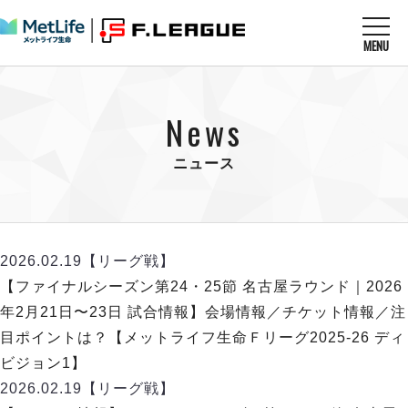
MENU
ニュースを読む
NEWS
News
すべてのニュース
試合を観る
MATCHES
リーグ戦
ニュース
リーグカップ
メットライフ生命Ｆ１リーグ
クラブを知る
CLUB
Ｆチャレンジリーグ
U-23選抜
試合日程
クラブ
メットライフ生命Ｆ１リーグ
2026.02.19
【リーグ戦】
チケットを買う
順位表
TICKET
チケット
【ファイナルシーズン第24・25節 名古屋ラウンド｜2026
戦績表
メディア情報
エスポラーダ北海道
年2月21日〜23日 試合情報】会場情報／チケット情報／注
警告・退場・出場停止選手
フットサル日本代表
バルドラール浦安
アリーナ情報
目ポイントは？【メットライフ生命Ｆリーグ2025-26 ディ
ARENA
個人ランキング｜ゴール
その他
フウガドールすみだ
ビジョン1】
個人ランキング｜シュート
しながわシティ
2026.02.19
【リーグ戦】
個人ランキング｜シュート成功率
立川アスレティックFC