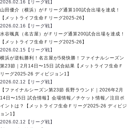
デウソン神戸
2026.02.16
【リーグ戦】
アリーナ情報
ポルセイド浜田
山田優介（横浜）がＦリーグ通算100試合出場を達成！
チケット情報
エスポラーダ北海道
ミラクルスマイル新居浜
【メットライフ生命Ｆリーグ2025-26】
過去の記録
バルドラール浦安
2026.02.16
【リーグ戦】
フウガドールすみだ
水谷颯真（名古屋）がＦリーグ通算200試合出場を達成！
しながわシティ
【メットライフ生命Ｆリーグ2025-26】
立川アスレティックFC
2026.02.15
【リーグ戦】
ペスカドーラ町田
横浜が逆転勝利！名古屋が5発快勝！ファイナルシーズン
湘南ベルマーレ
第23節｜2月14日〜15日 試合結果【メットライフ生命Ｆ
ボアルース長野
FOLLOW US!
リーグ2025-26 ディビジョン1】
名古屋オーシャンズ
2026.02.12
【リーグ戦】
シュライカー大阪
【ファイナルシーズン第23節 長野ラウンド｜2026年2月
ボルクバレット北九州
14日〜15日 試合情報】会場情報／チケット情報／注目ポ
バサジィ大分
イントは？【メットライフ生命Ｆリーグ2025-26 ディビジ
選手の通算記録（Ｆ２）
ョン1】
2026.02.12
【リーグ戦】