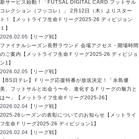
ヴォスクオーレ仙台
新サービス始動！「FUTSAL DIGITAL CARD フットサル
マルバ水戸FC
コレクション（フッコレ）」 2月12日（木）よりスター
リガーレヴィア葛飾
ト！【メットライフ生命Ｆリーグ2025-26 ディビジョン
Y．S．C．C．横浜
１】
ヴィンセドール白山
2026.02.05
【リーグ戦】
アグレミーナ浜松
ファイナルシーズン長野ラウンド 会場アクセス・開場時間
デウソン神戸
のご案内【メットライフ生命Ｆリーグ2025-26 ディビジョ
ポルセイド浜田
ン1】
ミラクルスマイル新居浜
2026.02.05
【リーグ戦】
【BS日テレ】Ｆリーグ応援特番が放送決定！「永島優
美、フットサルと出会う〜今、進化するＦリーグの魅力と
は〜」【メットライフ生命Ｆリーグ2025-26】
2026.02.04
【リーグ戦】
2025-26シーズンの表彰についてのお知らせ【メットライ
フ生命Ｆリーグ2025-26 ディビジョン1】
2026.02.04
【リーグ戦】