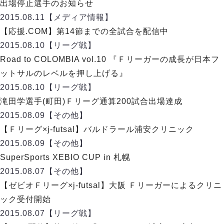
リーグ概要
ABOUT US
出場停止選手のお知らせ
個人ランキング｜第2PK
ペスカドーラ町田
2015.08.11
【メディア情報】
湘南ベルマーレ
メットライフ生命Ｆ２リーグ
リーグ概要
【応援.COM】第14節までの全試合を配信中
過去の記録
ARCHIVE
ボアルース長野
2015.08.10
【リーグ戦】
名古屋オーシャンズ
試合日程
日本フットサルリーグについて
Road to COLOMBIA vol.10 『Ｆリーガーの成長が日本フ
過去の試合記録
シュライカー大阪
プロジェクト
PROJECT
順位表
大会概要
ットサルのレベルを押し上げる』
ボルクバレット北九州
戦績表
リーグ要項
01
2015.08.10
【リーグ戦】
ディビジョン1 試合記録
DIVISION
バサジィ大分
警告・退場・出場停止選手
クラブライセンス関連
ABeam AWARD
滝田学選手(町田)Ｆリーグ通算200試合出場達成
ディビジョン2 試合記録
個人ランキング｜ゴール
アリーナ観戦マナー&ルール
2015.08.09
メットライフ生命Ｆ２リーグ
【その他】
Ｆリーグカップ 試合記録
個人ランキング｜シュート
【Ｆリーグ×j-futsal】バルドラール浦安クリニック
個人ランキング｜シュート成功率
リーグ統計データ
2015.08.09
【その他】
ヴォスクオーレ仙台
個人ランキング｜第2PK
SuperSports XEBIO CUP in 札幌
マルバ水戸FC
記念ゴール
2015.08.07
【その他】
リガーレヴィア葛飾
メットライフ生命Ｆリーグカップ 2026
ハットトリック
【ゼビオＦリーグ×j-futsal】大阪 Ｆリーガーによるクリニ
Y．S．C．C．横浜
02
DIVISION
担当審判員
ヴィンセドール白山
ック受付開始
試合日程・結果
アグレミーナ浜松
2015.08.07
【リーグ戦】
大会概要
選手の通算記録（Ｆ１）