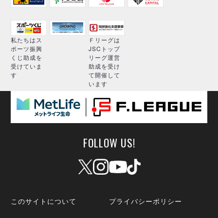
私たちはス
Ｆリーグは
ポーツ振興
JSCトップ
くじ助成を
リーグ運営
受けていま
助成を受け
す
て開催して
います
FOLLOW US!
このサイトについて
プライバシーポリシー