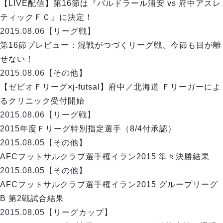
デウソン神戸
【LIVE配信】第16節は『バルドラール浦安 vs 府中アスレ
アリーナ情報
ポルセイド浜田
ティックＦＣ』に決定！
チケット情報
エスポラーダ北海道
ミラクルスマイル新居浜
2015.08.06
【リーグ戦】
過去の記録
バルドラール浦安
第16節プレビュー：混戦がつづくリーグ戦、今節も目が離
フウガドールすみだ
せない！
しながわシティ
2015.08.06
【その他】
立川アスレティックFC
【ゼビオＦリーグ×j-futsal】府中／北海道 Ｆリーガーによ
ペスカドーラ町田
るクリニック受付開始
湘南ベルマーレ
2015.08.06
【リーグ戦】
ボアルース長野
FOLLOW US!
2015年度Ｆリーグ特別指定選手（8/4付承認）
名古屋オーシャンズ
2015.08.05
【その他】
シュライカー大阪
AFCフットサルクラブ選手権イラン2015 準々決勝結果
ボルクバレット北九州
2015.08.05
【その他】
バサジィ大分
AFCフットサルクラブ選手権イラン2015 グループリーグ
選手の通算記録（Ｆ２）
B 第2戦試合結果
2015.08.05
【リーグカップ】