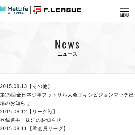
MENU
ニュースを読む
NEWS
News
すべてのニュース
試合を観る
MATCHES
リーグ戦
ニュース
リーグカップ
メットライフ生命Ｆ１リーグ
クラブを知る
CLUB
Ｆチャレンジリーグ
U-23選抜
試合日程
クラブ
メットライフ生命Ｆ１リーグ
2015.08.13
【その他】
チケットを買う
順位表
TICKET
チケット
第25回全日本少年フットサル大会エキシビジョンマッチ出
戦績表
メディア情報
エスポラーダ北海道
場のお知らせ
警告・退場・出場停止選手
フットサル日本代表
バルドラール浦安
アリーナ情報
2015.08.12
【リーグ戦】
ARENA
個人ランキング｜ゴール
その他
フウガドールすみだ
登録選手 抹消のお知らせ
個人ランキング｜シュート
しながわシティ
2015.08.11
【準会員リーグ】
個人ランキング｜シュート成功率
立川アスレティックFC