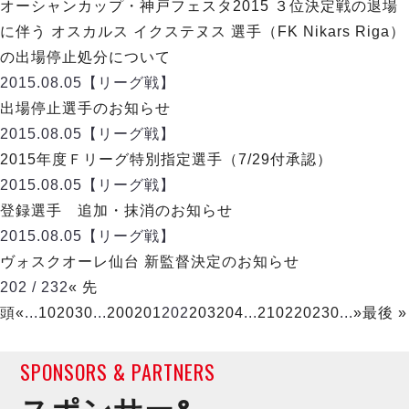
ヴォスクオーレ仙台
オーシャンカップ・神戸フェスタ2015 ３位決定戦の退場
マルバ水戸FC
に伴う オスカルス イクステヌス 選手（FK Nikars Riga）
リガーレヴィア葛飾
の出場停止処分について
Y．S．C．C．横浜
2015.08.05
【リーグ戦】
ヴィンセドール白山
出場停止選手のお知らせ
アグレミーナ浜松
2015.08.05
【リーグ戦】
デウソン神戸
2015年度Ｆリーグ特別指定選手（7/29付承認）
ポルセイド浜田
2015.08.05
【リーグ戦】
ミラクルスマイル新居浜
登録選手 追加・抹消のお知らせ
2015.08.05
【リーグ戦】
ヴォスクオーレ仙台 新監督決定のお知らせ
202 / 232
« 先
頭
«
...
10
20
30
...
200
201
202
203
204
...
210
220
230
...
»
最後 »
SPONSORS & PARTNERS