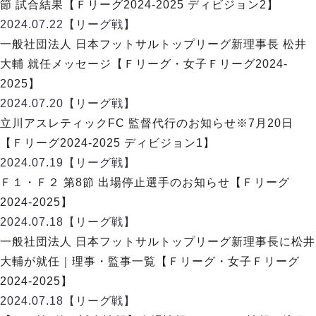
デウソン神戸
節 試合結果【Ｆリーグ2024-2025 ディビジョン2】
アリーナ情報
ポルセイド浜田
2024.07.22
【リーグ戦】
チケット情報
エスポラーダ北海道
ミラクルスマイル新居浜
一般社団法人 日本フットサルトップリーグ新理事長 松井
過去の記録
バルドラール浦安
大輔 就任メッセージ【Ｆリーグ・女子Ｆリーグ2024-
フウガドールすみだ
2025】
しながわシティ
2024.07.20
【リーグ戦】
立川アスレティックFC
立川アスレティックFC 監督代行のお知らせ※7月20日
ペスカドーラ町田
【Ｆリーグ2024-2025 ディビジョン1】
湘南ベルマーレ
2024.07.19
【リーグ戦】
ボアルース長野
FOLLOW US!
Ｆ１・Ｆ２ 第8節 出場停止選手のお知らせ【Ｆリーグ
名古屋オーシャンズ
2024-2025】
シュライカー大阪
2024.07.18
【リーグ戦】
ボルクバレット北九州
一般社団法人 日本フットサルトップリーグ新理事⻑に松井
バサジィ大分
大輔が就任｜理事・監事一覧【Ｆリーグ・女子Ｆリーグ
選手の通算記録（Ｆ２）
2024-2025】
2024.07.18
【リーグ戦】