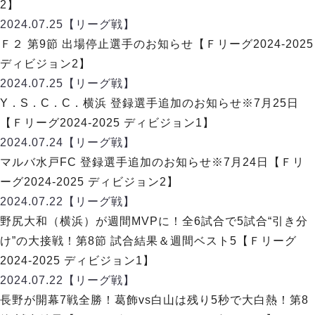
リーグ概要
ABOUT US
2】
個人ランキング｜第2PK
ペスカドーラ町田
2024.07.25
【リーグ戦】
湘南ベルマーレ
メットライフ生命Ｆ２リーグ
リーグ概要
Ｆ２ 第9節 出場停止選手のお知らせ【Ｆリーグ2024-2025
過去の記録
ARCHIVE
ボアルース長野
ディビジョン2】
名古屋オーシャンズ
試合日程
日本フットサルリーグについて
2024.07.25
【リーグ戦】
過去の試合記録
シュライカー大阪
プロジェクト
PROJECT
順位表
大会概要
Y．S．C．C．横浜 登録選手追加のお知らせ※7月25日
ボルクバレット北九州
戦績表
リーグ要項
01
【Ｆリーグ2024-2025 ディビジョン1】
ディビジョン1 試合記録
DIVISION
バサジィ大分
警告・退場・出場停止選手
クラブライセンス関連
ABeam AWARD
2024.07.24
【リーグ戦】
ディビジョン2 試合記録
個人ランキング｜ゴール
アリーナ観戦マナー&ルール
マルバ水戸FC 登録選手追加のお知らせ※7月24日【Ｆリ
メットライフ生命Ｆ２リーグ
Ｆリーグカップ 試合記録
個人ランキング｜シュート
ーグ2024-2025 ディビジョン2】
個人ランキング｜シュート成功率
リーグ統計データ
2024.07.22
【リーグ戦】
ヴォスクオーレ仙台
個人ランキング｜第2PK
野尻大和（横浜）が週間MVPに！全6試合で5試合“引き分
マルバ水戸FC
記念ゴール
け”の大接戦！第8節 試合結果＆週間ベスト5【Ｆリーグ
リガーレヴィア葛飾
メットライフ生命Ｆリーグカップ 2026
ハットトリック
2024-2025 ディビジョン1】
Y．S．C．C．横浜
02
DIVISION
担当審判員
ヴィンセドール白山
2024.07.22
【リーグ戦】
試合日程・結果
アグレミーナ浜松
長野が開幕7戦全勝！葛飾vs白山は残り5秒で大白熱！第8
大会概要
選手の通算記録（Ｆ１）