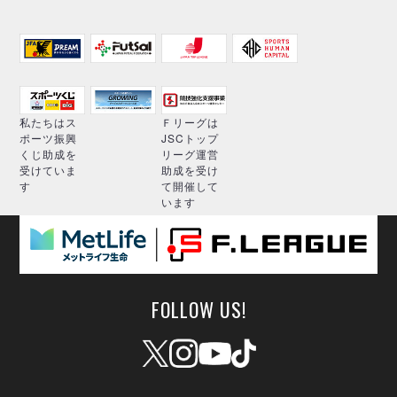
私たちはス
Ｆリーグは
ポーツ振興
JSCトップ
くじ助成を
リーグ運営
受けていま
助成を受け
す
て開催して
います
FOLLOW US!