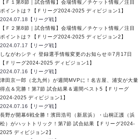
ヴォスクオーレ仙台
【Ｆ１第8節｜試合情報】会場情報／チケット情報／注目
マルバ水戸FC
ポイントは？【Ｆリーグ2024-2025 ディビジョン1】
リガーレヴィア葛飾
2024.07.18
【リーグ戦】
Y．S．C．C．横浜
【Ｆ２第8節｜試合情報】会場情報／チケット情報／注目
ヴィンセドール白山
ポイントは？【Ｆリーグ2024-2025 ディビジョン2】
アグレミーナ浜松
2024.07.17
【リーグ戦】
デウソン神戸
しながわシティ 登録選手情報変更のお知らせ※7月17日
ポルセイド浜田
【Ｆリーグ2024-2025 ディビジョン1】
ミラクルスマイル新居浜
2024.07.16
【リーグ戦】
津田京一郎（北九州）が週間MVPに！名古屋、浦安が大量
得点＆完勝！第7節 試合結果＆週間ベスト5【Ｆリーグ
2024-2025 ディビジョン1】
2024.07.16
【リーグ戦】
長野が開幕6戦全勝！濱田浩司（新居浜）・山桐正護（浜
松）がハットトリック！第7節 試合結果【Ｆリーグ2024-
2025 ディビジョン2】