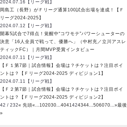
2024.07.16
【リーグ戦】
岡島工（長野）がＦリーグ通算100試合出場を達成！【Ｆ
リーグ2024-2025】
2024.07.12
【リーグ戦】
開幕5試合で7得点！覚醒中“コワモテ”パワーシューターの
決意「16人全員で戦って、優勝へ」（中村充／立川アスレ
ティックFC）｜月間MVP受賞インタビュー
2024.07.11
【リーグ戦】
【Ｆ１第7節｜試合情報】会場は？チケットは？注目ポイ
ントは？【Ｆリーグ2024-2025 ディビジョン1】
2024.07.11
【リーグ戦】
【Ｆ２第7節｜試合情報】会場は？チケットは？注目ポイ
ントは？【Ｆリーグ2024-2025 ディビジョン2】
42 / 232
« 先頭
«
...
10
20
30
...
40
41
42
43
44
...
50
60
70
...
»
最後
»