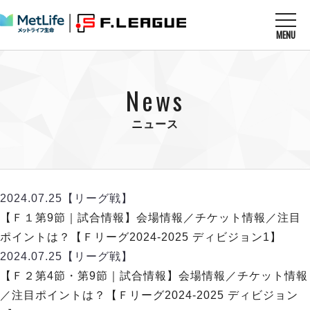
MENU
ニュースを読む
NEWS
News
すべてのニュース
試合を観る
MATCHES
リーグ戦
ニュース
リーグカップ
メットライフ生命Ｆ１リーグ
クラブを知る
CLUB
Ｆチャレンジリーグ
U-23選抜
試合日程
クラブ
メットライフ生命Ｆ１リーグ
2024.07.25
【リーグ戦】
チケットを買う
順位表
TICKET
チケット
【Ｆ１第9節｜試合情報】会場情報／チケット情報／注目
戦績表
メディア情報
エスポラーダ北海道
ポイントは？【Ｆリーグ2024-2025 ディビジョン1】
警告・退場・出場停止選手
フットサル日本代表
バルドラール浦安
アリーナ情報
2024.07.25
【リーグ戦】
ARENA
個人ランキング｜ゴール
その他
フウガドールすみだ
【Ｆ２第4節・第9節｜試合情報】会場情報／チケット情報
個人ランキング｜シュート
しながわシティ
／注目ポイントは？【Ｆリーグ2024-2025 ディビジョン
個人ランキング｜シュート成功率
立川アスレティックFC