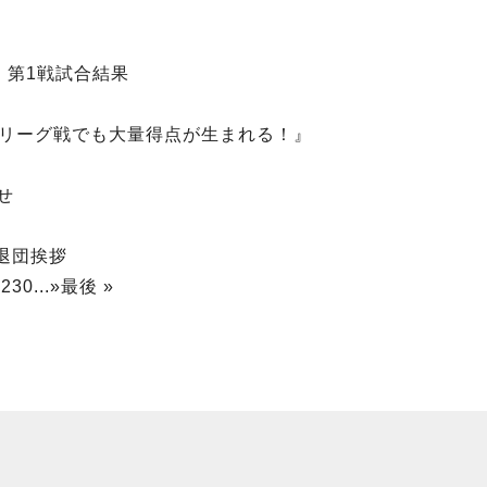
 第1戦試合結果
激を受け、リーグ戦でも大量得点が生まれる！』
らせ
退団挨拶
0
230
...
»
最後 »