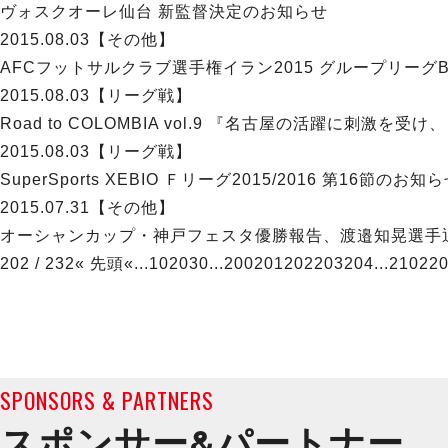
ヴォスクオーレ仙台 新監督決定のお知らせ
2015.08.03
【その他】
AFCフットサルクラブ選手権イラン2015 グループリーグB
2015.08.03
【リーグ戦】
Road to COLOMBIA vol.9 『名古屋の活躍に刺
2015.08.03
【リーグ戦】
SuperSports XEBIO Ｆリーグ2015/2016 第16節のお知
2015.07.31
【その他】
オーシャンカップ・神戸フェスタ優勝報告、渡邉知晃選手
202 / 232
« 先頭
«
...
10
20
30
...
200
201
202
203
204
...
210
22
SPONSORS & PARTNERS
スポンサー&
パートナー