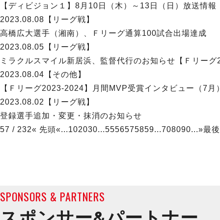
【ディビジョン１】8月10日（木）～13日（日）放送情報
2023.08.08
【リーグ戦】
高橋広大選手（湘南）、Ｆリーグ通算100試合出場達成
2023.08.05
【リーグ戦】
ミラクルスマイル新居浜、監督代行のお知らせ【Ｆリーグ202
2023.08.04
【その他】
【Ｆリーグ2023-2024】月間MVP受賞インタビュー（7月
2023.08.02
【リーグ戦】
登録選手追加・変更・抹消のお知らせ
57 / 232
« 先頭
«
...
10
20
30
...
55
56
57
58
59
...
70
80
90
...
»
最後
SPONSORS & PARTNERS
スポンサー&
パートナー