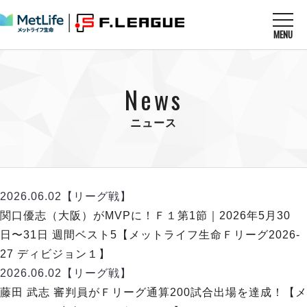
MENU
ニュースを読む
NEWS
News
すべてのニュース
試合を観る
MATCHES
リーグ戦
ニュース
リーグカップ
メットライフ生命Ｆ１リーグ
クラブを知る
CLUB
Ｆチャレンジリーグ
U-23選抜
試合日程
クラブ
メットライフ生命Ｆ１リーグ
2026.06.02
【リーグ戦】
チケットを買う
順位表
TICKET
チケット
関口優志（大阪）がMVPに！Ｆ１第1節｜2026年5月30
戦績表
メディア情報
エスポラーダ北海道
日〜31日 週間ベスト5【メットライフ生命Ｆリーグ2026-
警告・退場・出場停止選手
フットサル日本代表
バルドラール浦安
アリーナ情報
27 ディビジョン１】
ARENA
個人ランキング｜ゴール
その他
フウガドールすみだ
2026.06.02
【リーグ戦】
個人ランキング｜シュート
しながわシティ
藤田 武志 審判員がＦリーグ通算200試合出場を達成！【メ
個人ランキング｜シュート成功率
立川アスレティックFC