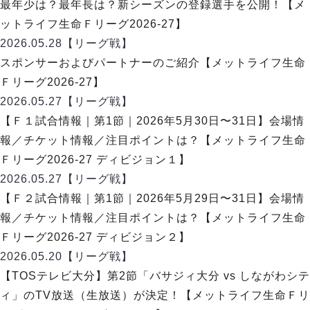
ヴォスクオーレ仙台
最年少は？最年長は？新シーズンの登録選手を公開！【メ
マルバ水戸FC
ットライフ生命Ｆリーグ2026-27】
リガーレヴィア葛飾
2026.05.28
【リーグ戦】
Y．S．C．C．横浜
スポンサーおよびパートナーのご紹介【メットライフ生命
ヴィンセドール白山
Ｆリーグ2026-27】
アグレミーナ浜松
2026.05.27
【リーグ戦】
デウソン神戸
【Ｆ１試合情報｜第1節｜2026年5月30日〜31日】会場情
ポルセイド浜田
報／チケット情報／注目ポイントは？【メットライフ生命
ミラクルスマイル新居浜
Ｆリーグ2026-27 ディビジョン１】
2026.05.27
【リーグ戦】
【Ｆ２試合情報｜第1節｜2026年5月29日〜31日】会場情
報／チケット情報／注目ポイントは？【メットライフ生命
Ｆリーグ2026-27 ディビジョン２】
2026.05.20
【リーグ戦】
【TOSテレビ大分】第2節「バサジィ大分 vs しながわシテ
ィ」のTV放送（生放送）が決定！【メットライフ生命Ｆリ