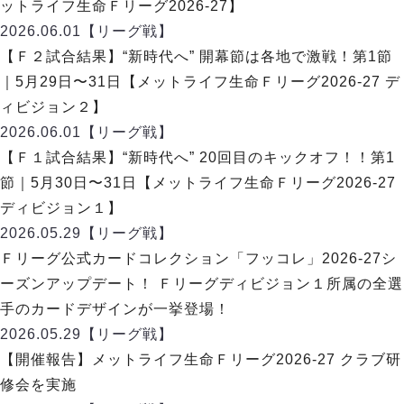
リーグ概要
ABOUT US
ットライフ生命Ｆリーグ2026-27】
個人ランキング｜第2PK
ペスカドーラ町田
2026.06.01
【リーグ戦】
湘南ベルマーレ
メットライフ生命Ｆ２リーグ
リーグ概要
【Ｆ２試合結果】“新時代へ” 開幕節は各地で激戦！第1節
過去の記録
ARCHIVE
ボアルース長野
｜5月29日〜31日【メットライフ生命Ｆリーグ2026-27 デ
名古屋オーシャンズ
試合日程
日本フットサルリーグについて
ィビジョン２】
過去の試合記録
シュライカー大阪
プロジェクト
PROJECT
順位表
大会概要
2026.06.01
【リーグ戦】
ボルクバレット北九州
戦績表
リーグ要項
01
【Ｆ１試合結果】“新時代へ” 20回目のキックオフ！！第1
ディビジョン1 試合記録
DIVISION
バサジィ大分
警告・退場・出場停止選手
クラブライセンス関連
ABeam AWARD
節｜5月30日〜31日【メットライフ生命Ｆリーグ2026-27
ディビジョン2 試合記録
個人ランキング｜ゴール
アリーナ観戦マナー&ルール
ディビジョン１】
メットライフ生命Ｆ２リーグ
Ｆリーグカップ 試合記録
個人ランキング｜シュート
2026.05.29
【リーグ戦】
個人ランキング｜シュート成功率
リーグ統計データ
Ｆリーグ公式カードコレクション「フッコレ」2026-27シ
ヴォスクオーレ仙台
個人ランキング｜第2PK
ーズンアップデート！ Ｆリーグディビジョン１所属の全選
マルバ水戸FC
記念ゴール
手のカードデザインが一挙登場！
リガーレヴィア葛飾
メットライフ生命Ｆリーグカップ 2026
ハットトリック
2026.05.29
Y．S．C．C．横浜
【リーグ戦】
02
DIVISION
担当審判員
ヴィンセドール白山
【開催報告】メットライフ生命Ｆリーグ2026-27 クラブ研
試合日程・結果
アグレミーナ浜松
修会を実施
大会概要
選手の通算記録（Ｆ１）