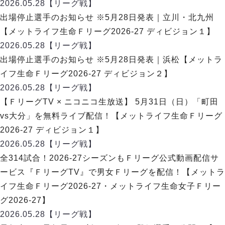
デウソン神戸
2026.05.28
【リーグ戦】
アリーナ情報
ポルセイド浜田
出場停止選手のお知らせ ※5月28日発表｜立川・北九州
チケット情報
エスポラーダ北海道
ミラクルスマイル新居浜
【メットライフ生命Ｆリーグ2026-27 ディビジョン１】
過去の記録
バルドラール浦安
2026.05.28
【リーグ戦】
フウガドールすみだ
出場停止選手のお知らせ ※5月28日発表｜浜松【メットラ
しながわシティ
イフ生命Ｆリーグ2026-27 ディビジョン２】
立川アスレティックFC
2026.05.28
【リーグ戦】
ペスカドーラ町田
【ＦリーグTV × ニコニコ生放送】 5月31日（日）「町田
湘南ベルマーレ
vs大分」を無料ライブ配信！【メットライフ生命Ｆリーグ
ボアルース長野
FOLLOW US!
2026-27 ディビジョン１】
名古屋オーシャンズ
2026.05.28
【リーグ戦】
シュライカー大阪
全314試合！2026-27シーズンもＦリーグ公式動画配信サ
ボルクバレット北九州
ービス『ＦリーグTV』で男女Ｆリーグを配信！【メットラ
バサジィ大分
イフ生命Ｆリーグ2026-27・メットライフ生命女子Ｆリー
選手の通算記録（Ｆ２）
グ2026-27】
2026.05.28
【リーグ戦】