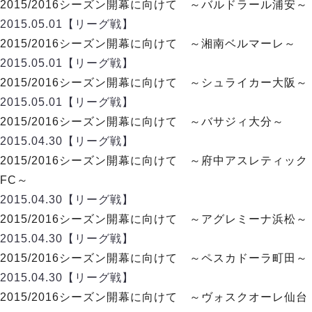
リーグ概要
ABOUT US
2015/2016シーズン開幕に向けて ～バルドラール浦安～
個人ランキング｜第2PK
ペスカドーラ町田
2015.05.01
【リーグ戦】
湘南ベルマーレ
メットライフ生命Ｆ２リーグ
リーグ概要
2015/2016シーズン開幕に向けて ～湘南ベルマーレ～
過去の記録
ARCHIVE
ボアルース長野
2015.05.01
【リーグ戦】
名古屋オーシャンズ
試合日程
日本フットサルリーグについて
2015/2016シーズン開幕に向けて ～シュライカー大阪～
過去の試合記録
シュライカー大阪
プロジェクト
PROJECT
順位表
大会概要
2015.05.01
【リーグ戦】
ボルクバレット北九州
戦績表
リーグ要項
01
2015/2016シーズン開幕に向けて ～バサジィ大分～
ディビジョン1 試合記録
DIVISION
バサジィ大分
警告・退場・出場停止選手
クラブライセンス関連
ABeam AWARD
2015.04.30
【リーグ戦】
ディビジョン2 試合記録
個人ランキング｜ゴール
アリーナ観戦マナー&ルール
2015/2016シーズン開幕に向けて ～府中アスレティック
メットライフ生命Ｆ２リーグ
Ｆリーグカップ 試合記録
個人ランキング｜シュート
FC～
個人ランキング｜シュート成功率
リーグ統計データ
2015.04.30
【リーグ戦】
ヴォスクオーレ仙台
個人ランキング｜第2PK
2015/2016シーズン開幕に向けて ～アグレミーナ浜松～
マルバ水戸FC
記念ゴール
2015.04.30
【リーグ戦】
リガーレヴィア葛飾
メットライフ生命Ｆリーグカップ 2026
ハットトリック
2015/2016シーズン開幕に向けて ～ペスカドーラ町田～
Y．S．C．C．横浜
02
DIVISION
担当審判員
ヴィンセドール白山
2015.04.30
【リーグ戦】
試合日程・結果
アグレミーナ浜松
2015/2016シーズン開幕に向けて ～ヴォスクオーレ仙台
大会概要
選手の通算記録（Ｆ１）