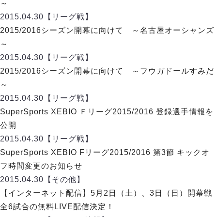
デウソン神戸
～
アリーナ情報
ポルセイド浜田
2015.04.30
【リーグ戦】
チケット情報
エスポラーダ北海道
ミラクルスマイル新居浜
2015/2016シーズン開幕に向けて ～名古屋オーシャンズ
過去の記録
バルドラール浦安
～
フウガドールすみだ
2015.04.30
【リーグ戦】
しながわシティ
2015/2016シーズン開幕に向けて ～フウガドールすみだ
立川アスレティックFC
～
ペスカドーラ町田
2015.04.30
【リーグ戦】
湘南ベルマーレ
SuperSports XEBIO Ｆリーグ2015/2016 登録選手情報を
ボアルース長野
FOLLOW US!
公開
名古屋オーシャンズ
2015.04.30
【リーグ戦】
シュライカー大阪
SuperSports XEBIO Fリーグ2015/2016 第3節 キックオ
ボルクバレット北九州
フ時間変更のお知らせ
バサジィ大分
2015.04.30
【その他】
選手の通算記録（Ｆ２）
【インターネット配信】5月2日（土）、3日（日）開幕戦
全6試合の無料LIVE配信決定！