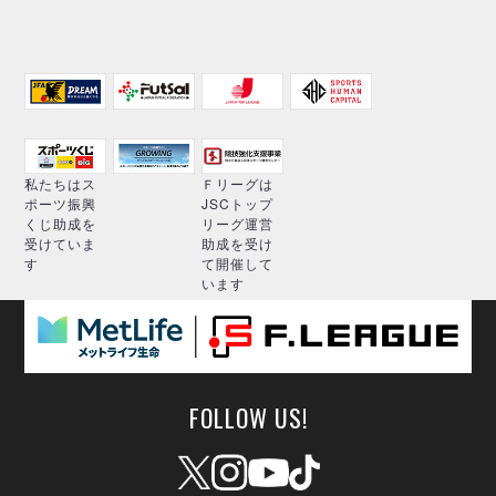
私たちはス
Ｆリーグは
ポーツ振興
JSCトップ
くじ助成を
リーグ運営
受けていま
助成を受け
す
て開催して
います
FOLLOW US!