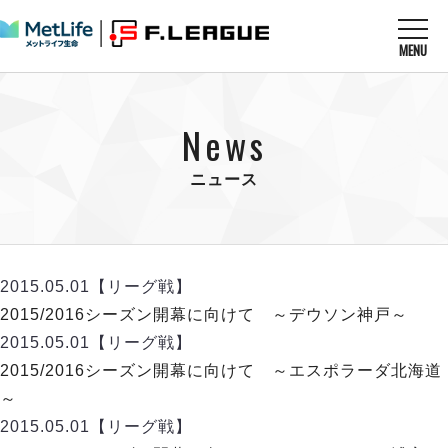
MENU
ニュースを読む
NEWS
News
すべてのニュース
試合を観る
MATCHES
リーグ戦
ニュース
リーグカップ
メットライフ生命Ｆ１リーグ
クラブを知る
CLUB
Ｆチャレンジリーグ
U-23選抜
試合日程
クラブ
メットライフ生命Ｆ１リーグ
2015.05.01
【リーグ戦】
チケットを買う
順位表
TICKET
チケット
2015/2016シーズン開幕に向けて ～デウソン神戸～
戦績表
メディア情報
エスポラーダ北海道
2015.05.01
【リーグ戦】
警告・退場・出場停止選手
フットサル日本代表
バルドラール浦安
アリーナ情報
2015/2016シーズン開幕に向けて ～エスポラーダ北海道
ARENA
個人ランキング｜ゴール
その他
フウガドールすみだ
～
個人ランキング｜シュート
しながわシティ
2015.05.01
【リーグ戦】
個人ランキング｜シュート成功率
立川アスレティックFC