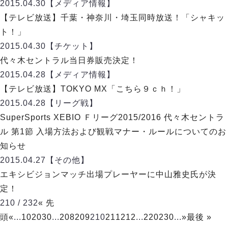
ヴォスクオーレ仙台
2015.04.30
【メディア情報】
マルバ水戸FC
【テレビ放送】千葉・神奈川・埼玉同時放送！「シャキッ
リガーレヴィア葛飾
ト！」
Y．S．C．C．横浜
2015.04.30
【チケット】
ヴィンセドール白山
代々木セントラル当日券販売決定！
アグレミーナ浜松
2015.04.28
【メディア情報】
デウソン神戸
【テレビ放送】TOKYO MX「こちら９ｃｈ！」
ポルセイド浜田
2015.04.28
【リーグ戦】
ミラクルスマイル新居浜
SuperSports XEBIO Ｆリーグ2015/2016 代々木セントラ
ル 第1節 入場方法および観戦マナー・ルールについてのお
知らせ
2015.04.27
【その他】
エキシビジョンマッチ出場プレーヤーに中山雅史氏が決
定！
210 / 232
« 先
頭
«
...
10
20
30
...
208
209
210
211
212
...
220
230
...
»
最後 »