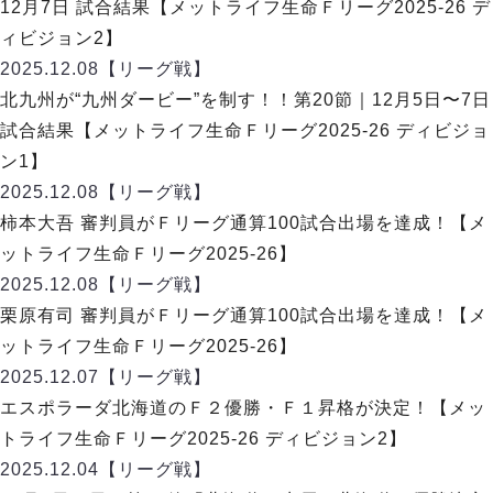
リーグ概要
ABOUT US
12月7日 試合結果【メットライフ生命Ｆリーグ2025-26 デ
個人ランキング｜第2PK
ペスカドーラ町田
ィビジョン2】
湘南ベルマーレ
メットライフ生命Ｆ２リーグ
リーグ概要
2025.12.08
【リーグ戦】
過去の記録
ARCHIVE
ボアルース長野
北九州が“九州ダービー”を制す！！第20節｜12月5日〜7日
名古屋オーシャンズ
試合日程
日本フットサルリーグについて
試合結果【メットライフ生命Ｆリーグ2025-26 ディビジョ
過去の試合記録
シュライカー大阪
プロジェクト
PROJECT
順位表
大会概要
ン1】
ボルクバレット北九州
戦績表
リーグ要項
01
2025.12.08
【リーグ戦】
ディビジョン1 試合記録
DIVISION
バサジィ大分
警告・退場・出場停止選手
クラブライセンス関連
ABeam AWARD
柿本大吾 審判員がＦリーグ通算100試合出場を達成！【メ
ディビジョン2 試合記録
個人ランキング｜ゴール
アリーナ観戦マナー&ルール
ットライフ生命Ｆリーグ2025-26】
メットライフ生命Ｆ２リーグ
Ｆリーグカップ 試合記録
個人ランキング｜シュート
2025.12.08
【リーグ戦】
個人ランキング｜シュート成功率
リーグ統計データ
栗原有司 審判員がＦリーグ通算100試合出場を達成！【メ
ヴォスクオーレ仙台
個人ランキング｜第2PK
ットライフ生命Ｆリーグ2025-26】
マルバ水戸FC
記念ゴール
2025.12.07
【リーグ戦】
リガーレヴィア葛飾
メットライフ生命Ｆリーグカップ 2026
ハットトリック
エスポラーダ北海道のＦ２優勝・Ｆ１昇格が決定！【メッ
Y．S．C．C．横浜
02
DIVISION
担当審判員
ヴィンセドール白山
トライフ生命Ｆリーグ2025-26 ディビジョン2】
試合日程・結果
アグレミーナ浜松
2025.12.04
【リーグ戦】
大会概要
選手の通算記録（Ｆ１）