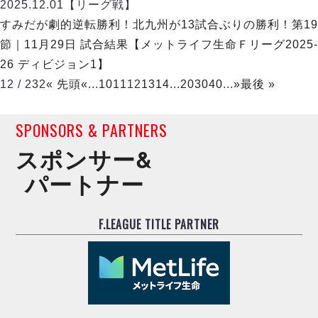
2025.12.01
【リーグ戦】
すみだが劇的逆転勝利！北九州が13試合ぶりの勝利！第19
節｜11月29日 試合結果【メットライフ生命Ｆリーグ2025-
26 ディビジョン1】
12 / 232
« 先頭
«
...
10
11
12
13
14
...
20
30
40
...
»
最後 »
SPONSORS & PARTNERS
スポンサー&
パートナー
F.LEAGUE TITLE PARTNER