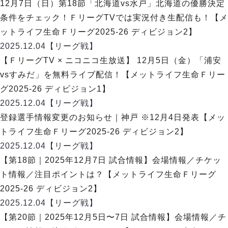
デウソン神戸
12月7日（日）第18節「北海道vs水戸」北海道の優勝決定
アリーナ情報
ポルセイド浜田
条件をチェック！ＦリーグTVでは実況付き生配信も！【メ
チケット情報
エスポラーダ北海道
ミラクルスマイル新居浜
ットライフ生命Ｆリーグ2025-26 ディビジョン2】
過去の記録
バルドラール浦安
2025.12.04
【リーグ戦】
フウガドールすみだ
【ＦリーグTV × ニコニコ生放送】 12月5日（金）「浦安
しながわシティ
vsすみだ」を無料ライブ配信！【メットライフ生命Ｆリー
立川アスレティックFC
グ2025-26 ディビジョン1】
ペスカドーラ町田
2025.12.04
【リーグ戦】
湘南ベルマーレ
登録選手情報変更のお知らせ｜神戸 ※12月4日発表【メッ
ボアルース長野
FOLLOW US!
トライフ生命Ｆリーグ2025-26 ディビジョン2】
名古屋オーシャンズ
2025.12.04
【リーグ戦】
シュライカー大阪
【第18節｜2025年12月7日 試合情報】会場情報／チケッ
ボルクバレット北九州
ト情報／注目ポイントは？【メットライフ生命Ｆリーグ
バサジィ大分
2025-26 ディビジョン2】
選手の通算記録（Ｆ２）
2025.12.04
【リーグ戦】
【第20節｜2025年12月5日〜7日 試合情報】会場情報／チ