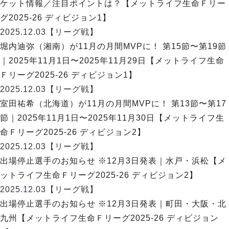
ヴォスクオーレ仙台
ケット情報／注目ポイントは？【メットライフ生命Ｆリー
マルバ水戸FC
グ2025-26 ディビジョン1】
リガーレヴィア葛飾
2025.12.03
【リーグ戦】
Y．S．C．C．横浜
堀内迪弥（湘南）が11月の月間MVPに！ 第15節〜第19節
ヴィンセドール白山
｜2025年11月1日〜2025年11月29日【メットライフ生命
アグレミーナ浜松
Ｆリーグ2025-26 ディビジョン1】
デウソン神戸
2025.12.03
【リーグ戦】
ポルセイド浜田
室田祐希（北海道）が11月の月間MVPに！ 第13節〜第17
ミラクルスマイル新居浜
節｜2025年11月1日〜2025年11月30日【メットライフ生
命Ｆリーグ2025-26 ディビジョン2】
2025.12.03
【リーグ戦】
出場停止選手のお知らせ ※12月3日発表｜水戸・浜松【メ
ットライフ生命Ｆリーグ2025-26 ディビジョン2】
2025.12.03
【リーグ戦】
出場停止選手のお知らせ ※12月3日発表｜町田・大阪・北
九州【メットライフ生命Ｆリーグ2025-26 ディビジョン