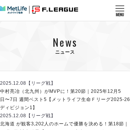
MENU
ニュースを読む
NEWS
News
すべてのニュース
試合を観る
MATCHES
リーグ戦
ニュース
リーグカップ
メットライフ生命Ｆ１リーグ
クラブを知る
CLUB
Ｆチャレンジリーグ
U-23選抜
試合日程
クラブ
メットライフ生命Ｆ１リーグ
2025.12.08
【リーグ戦】
チケットを買う
順位表
TICKET
チケット
中村亮冶（北九州）がMVPに！第20節｜2025年12月5
戦績表
メディア情報
エスポラーダ北海道
日〜7日 週間ベスト5【メットライフ生命Ｆリーグ2025-26
警告・退場・出場停止選手
フットサル日本代表
バルドラール浦安
アリーナ情報
ディビジョン1】
ARENA
個人ランキング｜ゴール
その他
フウガドールすみだ
2025.12.08
【リーグ戦】
個人ランキング｜シュート
しながわシティ
北海道 が観客3,202人のホームで優勝を決める！第18節｜
個人ランキング｜シュート成功率
立川アスレティックFC