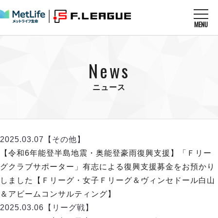
MENU
ニュースを読む
NEWS
News
すべてのニュース
試合を観る
MATCHES
リーグ戦
ニュース
リーグカップ
メットライフ生命Ｆ１リーグ
クラブを知る
CLUB
Ｆチャレンジリーグ
U-23選抜
試合日程
クラブ
メットライフ生命Ｆ１リーグ
2025.03.07
【その他】
チケットを買う
順位表
TICKET
チケット
【令和6年能登半島地震・奥能登豪雨復興支援】「Ｆリー
戦績表
メディア情報
エスポラーダ北海道
グクラブサポーター」有志による復興支援募金をお預かり
警告・退場・出場停止選手
フットサル日本代表
バルドラール浦安
アリーナ情報
しました【Ｆリーグ・女子Ｆリーグ＆ヴィンセドール白山
ARENA
個人ランキング｜ゴール
その他
フウガドールすみだ
＆アビームコンサルティング】
個人ランキング｜シュート
しながわシティ
2025.03.06
【リーグ戦】
個人ランキング｜シュート成功率
立川アスレティックFC