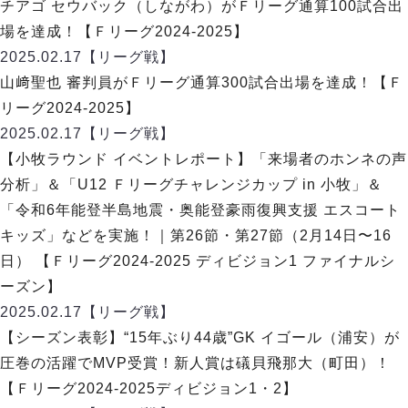
ヴォスクオーレ仙台
チアゴ セウバック（しながわ）がＦリーグ通算100試合出
マルバ水戸FC
場を達成！【Ｆリーグ2024-2025】
リガーレヴィア葛飾
2025.02.17
【リーグ戦】
Y．S．C．C．横浜
山﨑聖也 審判員がＦリーグ通算300試合出場を達成！【Ｆ
ヴィンセドール白山
リーグ2024-2025】
アグレミーナ浜松
2025.02.17
【リーグ戦】
デウソン神戸
【小牧ラウンド イベントレポート】「来場者のホンネの声
ポルセイド浜田
分析」＆「U12 Ｆリーグチャレンジカップ in 小牧」＆
ミラクルスマイル新居浜
「令和6年能登半島地震・奥能登豪雨復興支援 エスコート
キッズ」などを実施！｜第26節・第27節（2月14日〜16
日） 【Ｆリーグ2024-2025 ディビジョン1 ファイナルシ
ーズン】
2025.02.17
【リーグ戦】
【シーズン表彰】“15年ぶり44歳”GK イゴール（浦安）が
圧巻の活躍でMVP受賞！新人賞は礒貝飛那大（町田）！
【Ｆリーグ2024-2025ディビジョン1・2】