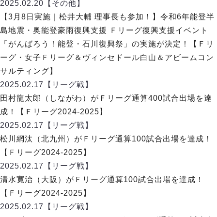
デウソン神戸
2025.02.20
【その他】
アリーナ情報
ポルセイド浜田
【3月8日実施｜松井大輔 理事長も参加！】令和6年能登半
チケット情報
エスポラーダ北海道
ミラクルスマイル新居浜
島地震・奥能登豪雨復興支援 Ｆリーグ復興支援イベント
過去の記録
バルドラール浦安
「がんばろう！能登・石川復興祭」の実施が決定！【Ｆリ
フウガドールすみだ
ーグ・女子Ｆリーグ＆ヴィンセドール白山＆アビームコン
しながわシティ
サルティング】
立川アスレティックFC
2025.02.17
【リーグ戦】
ペスカドーラ町田
田村龍太郎（しながわ）がＦリーグ通算400試合出場を達
湘南ベルマーレ
成！【Ｆリーグ2024-2025】
ボアルース長野
FOLLOW US!
2025.02.17
【リーグ戦】
名古屋オーシャンズ
松川網汰（北九州）がＦリーグ通算100試合出場を達成！
シュライカー大阪
【Ｆリーグ2024-2025】
ボルクバレット北九州
2025.02.17
【リーグ戦】
バサジィ大分
清水寛治（大阪）がＦリーグ通算100試合出場を達成！
選手の通算記録（Ｆ２）
【Ｆリーグ2024-2025】
2025.02.17
【リーグ戦】