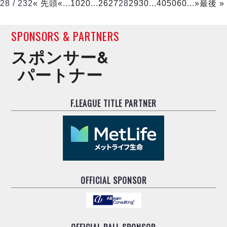
28 / 232
« 先頭
«
...
10
20
...
26
27
28
29
30
...
40
50
60
...
»
最後 »
SPONSORS & PARTNERS
スポンサー&
パートナー
F.LEAGUE TITLE PARTNER
OFFICIAL SPONSOR