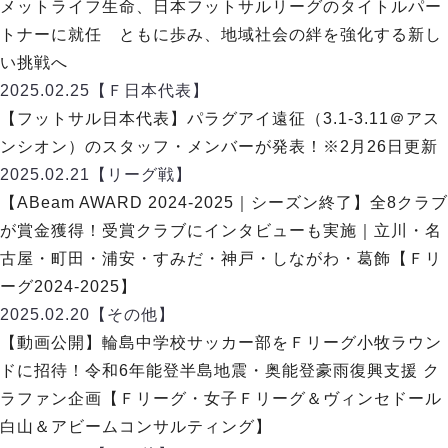
リーグ概要
ABOUT US
メットライフ生命、日本フットサルリーグのタイトルパー
個人ランキング｜第2PK
ペスカドーラ町田
トナーに就任 ともに歩み、地域社会の絆を強化する新し
湘南ベルマーレ
メットライフ生命Ｆ２リーグ
リーグ概要
い挑戦へ
過去の記録
ARCHIVE
ボアルース長野
2025.02.25
【Ｆ日本代表】
名古屋オーシャンズ
試合日程
日本フットサルリーグについて
【フットサル日本代表】パラグアイ遠征（3.1-3.11＠アス
過去の試合記録
シュライカー大阪
プロジェクト
PROJECT
順位表
大会概要
ンシオン）のスタッフ・メンバーが発表！※2月26日更新
ボルクバレット北九州
戦績表
リーグ要項
01
2025.02.21
【リーグ戦】
ディビジョン1 試合記録
DIVISION
バサジィ大分
警告・退場・出場停止選手
クラブライセンス関連
ABeam AWARD
【ABeam AWARD 2024-2025｜シーズン終了】全8クラブ
ディビジョン2 試合記録
個人ランキング｜ゴール
アリーナ観戦マナー&ルール
が賞金獲得！受賞クラブにインタビューも実施｜立川・名
メットライフ生命Ｆ２リーグ
Ｆリーグカップ 試合記録
個人ランキング｜シュート
古屋・町田・浦安・すみだ・神戸・しながわ・葛飾【Ｆリ
個人ランキング｜シュート成功率
リーグ統計データ
ーグ2024-2025】
ヴォスクオーレ仙台
個人ランキング｜第2PK
2025.02.20
【その他】
マルバ水戸FC
記念ゴール
【動画公開】輪島中学校サッカー部をＦリーグ小牧ラウン
リガーレヴィア葛飾
メットライフ生命Ｆリーグカップ 2026
ハットトリック
ドに招待！令和6年能登半島地震・奥能登豪雨復興支援 ク
Y．S．C．C．横浜
02
DIVISION
担当審判員
ヴィンセドール白山
ラファン企画【Ｆリーグ・女子Ｆリーグ＆ヴィンセドール
試合日程・結果
アグレミーナ浜松
白山＆アビームコンサルティング】
大会概要
選手の通算記録（Ｆ１）