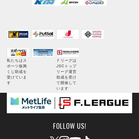
私たちはス
Ｆリーグは
ポーツ振興
JSCトップ
くじ助成を
リーグ運営
受けていま
助成を受け
す
て開催して
います
FOLLOW US!