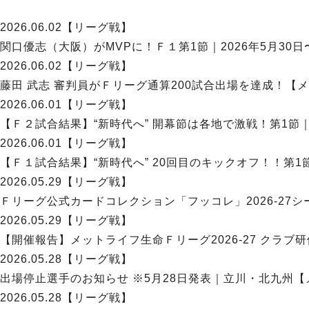
2026.06.02
【リーグ戦】
関口優志（大阪）がMVPに！Ｆ１第1節｜2026年5月30日
2026.06.02
【リーグ戦】
藤田 武志 審判員がＦリーグ通算200試合出場を達成！【メ
2026.06.01
【リーグ戦】
【Ｆ２試合結果】“新時代へ” 開幕節は各地で激戦！第1節｜5
2026.06.01
【リーグ戦】
【Ｆ１試合結果】“新時代へ” 20回目のキックオフ！！第1節
2026.05.29
【リーグ戦】
Ｆリーグ公式カードコレクション「フッコレ」2026-2
2026.05.29
【リーグ戦】
【開催報告】メットライフ生命Ｆリーグ2026-27 クラブ
2026.05.28
【リーグ戦】
出場停止選手のお知らせ ※5月28日発表｜立川・北九州【メ
2026.05.28
【リーグ戦】