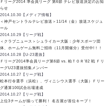
リーグ概要
ABOUT US
Ｆリーグ2014 準会員リーグ 第6節 テレビ放送決定のお知
個人ランキング｜第2PK
ペスカドーラ町田
らせ
湘南ベルマーレ
メットライフ生命Ｆ２リーグ
リーグ概要
2014.10.30
【メディア情報】
過去の記録
ARCHIVE
ボアルース長野
＜神戸セントラルテレビ放送＞11/14（金）放送スケジュ
名古屋オーシャンズ
試合日程
日本フットサルリーグについて
ール
過去の試合記録
シュライカー大阪
プロジェクト
PROJECT
順位表
大会概要
2014.10.29
【リーグ戦】
ボルクバレット北九州
戦績表
リーグ要項
01
＜クラブニュース＞シュライカー大阪：少年スポーツ団
ディビジョン1 試合記録
DIVISION
バサジィ大分
警告・退場・出場停止選手
クラブライセンス関連
ABeam AWARD
体、ホームゲーム無料ご招待（11月開催分）受付中!！！
ディビジョン2 試合記録
個人ランキング｜ゴール
アリーナ観戦マナー&ルール
2014.10.28
メットライフ生命Ｆ２リーグ
【U-23選抜】
Ｆリーグカップ 試合記録
個人ランキング｜シュート
Ｆリーグ2014準会員リーグ第6節 vs. 柏ＴＯＲ’82 戦 Ｆリ
個人ランキング｜シュート成功率
リーグ統計データ
ーグU23選抜招集メンバー
ヴォスクオーレ仙台
個人ランキング｜第2PK
2014.10.27
【リーグ戦】
マルバ水戸FC
記念ゴール
松本行令選手（浜松）、ヴィニシウス選手（大阪）Ｆリー
リガーレヴィア葛飾
メットライフ生命Ｆリーグカップ 2026
ハットトリック
グ通算100試合出場達成
Y．S．C．C．横浜
02
DIVISION
担当審判員
ヴィンセドール白山
2014.10.27
【リーグ戦】
試合日程・結果
アグレミーナ浜松
上位3チームが揃って勝利！ 名古屋が首位キープ！
大会概要
選手の通算記録（Ｆ１）