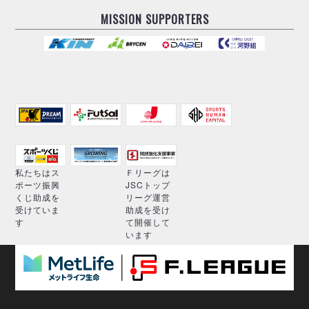
MISSION SUPPORTERS
私たちはス
Ｆリーグは
ポーツ振興
JSCトップ
くじ助成を
リーグ運営
受けていま
助成を受け
す
て開催して
います