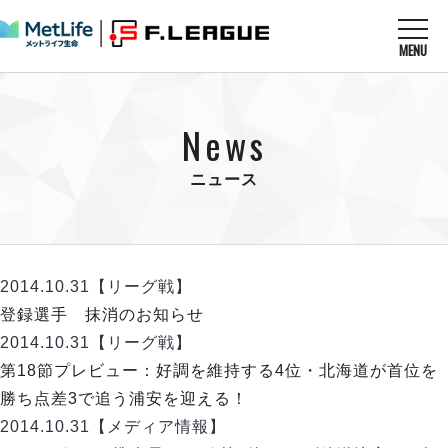
MENU
ニュースを読む
NEWS
News
すべてのニュース
試合を観る
MATCHES
リーグ戦
ニュース
リーグカップ
メットライフ生命Ｆ１リーグ
クラブを知る
CLUB
Ｆチャレンジリーグ
U-23選抜
試合日程
クラブ
メットライフ生命Ｆ１リーグ
2014.10.31
【リーグ戦】
チケットを買う
順位表
TICKET
チケット
登録選手 抹消のお知らせ
戦績表
メディア情報
エスポラーダ北海道
2014.10.31
【リーグ戦】
警告・退場・出場停止選手
フットサル日本代表
バルドラール浦安
アリーナ情報
第18節プレビュー：好調を維持する4位・北海道が首位を
ARENA
個人ランキング｜ゴール
その他
フウガドールすみだ
勝ち点差3で追う浦安を迎える！
個人ランキング｜シュート
しながわシティ
2014.10.31
【メディア情報】
個人ランキング｜シュート成功率
立川アスレティックFC