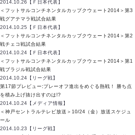
デウソン神戸
2014.10.26
【Ｆ日本代表】
アリーナ情報
ポルセイド浜田
＜フットサルコンチネンタルカップクウェート2014＞第3
チケット情報
エスポラーダ北海道
ミラクルスマイル新居浜
戦グアテマラ戦試合結果
過去の記録
バルドラール浦安
2014.10.25
【Ｆ日本代表】
フウガドールすみだ
＜フットサルコンチネンタルカップクウェート2014＞第2
しながわシティ
戦チェコ戦試合結果
立川アスレティックFC
2014.10.24
【Ｆ日本代表】
ペスカドーラ町田
＜フットサルコンチネンタルカップクウェート2014＞第1
湘南ベルマーレ
戦ブラジル戦試合結果
ボアルース長野
FOLLOW US!
2014.10.24
【リーグ戦】
名古屋オーシャンズ
第17節プレビュー:プレーオフ進出をめぐる熱戦！ 勝ち点
シュライカー大阪
を積み上げ抜け出すのは!?
ボルクバレット北九州
2014.10.24
【メディア情報】
バサジィ大分
＜神戸セントラルテレビ放送＞10/24（金）放送スケジュ
選手の通算記録（Ｆ２）
ール
2014.10.23
【リーグ戦】