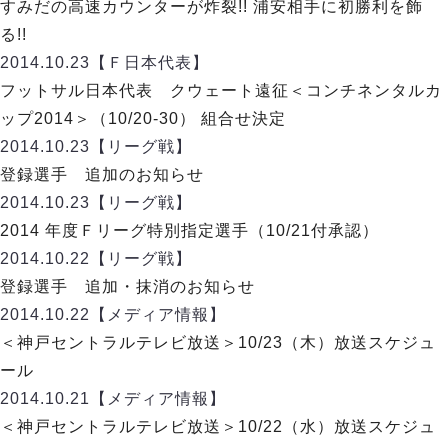
ヴォスクオーレ仙台
すみだの高速カウンターが炸裂!! 浦安相手に初勝利を飾
マルバ水戸FC
る!!
リガーレヴィア葛飾
2014.10.23
【Ｆ日本代表】
Y．S．C．C．横浜
フットサル日本代表 クウェート遠征＜コンチネンタルカ
ヴィンセドール白山
ップ2014＞（10/20-30） 組合せ決定
アグレミーナ浜松
2014.10.23
【リーグ戦】
デウソン神戸
登録選手 追加のお知らせ
ポルセイド浜田
2014.10.23
【リーグ戦】
ミラクルスマイル新居浜
2014 年度Ｆリーグ特別指定選手（10/21付承認）
2014.10.22
【リーグ戦】
登録選手 追加・抹消のお知らせ
2014.10.22
【メディア情報】
＜神戸セントラルテレビ放送＞10/23（木）放送スケジュ
ール
2014.10.21
【メディア情報】
＜神戸セントラルテレビ放送＞10/22（水）放送スケジュ