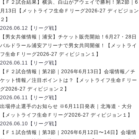
デウソン神戸
【Ｆ２試合結果】横浜、白山がアウェイで勝利！第2節｜6
アリーナ情報
ポルセイド浜田
月13日【メットライフ生命Ｆリーグ2026-27 ディビジョン
チケット情報
エスポラーダ北海道
ミラクルスマイル新居浜
２】
過去の記録
バルドラール浦安
2026.06.12
【リーグ戦】
フウガドールすみだ
【男女共催情報｜浦安】チケット販売開始！6月27・28日
しながわシティ
バルドラール浦安アリーナで男女共同開催！【メットライ
立川アスレティックFC
フ生命Ｆリーグ2026-27 ディビジョン１】
ペスカドーラ町田
2026.06.11
【リーグ戦】
湘南ベルマーレ
【Ｆ２試合情報｜第2節｜2026年6月13日】会場情報／チ
ボアルース長野
FOLLOW US!
ケット情報／注目ポイントは？【メットライフ生命Ｆリー
名古屋オーシャンズ
グ2026-27 ディビジョン２】
シュライカー大阪
2026.06.11
【リーグ戦】
ボルクバレット北九州
出場停止選手のお知らせ ※6月11日発表｜北海道・大分
バサジィ大分
【メットライフ生命Ｆリーグ2026-27 ディビジョン１】
選手の通算記録（Ｆ２）
2026.06.10
【リーグ戦】
【Ｆ１試合情報｜第3節｜2026年6月12日〜14日】会場情