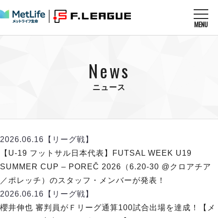
MENU
ニュースを読む
NEWS
News
すべてのニュース
試合を観る
MATCHES
リーグ戦
ニュース
リーグカップ
メットライフ生命Ｆ１リーグ
クラブを知る
CLUB
Ｆチャレンジリーグ
U-23選抜
試合日程
クラブ
メットライフ生命Ｆ１リーグ
2026.06.16
【リーグ戦】
チケットを買う
順位表
TICKET
チケット
【U-19 フットサル日本代表】FUTSAL WEEK U19
戦績表
メディア情報
エスポラーダ北海道
SUMMER CUP – POREČ 2026（6.20-30 @クロアチア
警告・退場・出場停止選手
フットサル日本代表
バルドラール浦安
アリーナ情報
／ポレッチ）のスタッフ・メンバーが発表！
ARENA
個人ランキング｜ゴール
その他
フウガドールすみだ
2026.06.16
【リーグ戦】
個人ランキング｜シュート
しながわシティ
櫻井伸也 審判員がＦリーグ通算100試合出場を達成！【メ
個人ランキング｜シュート成功率
立川アスレティックFC