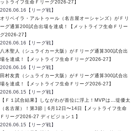
リーグ概要
ABOUT US
ットライフ生命Ｆリーグ2026-27】
個人ランキング｜第2PK
ペスカドーラ町田
2026.06.16
【リーグ戦】
湘南ベルマーレ
メットライフ生命Ｆ２リーグ
リーグ概要
オリベイラ・アルトゥール（名古屋オーシャンズ）がＦリ
過去の記録
ARCHIVE
ボアルース長野
ーグ通算200試合出場を達成！【メットライフ生命Ｆリー
名古屋オーシャンズ
試合日程
日本フットサルリーグについて
グ2026-27】
過去の試合記録
シュライカー大阪
プロジェクト
PROJECT
順位表
大会概要
2026.06.16
【リーグ戦】
ボルクバレット北九州
戦績表
リーグ要項
01
八木聖人（シュライカー大阪）がＦリーグ通算300試合出
ディビジョン1 試合記録
DIVISION
バサジィ大分
警告・退場・出場停止選手
クラブライセンス関連
ABeam AWARD
場を達成！【メットライフ生命Ｆリーグ2026-27】
ディビジョン2 試合記録
個人ランキング｜ゴール
アリーナ観戦マナー&ルール
2026.06.16
メットライフ生命Ｆ２リーグ
【リーグ戦】
Ｆリーグカップ 試合記録
個人ランキング｜シュート
田村友貴（シュライカー大阪）がＦリーグ通算300試合出
個人ランキング｜シュート成功率
リーグ統計データ
場を達成！【メットライフ生命Ｆリーグ2026-27】
ヴォスクオーレ仙台
個人ランキング｜第2PK
2026.06.15
【リーグ戦】
マルバ水戸FC
記念ゴール
【Ｆ１試合結果】しながわが首位に浮上！MVPは…堤優太
リガーレヴィア葛飾
メットライフ生命Ｆリーグカップ 2026
ハットトリック
（名古屋）！第3節｜6月12日〜14日【メットライフ生命
Y．S．C．C．横浜
02
DIVISION
担当審判員
ヴィンセドール白山
Ｆリーグ2026-27 ディビジョン１】
試合日程・結果
アグレミーナ浜松
2026.06.15
【リーグ戦】
大会概要
選手の通算記録（Ｆ１）