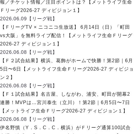
ヴォスクオーレ仙台
報／チケット情報／注目ポイントは？【メットライフ生命
マルバ水戸FC
Ｆリーグ2026-27 ディビジョン１】
リガーレヴィア葛飾
2026.06.09
【リーグ戦】
Y．S．C．C．横浜
【ＦリーグTV × ニコニコ生放送】 6月14日（日）「町田
ヴィンセドール白山
vs大阪」を無料ライブ配信！【メットライフ生命Ｆリーグ
アグレミーナ浜松
2026-27 ディビジョン１】
デウソン神戸
2026.06.08
【リーグ戦】
ポルセイド浜田
【Ｆ２試合結果】横浜、葛飾がホームで快勝！第2節｜6月
ミラクルスマイル新居浜
5日〜6日【メットライフ生命Ｆリーグ2026-27 ディビジョ
ン２】
2026.06.08
【リーグ戦】
【Ｆ１試合結果】名古屋、しながわ、浦安、町田が開幕2
連勝！MVPは…宮川泰生（立川）！第2節｜6月5日〜7日
【メットライフ生命Ｆリーグ2026-27 ディビジョン１】
2026.06.08
【リーグ戦】
伊名野慎（Y．S．C．C．横浜）がＦリーグ通算100試合