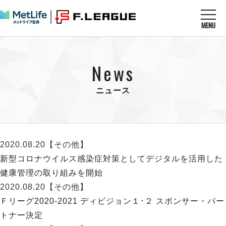
MENU
ニュースを読む
NEWS
News
すべてのニュース
試合を観る
MATCHES
リーグ戦
ニュース
リーグカップ
メットライフ生命Ｆ１リーグ
クラブを知る
CLUB
Ｆチャレンジリーグ
U-23選抜
試合日程
クラブ
メットライフ生命Ｆ１リーグ
2020.08.20
【その他】
チケットを買う
順位表
TICKET
チケット
新型コロナウイルス感染症対策としてデジタルを活用した
戦績表
メディア情報
エスポラーダ北海道
健康管理の取り組みを開始
警告・退場・出場停止選手
フットサル日本代表
バルドラール浦安
アリーナ情報
2020.08.20
【その他】
ARENA
個人ランキング｜ゴール
その他
フウガドールすみだ
Ｆリーグ2020-2021 ディビジョン１･２ スポンサー・パー
個人ランキング｜シュート
しながわシティ
トナー決定
個人ランキング｜シュート成功率
立川アスレティックFC