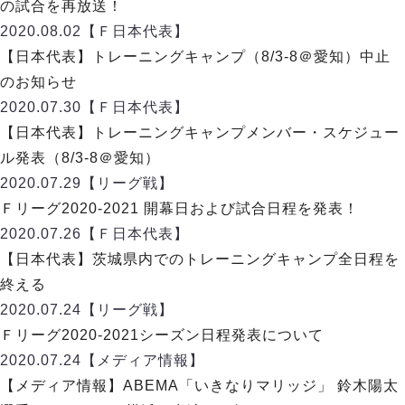
デウソン神戸
の試合を再放送！
アリーナ情報
ポルセイド浜田
2020.08.02
【Ｆ日本代表】
チケット情報
エスポラーダ北海道
ミラクルスマイル新居浜
【日本代表】トレーニングキャンプ（8/3-8＠愛知）中止
過去の記録
バルドラール浦安
のお知らせ
フウガドールすみだ
2020.07.30
【Ｆ日本代表】
しながわシティ
【日本代表】トレーニングキャンプメンバー・スケジュー
立川アスレティックFC
ル発表（8/3-8＠愛知）
ペスカドーラ町田
2020.07.29
【リーグ戦】
湘南ベルマーレ
Ｆリーグ2020-2021 開幕日および試合日程を発表！
ボアルース長野
FOLLOW US!
2020.07.26
【Ｆ日本代表】
名古屋オーシャンズ
【日本代表】茨城県内でのトレーニングキャンプ全日程を
シュライカー大阪
終える
ボルクバレット北九州
2020.07.24
【リーグ戦】
バサジィ大分
Ｆリーグ2020-2021シーズン日程発表について
選手の通算記録（Ｆ２）
2020.07.24
【メディア情報】
【メディア情報】ABEMA「いきなりマリッジ」 鈴木陽太