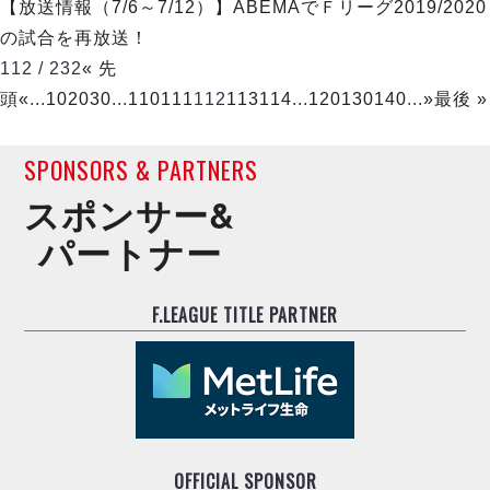
【放送情報（7/6～7/12）】ABEMAでＦリーグ2019/2020
の試合を再放送！
112 / 232
« 先
頭
«
...
10
20
30
...
110
111
112
113
114
...
120
130
140
...
»
最後 »
SPONSORS & PARTNERS
スポンサー&
パートナー
F.LEAGUE TITLE PARTNER
OFFICIAL SPONSOR