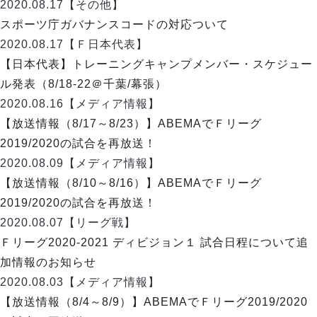
リーグ概要
ABOUT US
2020.08.17
【その他】
個人ランキング｜第2PK
ペスカドーラ町田
スポーツ庁ガバナンスコードの対応ついて
湘南ベルマーレ
メットライフ生命Ｆ２リーグ
リーグ概要
2020.08.17
【Ｆ日本代表】
過去の記録
ARCHIVE
ボアルース長野
【日本代表】トレーニングキャンプメンバー・スケジュー
名古屋オーシャンズ
試合日程
日本フットサルリーグについて
ル発表（8/18-22＠千葉/幕張）
過去の試合記録
シュライカー大阪
プロジェクト
PROJECT
順位表
大会概要
2020.08.16
【メディア情報】
ボルクバレット北九州
戦績表
リーグ要項
01
【放送情報（8/17～8/23）】ABEMAでＦリーグ
ディビジョン1 試合記録
DIVISION
バサジィ大分
警告・退場・出場停止選手
クラブライセンス関連
ABeam AWARD
2019/2020の試合を再放送！
ディビジョン2 試合記録
個人ランキング｜ゴール
アリーナ観戦マナー&ルール
2020.08.09
メットライフ生命Ｆ２リーグ
【メディア情報】
Ｆリーグカップ 試合記録
個人ランキング｜シュート
【放送情報（8/10～8/16）】ABEMAでＦリーグ
個人ランキング｜シュート成功率
リーグ統計データ
2019/2020の試合を再放送！
ヴォスクオーレ仙台
個人ランキング｜第2PK
2020.08.07
【リーグ戦】
マルバ水戸FC
記念ゴール
Ｆリーグ2020-2021 ディビジョン１ 試合日程について追
リガーレヴィア葛飾
メットライフ生命Ｆリーグカップ 2026
ハットトリック
加情報のお知らせ
Y．S．C．C．横浜
02
DIVISION
担当審判員
ヴィンセドール白山
2020.08.03
【メディア情報】
試合日程・結果
アグレミーナ浜松
【放送情報（8/4～8/9）】ABEMAでＦリーグ2019/2020
大会概要
選手の通算記録（Ｆ１）