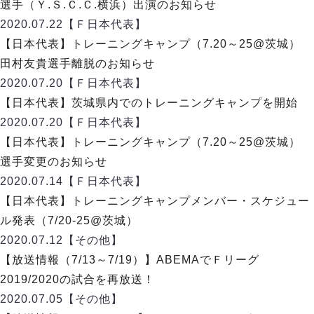
ヴォスクオーレ仙台
選手（Ｙ.Ｓ.Ｃ.Ｃ.横浜）出演のお知らせ
マルバ水戸FC
2020.07.22
【Ｆ日本代表】
リガーレヴィア葛飾
【日本代表】トレーニングキャンプ（7.20～25@茨城）
Y．S．C．C．横浜
田村友貴選手離脱のお知らせ
ヴィンセドール白山
2020.07.20
【Ｆ日本代表】
アグレミーナ浜松
【日本代表】茨城県内でのトレーニングキャンプを開始
デウソン神戸
2020.07.20
【Ｆ日本代表】
ポルセイド浜田
【日本代表】トレーニングキャンプ（7.20～25@茨城）
ミラクルスマイル新居浜
選手変更のお知らせ
2020.07.14
【Ｆ日本代表】
【日本代表】トレーニングキャンプメンバー・スケジュー
ル発表（7/20-25@茨城）
2020.07.12
【その他】
【放送情報（7/13～7/19）】ABEMAでＦリーグ
2019/2020の試合を再放送！
2020.07.05
【その他】