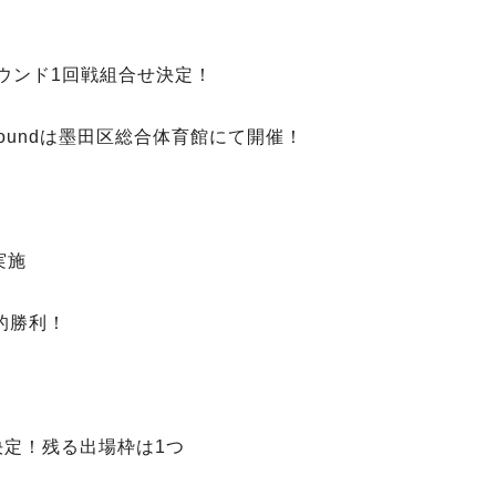
ウンド1回戦組合せ決定！
2nd Roundは墨田区総合体育館にて開催！
実施
的勝利！
決定！残る出場枠は1つ