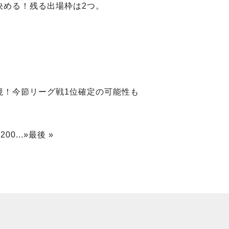
決める！残る出場枠は2つ。
境！今節リーグ戦1位確定の可能性も
0
200
...
»
最後 »