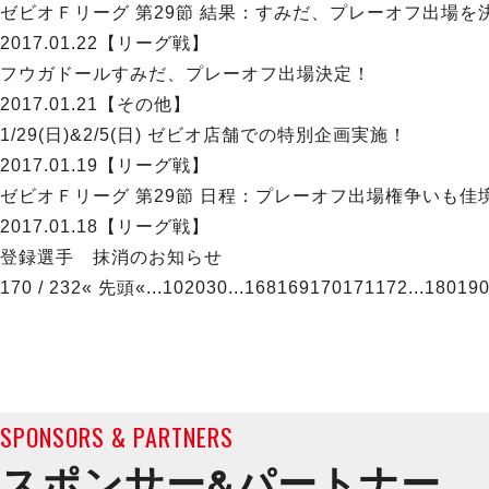
ゼビオＦリーグ 第29節 結果：すみだ、プレーオフ出場を
2017.01.22
【リーグ戦】
フウガドールすみだ、プレーオフ出場決定！
2017.01.21
【その他】
1/29(日)&2/5(日) ゼビオ店舗での特別企画実施！
2017.01.19
【リーグ戦】
ゼビオＦリーグ 第29節 日程：プレーオフ出場権争いも佳
2017.01.18
【リーグ戦】
登録選手 抹消のお知らせ
170 / 232
« 先頭
«
...
10
20
30
...
168
169
170
171
172
...
180
19
SPONSORS & PARTNERS
スポンサー&
パートナー