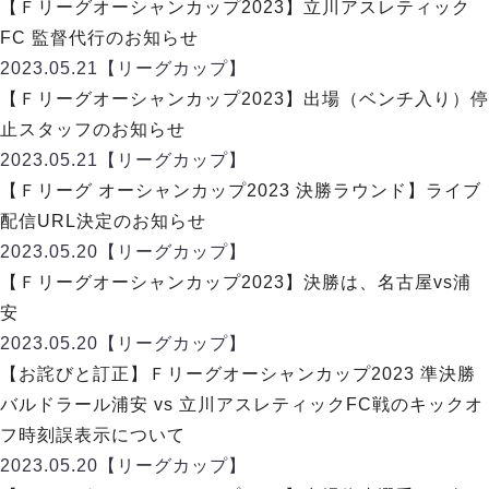
リーグ概要
ABOUT US
【Ｆリーグオーシャンカップ2023】立川アスレティック
個人ランキング｜第2PK
ペスカドーラ町田
FC 監督代行のお知らせ
湘南ベルマーレ
メットライフ生命Ｆ２リーグ
リーグ概要
2023.05.21
【リーグカップ】
過去の記録
ARCHIVE
ボアルース長野
【Ｆリーグオーシャンカップ2023】出場（ベンチ入り）停
名古屋オーシャンズ
試合日程
日本フットサルリーグについて
止スタッフのお知らせ
過去の試合記録
シュライカー大阪
プロジェクト
PROJECT
順位表
大会概要
2023.05.21
【リーグカップ】
ボルクバレット北九州
戦績表
リーグ要項
01
【Ｆリーグ オーシャンカップ2023 決勝ラウンド】ライブ
ディビジョン1 試合記録
DIVISION
バサジィ大分
警告・退場・出場停止選手
クラブライセンス関連
ABeam AWARD
配信URL決定のお知らせ
ディビジョン2 試合記録
個人ランキング｜ゴール
アリーナ観戦マナー&ルール
2023.05.20
メットライフ生命Ｆ２リーグ
【リーグカップ】
Ｆリーグカップ 試合記録
個人ランキング｜シュート
【Ｆリーグオーシャンカップ2023】決勝は、名古屋vs浦
個人ランキング｜シュート成功率
リーグ統計データ
安
ヴォスクオーレ仙台
個人ランキング｜第2PK
2023.05.20
【リーグカップ】
マルバ水戸FC
記念ゴール
【お詫びと訂正】Ｆリーグオーシャンカップ2023 準決勝
リガーレヴィア葛飾
メットライフ生命Ｆリーグカップ 2026
ハットトリック
バルドラール浦安 vs 立川アスレティックFC戦のキックオ
Y．S．C．C．横浜
02
DIVISION
担当審判員
ヴィンセドール白山
フ時刻誤表示について
試合日程・結果
アグレミーナ浜松
2023.05.20
【リーグカップ】
大会概要
選手の通算記録（Ｆ１）