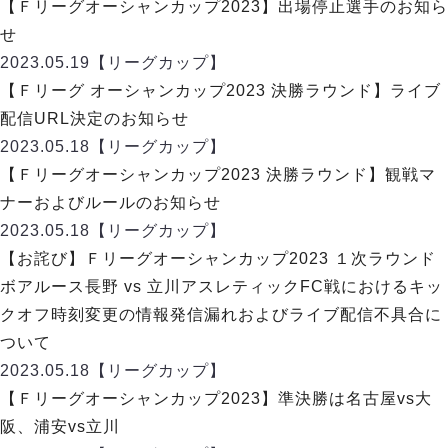
デウソン神戸
【Ｆリーグオーシャンカップ2023】出場停止選手のお知ら
アリーナ情報
ポルセイド浜田
せ
チケット情報
エスポラーダ北海道
ミラクルスマイル新居浜
2023.05.19
【リーグカップ】
過去の記録
バルドラール浦安
【Ｆリーグ オーシャンカップ2023 決勝ラウンド】ライブ
フウガドールすみだ
配信URL決定のお知らせ
しながわシティ
2023.05.18
【リーグカップ】
立川アスレティックFC
【Ｆリーグオーシャンカップ2023 決勝ラウンド】観戦マ
ペスカドーラ町田
ナーおよびルールのお知らせ
湘南ベルマーレ
2023.05.18
【リーグカップ】
ボアルース長野
FOLLOW US!
【お詫び】Ｆリーグオーシャンカップ2023 １次ラウンド
名古屋オーシャンズ
ボアルース長野 vs 立川アスレティックFC戦におけるキッ
シュライカー大阪
クオフ時刻変更の情報発信漏れおよびライブ配信不具合に
ボルクバレット北九州
ついて
バサジィ大分
2023.05.18
【リーグカップ】
選手の通算記録（Ｆ２）
【Ｆリーグオーシャンカップ2023】準決勝は名古屋vs大
阪、浦安vs立川