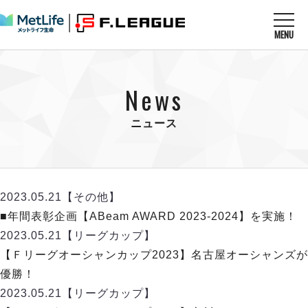
MENU
ニュースを読む
NEWS
News
すべてのニュース
試合を観る
MATCHES
リーグ戦
ニュース
リーグカップ
メットライフ生命Ｆ１リーグ
クラブを知る
CLUB
Ｆチャレンジリーグ
U-23選抜
試合日程
クラブ
メットライフ生命Ｆ１リーグ
2023.05.21
【その他】
チケットを買う
順位表
TICKET
チケット
■年間表彰企画【ABeam AWARD 2023-2024】を実施！
戦績表
メディア情報
エスポラーダ北海道
2023.05.21
【リーグカップ】
警告・退場・出場停止選手
フットサル日本代表
バルドラール浦安
アリーナ情報
【Ｆリーグオーシャンカップ2023】名古屋オーシャンズが
ARENA
個人ランキング｜ゴール
その他
フウガドールすみだ
優勝！
個人ランキング｜シュート
しながわシティ
2023.05.21
【リーグカップ】
個人ランキング｜シュート成功率
立川アスレティックFC