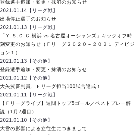
デウソン神戸
登録選手追加・変更・抹消のお知らせ
アリーナ情報
ポルセイド浜田
2021.01.14
【リーグ戦】
チケット情報
エスポラーダ北海道
ミラクルスマイル新居浜
出場停止選手のお知らせ
過去の記録
バルドラール浦安
2021.01.13
【リーグ戦】
フウガドールすみだ
「Ｙ.Ｓ.Ｃ.Ｃ.横浜 vs 名古屋オーシャンズ」キックオフ時
しながわシティ
刻変更のお知らせ（Ｆリーグ２０２０－２０２１ ディビジ
立川アスレティックFC
ョン１）
ペスカドーラ町田
2021.01.13
【その他】
湘南ベルマーレ
登録選手追加・変更・抹消のお知らせ
ボアルース長野
FOLLOW US!
2021.01.12
【その他】
名古屋オーシャンズ
大矢翼審判員、Ｆリーグ担当100試合達成！
シュライカー大阪
2021.01.11
【リーグ戦】
ボルクバレット北九州
【Ｆリーグライブ】週間トップ5ゴール／ベストプレー解
バサジィ大分
説（1月2週目）
選手の通算記録（Ｆ２）
2021.01.10
【その他】
大雪の影響による立往生につきまして