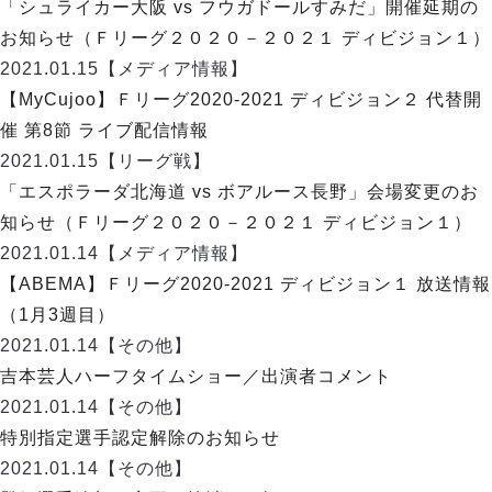
リーグ概要
ABOUT US
「シュライカー大阪 vs フウガドールすみだ」開催延期の
個人ランキング｜第2PK
ペスカドーラ町田
お知らせ（Ｆリーグ２０２０－２０２１ ディビジョン１）
湘南ベルマーレ
メットライフ生命Ｆ２リーグ
リーグ概要
2021.01.15
【メディア情報】
過去の記録
ARCHIVE
ボアルース長野
【MyCujoo】Ｆリーグ2020-2021 ディビジョン２ 代替開
名古屋オーシャンズ
試合日程
日本フットサルリーグについて
催 第8節 ライブ配信情報
過去の試合記録
シュライカー大阪
プロジェクト
PROJECT
順位表
大会概要
2021.01.15
【リーグ戦】
ボルクバレット北九州
戦績表
リーグ要項
01
「エスポラーダ北海道 vs ボアルース長野」会場変更のお
ディビジョン1 試合記録
DIVISION
バサジィ大分
警告・退場・出場停止選手
クラブライセンス関連
ABeam AWARD
知らせ（Ｆリーグ２０２０－２０２１ ディビジョン１）
ディビジョン2 試合記録
個人ランキング｜ゴール
アリーナ観戦マナー&ルール
2021.01.14
メットライフ生命Ｆ２リーグ
【メディア情報】
Ｆリーグカップ 試合記録
個人ランキング｜シュート
【ABEMA】Ｆリーグ2020-2021 ディビジョン１ 放送情報
個人ランキング｜シュート成功率
リーグ統計データ
（1月3週目）
ヴォスクオーレ仙台
個人ランキング｜第2PK
2021.01.14
【その他】
マルバ水戸FC
記念ゴール
吉本芸人ハーフタイムショー／出演者コメント
リガーレヴィア葛飾
メットライフ生命Ｆリーグカップ 2026
ハットトリック
2021.01.14
Y．S．C．C．横浜
【その他】
02
DIVISION
担当審判員
ヴィンセドール白山
特別指定選手認定解除のお知らせ
試合日程・結果
アグレミーナ浜松
2021.01.14
【その他】
大会概要
選手の通算記録（Ｆ１）