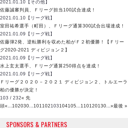
ヴォスクオーレ仙台
2021.01.10
【その他】
マルバ水戸FC
佐藤誠審判員、Ｆリーグ担当100試合達成！
リガーレヴィア葛飾
2021.01.10
【リーグ戦】
Y．S．C．C．横浜
室田祐希選手（町田）、Ｆリーグ通算300試合出場達成！
ヴィンセドール白山
2021.01.09
【リーグ戦】
アグレミーナ浜松
佐藤弾2発、逆転勝利を収めた柏がＦ２初優勝！【Ｆリー
デウソン神戸
グ2020-2021 ディビジョン２】
ポルセイド浜田
2021.01.09
【リーグ戦】
ミラクルスマイル新居浜
水上玄太選手、Ｆリーグ通算250得点を達成！
2021.01.09
【リーグ戦】
Ｆリーグ２０２０－２０２１ ディビジョン２、トルエーラ
柏の優勝が決定！
103 / 232
« 先
頭
«
...
10
20
30
...
101
102
103
104
105
...
110
120
130
...
»
最後 »
SPONSORS & PARTNERS