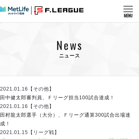
MENU
ニュースを読む
NEWS
News
すべてのニュース
試合を観る
MATCHES
リーグ戦
ニュース
リーグカップ
メットライフ生命Ｆ１リーグ
クラブを知る
CLUB
Ｆチャレンジリーグ
U-23選抜
試合日程
クラブ
メットライフ生命Ｆ１リーグ
2021.01.16
【その他】
チケットを買う
順位表
TICKET
チケット
田中健太郎審判員、Ｆリーグ担当100試合達成！
戦績表
メディア情報
エスポラーダ北海道
2021.01.16
【その他】
警告・退場・出場停止選手
フットサル日本代表
バルドラール浦安
アリーナ情報
田村龍太郎選手（大分）、Ｆリーグ通算300試合出場達
ARENA
個人ランキング｜ゴール
その他
フウガドールすみだ
成！
個人ランキング｜シュート
しながわシティ
2021.01.15
【リーグ戦】
個人ランキング｜シュート成功率
立川アスレティックFC