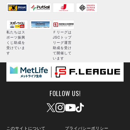
私たちはス
Ｆリーグは
ポーツ振興
JSCトップ
くじ助成を
リーグ運営
受けていま
助成を受け
す
て開催して
います
FOLLOW US!
このサイトについて
プライバシーポリシー