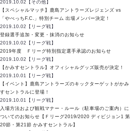
デウソン神戸
2019.10.02
【その他】
アリーナ情報
ポルセイド浜田
【スペシャルマッチ】鹿島アントラーズレジェンズ vs
チケット情報
エスポラーダ北海道
ミラクルスマイル新居浜
「やべっちF.C.」特別チーム 出場メンバー決定！
過去の記録
バルドラール浦安
2019.10.02
【リーグ戦】
フウガドールすみだ
登録選手追加・変更・抹消のお知らせ
しながわシティ
2019.10.02
【リーグ戦】
立川アスレティックFC
2019年度 Ｆリーグ特別指定選手承認のお知らせ
ペスカドーラ町田
2019.10.02
【リーグ戦】
湘南ベルマーレ
【かみすセントラル】オフィシャルグッズ販売が決定！
ボアルース長野
FOLLOW US!
2019.10.01
【リーグ戦】
名古屋オーシャンズ
【イベント】鹿島アントラーズのキックターゲットがかみ
シュライカー大阪
すセントラルに登場！
ボルクバレット北九州
2019.10.01
【リーグ戦】
バサジィ大分
入場方法および観戦マナー・ルール（駐車場のご案内）に
選手の通算記録（Ｆ２）
ついてのお知らせ【Ｆリーグ2019/2020 ディビジョン1 第
20節・第21節 かみすセントラル】