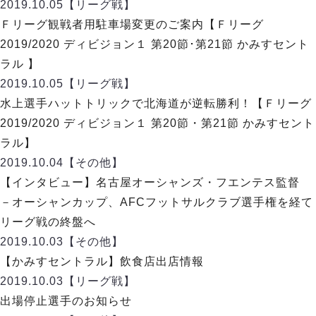
リーグ概要
ABOUT US
2019.10.05
【リーグ戦】
個人ランキング｜第2PK
ペスカドーラ町田
Ｆリーグ観戦者用駐車場変更のご案内【Ｆリーグ
湘南ベルマーレ
メットライフ生命Ｆ２リーグ
リーグ概要
2019/2020 ディビジョン１ 第20節･第21節 かみすセント
過去の記録
ARCHIVE
ボアルース長野
ラル 】
名古屋オーシャンズ
試合日程
日本フットサルリーグについて
2019.10.05
【リーグ戦】
過去の試合記録
シュライカー大阪
プロジェクト
PROJECT
順位表
大会概要
水上選手ハットトリックで北海道が逆転勝利！【Ｆリーグ
ボルクバレット北九州
戦績表
リーグ要項
01
2019/2020 ディビジョン１ 第20節・第21節 かみすセント
ディビジョン1 試合記録
DIVISION
バサジィ大分
警告・退場・出場停止選手
クラブライセンス関連
ABeam AWARD
ラル】
ディビジョン2 試合記録
個人ランキング｜ゴール
アリーナ観戦マナー&ルール
2019.10.04
メットライフ生命Ｆ２リーグ
【その他】
Ｆリーグカップ 試合記録
個人ランキング｜シュート
【インタビュー】名古屋オーシャンズ・フエンテス監督
個人ランキング｜シュート成功率
リーグ統計データ
－オーシャンカップ、AFCフットサルクラブ選手権を経て
ヴォスクオーレ仙台
個人ランキング｜第2PK
リーグ戦の終盤へ
マルバ水戸FC
記念ゴール
2019.10.03
【その他】
リガーレヴィア葛飾
メットライフ生命Ｆリーグカップ 2026
ハットトリック
【かみすセントラル】飲食店出店情報
Y．S．C．C．横浜
02
DIVISION
担当審判員
ヴィンセドール白山
2019.10.03
【リーグ戦】
試合日程・結果
アグレミーナ浜松
出場停止選手のお知らせ
大会概要
選手の通算記録（Ｆ１）