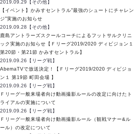
ヴォスクオーレ仙台
2019.09.29
【その他】
マルバ水戸FC
【イベント】かみすセントラル”最強のシュートにチャレン
リガーレヴィア葛飾
ジ”実施のお知らせ
Y．S．C．C．横浜
2019.09.28
【その他】
ヴィンセドール白山
鹿島アントラーズスクールコーチによるフットサルクリニ
アグレミーナ浜松
ック実施のお知らせ【Ｆリーグ2019/2020 ディビジョン１
デウソン神戸
第20節・第21節 かみすセントラル】
ポルセイド浜田
2019.09.26
【リーグ戦】
ミラクルスマイル新居浜
AbemaTVで放送決定！【Ｆリーグ2019/2020 ディビジョ
ン１ 第19節 町田会場 】
2019.09.26
【リーグ戦】
Ｆリーグ一般来場者向け動画撮影ルールの改定に向けたト
ライアルの実施について
2019.09.26
【リーグ戦】
Ｆリーグ一般来場者向け動画撮影ルール（観戦マナー&ル
ール）の改定について