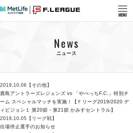
MENU
ニュースを読む
NEWS
News
すべてのニュース
試合を観る
MATCHES
リーグ戦
ニュース
リーグカップ
メットライフ生命Ｆ１リーグ
クラブを知る
CLUB
Ｆチャレンジリーグ
U-23選抜
試合日程
クラブ
メットライフ生命Ｆ１リーグ
2019.10.06
【その他】
チケットを買う
順位表
TICKET
チケット
鹿島アントラーズレジェンズ vs 「やべっちF.C.」特別チ
戦績表
メディア情報
エスポラーダ北海道
ーム スペシャルマッチを実施！【Ｆリーグ2019/2020 デ
警告・退場・出場停止選手
フットサル日本代表
バルドラール浦安
アリーナ情報
ィビジョン１ 第20節・第21節 かみすセントラル】
ARENA
個人ランキング｜ゴール
その他
フウガドールすみだ
2019.10.05
【リーグ戦】
個人ランキング｜シュート
しながわシティ
出場停止選手のお知らせ
個人ランキング｜シュート成功率
立川アスレティックFC