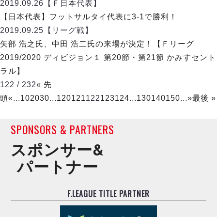
2019.09.26
【Ｆ日本代表】
【日本代表】フットサルタイ代表に3-1で勝利！
2019.09.25
【リーグ戦】
矢部 浩之氏、中田 浩二氏の来場が決定！【Ｆリーグ
2019/2020 ディビジョン１ 第20節・第21節 かみすセント
ラル】
122 / 232
« 先
頭
«
...
10
20
30
...
120
121
122
123
124
...
130
140
150
...
»
最後 »
SPONSORS & PARTNERS
スポンサー&
パートナー
F.LEAGUE TITLE PARTNER