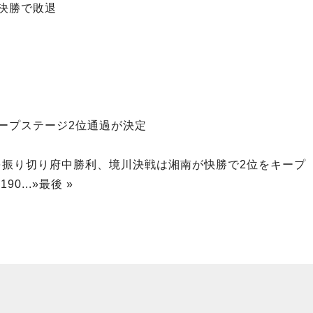
決勝で敗退
ープステージ2位通過が決定
道の追撃を振り切り府中勝利、境川決戦は湘南が快勝で2位をキープ
0
190
...
»
最後 »