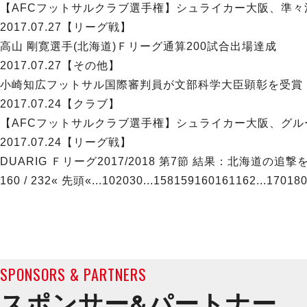
【AFCフットサルクラブ選手権】シュライカー大阪、準々
2017.07.27
【リーグ戦】
高山 剛寛選手(北海道)Ｆリーグ通算200試合出場達成
2017.07.27
【その他】
小崎知広フットサル国際審判員が文部科学大臣顕彰を受賞
2017.07.24
【クラブ】
【AFCフットサルクラブ選手権】シュライカー大阪、グル
2017.07.24
【リーグ戦】
DUARIG Ｆリーグ2017/2018 第7節 結果：北海
160 / 232
« 先頭
«
...
10
20
30
...
158
159
160
161
162
...
170
18
SPONSORS & PARTNERS
スポンサー&
パートナー