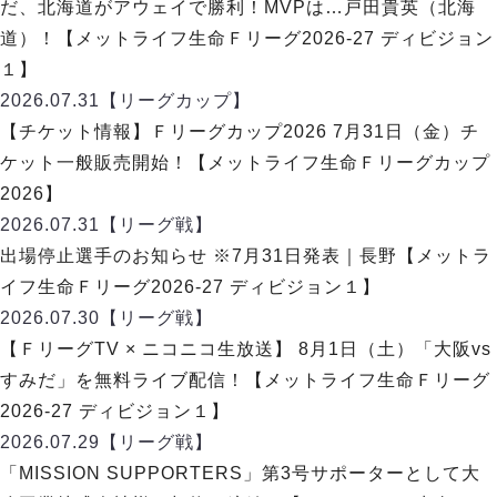
ヴォスクオーレ仙台
だ、北海道がアウェイで勝利！MVPは…戸田貴英（北海
マルバ水戸FC
道）！【メットライフ生命Ｆリーグ2026-27 ディビジョン
リガーレヴィア葛飾
１】
Y．S．C．C．横浜
2026.07.31
【リーグカップ】
ヴィンセドール白山
【チケット情報】Ｆリーグカップ2026 7月31日（金）チ
アグレミーナ浜松
ケット一般販売開始！【メットライフ生命Ｆリーグカップ
デウソン神戸
2026】
ポルセイド浜田
2026.07.31
【リーグ戦】
ミラクルスマイル新居浜
出場停止選手のお知らせ ※7月31日発表｜長野【メットラ
イフ生命Ｆリーグ2026-27 ディビジョン１】
2026.07.30
【リーグ戦】
【ＦリーグTV × ニコニコ生放送】 8月1日（土）「大阪vs
すみだ」を無料ライブ配信！【メットライフ生命Ｆリーグ
2026-27 ディビジョン１】
2026.07.29
【リーグ戦】
「MISSION SUPPORTERS」第3号サポーターとして大