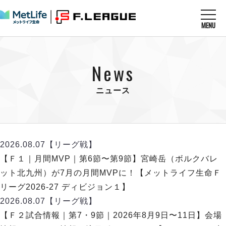
MENU
ニュースを読む
NEWS
News
すべてのニュース
試合を観る
MATCHES
リーグ戦
ニュース
リーグカップ
メットライフ生命Ｆ１リーグ
クラブを知る
CLUB
Ｆチャレンジリーグ
U-23選抜
試合日程
クラブ
メットライフ生命Ｆ１リーグ
2026.08.07
【リーグ戦】
チケットを買う
順位表
TICKET
チケット
【Ｆ１｜月間MVP｜第6節〜第9節】宮崎岳（ボルクバレ
戦績表
メディア情報
エスポラーダ北海道
ット北九州）が7月の月間MVPに！【メットライフ生命Ｆ
警告・退場・出場停止選手
フットサル日本代表
バルドラール浦安
アリーナ情報
リーグ2026-27 ディビジョン１】
ARENA
個人ランキング｜ゴール
その他
フウガドールすみだ
2026.08.07
【リーグ戦】
個人ランキング｜シュート
しながわシティ
【Ｆ２試合情報｜第7・9節｜2026年8月9日〜11日】会場
個人ランキング｜シュート成功率
立川アスレティックFC