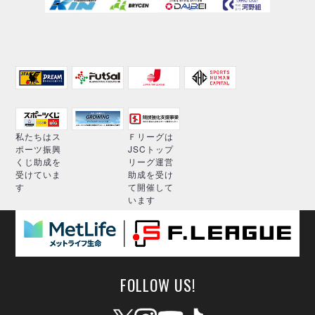
私たちはス
Ｆリーグは
ポーツ振興
JSCトップ
くじ助成を
リーグ運営
受けていま
助成を受け
す
て開催して
います
FOLLOW US!