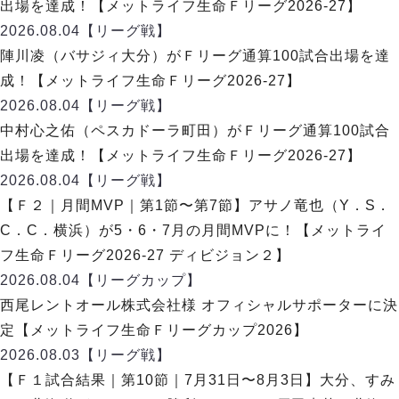
デウソン神戸
出場を達成！【メットライフ生命Ｆリーグ2026-27】
アリーナ情報
ポルセイド浜田
2026.08.04
【リーグ戦】
チケット情報
エスポラーダ北海道
ミラクルスマイル新居浜
陣川凌（バサジィ大分）がＦリーグ通算100試合出場を達
過去の記録
バルドラール浦安
成！【メットライフ生命Ｆリーグ2026-27】
フウガドールすみだ
2026.08.04
【リーグ戦】
しながわシティ
中村心之佑（ペスカドーラ町田）がＦリーグ通算100試合
立川アスレティックFC
出場を達成！【メットライフ生命Ｆリーグ2026-27】
ペスカドーラ町田
2026.08.04
【リーグ戦】
湘南ベルマーレ
【Ｆ２｜月間MVP｜第1節〜第7節】アサノ竜也（Y．S．
ボアルース長野
FOLLOW US!
C．C．横浜）が5・6・7月の月間MVPに！【メットライ
名古屋オーシャンズ
フ生命Ｆリーグ2026-27 ディビジョン２】
シュライカー大阪
2026.08.04
【リーグカップ】
ボルクバレット北九州
西尾レントオール株式会社様 オフィシャルサポーターに決
バサジィ大分
定【メットライフ生命Ｆリーグカップ2026】
選手の通算記録（Ｆ２）
2026.08.03
【リーグ戦】
【Ｆ１試合結果｜第10節｜7月31日〜8月3日】大分、すみ