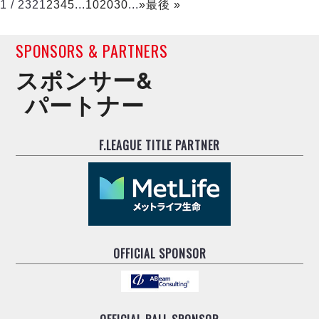
1 / 232
1
2
3
4
5
...
10
20
30
...
»
最後 »
SPONSORS & PARTNERS
スポンサー&
パートナー
F.LEAGUE TITLE PARTNER
OFFICIAL SPONSOR