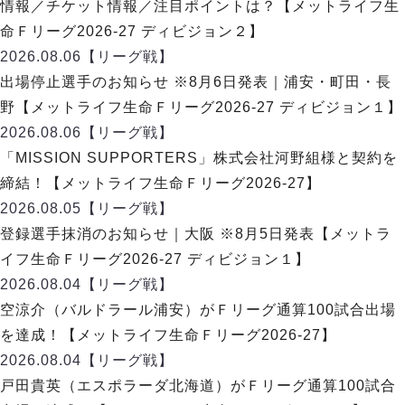
リーグ概要
ABOUT US
情報／チケット情報／注目ポイントは？【メットライフ生
個人ランキング｜第2PK
ペスカドーラ町田
命Ｆリーグ2026-27 ディビジョン２】
湘南ベルマーレ
メットライフ生命Ｆ２リーグ
リーグ概要
2026.08.06
【リーグ戦】
過去の記録
ARCHIVE
ボアルース長野
出場停止選手のお知らせ ※8月6日発表｜浦安・町田・長
名古屋オーシャンズ
試合日程
日本フットサルリーグについて
野【メットライフ生命Ｆリーグ2026-27 ディビジョン１】
過去の試合記録
シュライカー大阪
プロジェクト
PROJECT
順位表
大会概要
2026.08.06
【リーグ戦】
ボルクバレット北九州
戦績表
リーグ要項
01
「MISSION SUPPORTERS」株式会社河野組様と契約を
ディビジョン1 試合記録
DIVISION
バサジィ大分
警告・退場・出場停止選手
クラブライセンス関連
ABeam AWARD
締結！【メットライフ生命Ｆリーグ2026-27】
ディビジョン2 試合記録
個人ランキング｜ゴール
アリーナ観戦マナー&ルール
2026.08.05
メットライフ生命Ｆ２リーグ
【リーグ戦】
Ｆリーグカップ 試合記録
個人ランキング｜シュート
登録選手抹消のお知らせ｜大阪 ※8月5日発表【メットラ
個人ランキング｜シュート成功率
リーグ統計データ
イフ生命Ｆリーグ2026-27 ディビジョン１】
ヴォスクオーレ仙台
個人ランキング｜第2PK
2026.08.04
【リーグ戦】
マルバ水戸FC
記念ゴール
空涼介（バルドラール浦安）がＦリーグ通算100試合出場
リガーレヴィア葛飾
メットライフ生命Ｆリーグカップ 2026
ハットトリック
を達成！【メットライフ生命Ｆリーグ2026-27】
Y．S．C．C．横浜
02
DIVISION
担当審判員
ヴィンセドール白山
2026.08.04
【リーグ戦】
試合日程・結果
アグレミーナ浜松
戸田貴英（エスポラーダ北海道）がＦリーグ通算100試合
大会概要
選手の通算記録（Ｆ１）