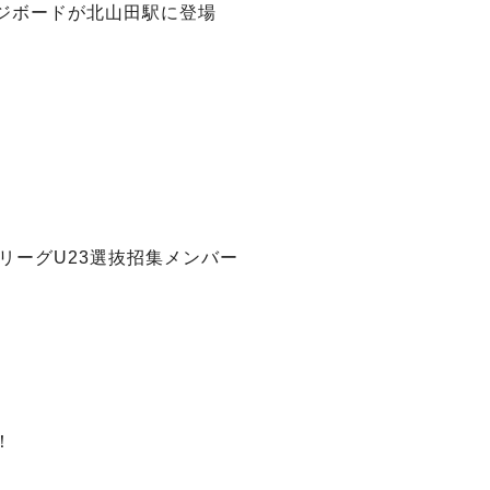
ジボードが北山田駅に登場
ＦリーグU23選抜招集メンバー
！