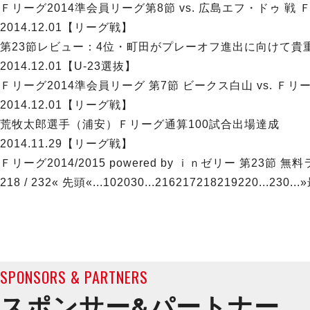
Ｆリーグ2014準会員リーグ第8節 vs. 広島エフ・ドゥ 戦
2014.12.01
【リーグ戦】
第23節レビュー：4位・町田がプレーオフ進出に向けて貴
2014.12.01
【U-23選抜】
Ｆリーグ2014準会員リーグ 第7節 ビークス白山 vs. Ｆリ
2014.12.01
【リーグ戦】
荒牧太郎選手（浦安）Ｆリーグ通算100試合出場達成
2014.11.29
【リーグ戦】
Ｆリーグ2014/2015 powered by ｉｎゼリー 第23節
218 / 232
« 先頭
«
...
10
20
30
...
216
217
218
219
220
...
230
...
»
SPONSORS & PARTNERS
スポンサー&
パートナー