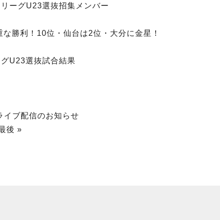
 ＦリーグU23選抜招集メンバー
重な勝利！10位・仙台は2位・大分に金星！
ーグU23選抜試合結果
 無料ライブ配信のお知らせ
最後 »