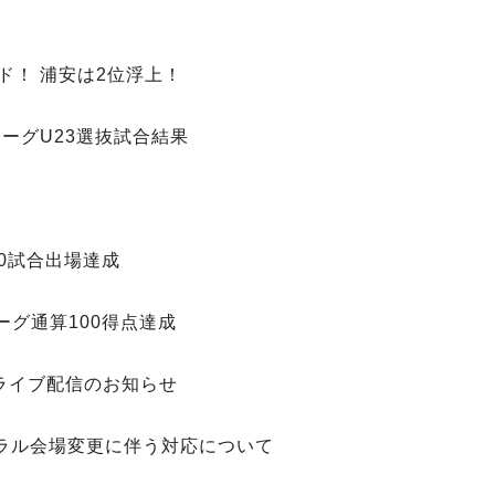
ド！ 浦安は2位浮上！
ＦリーグU23選抜試合結果
0試合出場達成
グ通算100得点達成
 無料ライブ配信のお知らせ
トラル会場変更に伴う対応について