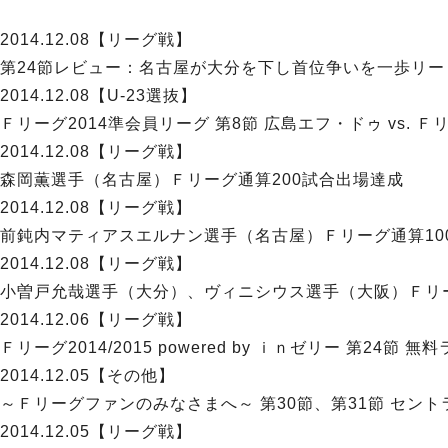
2014.12.08
【リーグ戦】
第24節レビュー：名古屋が大分を下し首位争いを一歩リー
2014.12.08
【U-23選抜】
Ｆリーグ2014準会員リーグ 第8節 広島エフ・ドゥ vs. 
2014.12.08
【リーグ戦】
森岡薫選手（名古屋）Ｆリーグ通算200試合出場達成
2014.12.08
【リーグ戦】
前鈍内マティアスエルナン選手（名古屋）Ｆリーグ通算10
2014.12.08
【リーグ戦】
小曽戸允哉選手（大分）、ヴィニシウス選手（大阪）Ｆリー
2014.12.06
【リーグ戦】
Ｆリーグ2014/2015 powered by ｉｎゼリー 第24節
2014.12.05
【その他】
～Ｆリーグファンのみなさまへ～ 第30節、第31節 セン
2014.12.05
【リーグ戦】