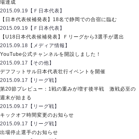
リーグ概要
ABOUT US
場達成
個人ランキング｜第2PK
ペスカドーラ町田
2015.09.19
【Ｆ日本代表】
湘南ベルマーレ
メットライフ生命Ｆ２リーグ
リーグ概要
【日本代表候補発表】18名で静岡での合宿に臨む
過去の記録
ARCHIVE
ボアルース長野
2015.09.19
【Ｆ日本代表】
名古屋オーシャンズ
試合日程
日本フットサルリーグについて
【U18日本代表候補発表】Ｆリーグから3選手が選出
過去の試合記録
シュライカー大阪
プロジェクト
PROJECT
順位表
大会概要
2015.09.18
【メディア情報】
ボルクバレット北九州
戦績表
リーグ要項
01
YouTube公式チャンネルを開設しました！
ディビジョン1 試合記録
DIVISION
バサジィ大分
警告・退場・出場停止選手
クラブライセンス関連
ABeam AWARD
2015.09.17
【その他】
ディビジョン2 試合記録
個人ランキング｜ゴール
アリーナ観戦マナー&ルール
デフフットサル日本代表壮行イベントを開催
メットライフ生命Ｆ２リーグ
Ｆリーグカップ 試合記録
個人ランキング｜シュート
2015.09.17
【リーグ戦】
個人ランキング｜シュート成功率
リーグ統計データ
第20節プレビュー：1戦の重みが増す後半戦 激戦必至の
ヴォスクオーレ仙台
個人ランキング｜第2PK
週末が始まる
マルバ水戸FC
記念ゴール
2015.09.17
【リーグ戦】
リガーレヴィア葛飾
メットライフ生命Ｆリーグカップ 2026
ハットトリック
キックオフ時間変更のお知らせ
Y．S．C．C．横浜
02
DIVISION
担当審判員
ヴィンセドール白山
2015.09.17
【リーグ戦】
試合日程・結果
アグレミーナ浜松
出場停止選手のお知らせ
大会概要
選手の通算記録（Ｆ１）