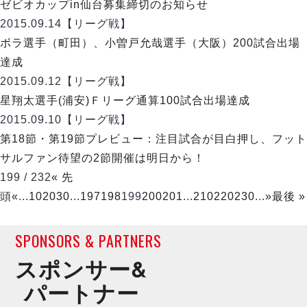
ヴォスクオーレ仙台
ゼビオカップin仙台募集締切のお知らせ
マルバ水戸FC
2015.09.14
【リーグ戦】
リガーレヴィア葛飾
ボラ選手（町田）、小曽戸允哉選手（大阪）200試合出場
Y．S．C．C．横浜
達成
ヴィンセドール白山
2015.09.12
【リーグ戦】
アグレミーナ浜松
星翔太選手(浦安)Ｆリーグ通算100試合出場達成
デウソン神戸
2015.09.10
【リーグ戦】
ポルセイド浜田
第18節・第19節プレビュー：注目試合が目白押し、フット
ミラクルスマイル新居浜
サルファン待望の2節開催は明日から！
199 / 232
« 先
頭
«
...
10
20
30
...
197
198
199
200
201
...
210
220
230
...
»
最後 »
SPONSORS & PARTNERS
スポンサー&
パートナー