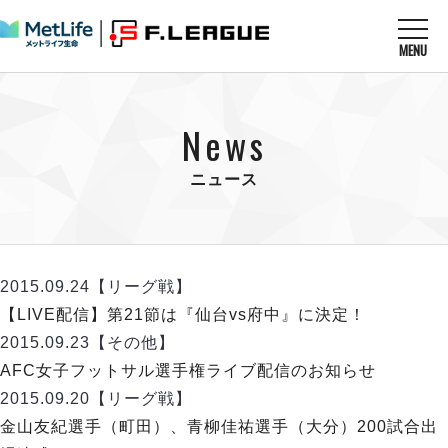
MENU
ニュースを読む
NEWS
News
すべてのニュース
試合を観る
MATCHES
リーグ戦
ニュース
リーグカップ
メットライフ生命Ｆ１リーグ
クラブを知る
CLUB
Ｆチャレンジリーグ
U-23選抜
試合日程
クラブ
メットライフ生命Ｆ１リーグ
2015.09.24
【リーグ戦】
チケットを買う
順位表
TICKET
チケット
【LIVE配信】第21節は『仙台vs府中』に決定！
戦績表
メディア情報
エスポラーダ北海道
2015.09.23
【その他】
警告・退場・出場停止選手
フットサル日本代表
バルドラール浦安
アリーナ情報
AFC女子フットサル選手権ライブ配信のお知らせ
ARENA
個人ランキング｜ゴール
その他
フウガドールすみだ
2015.09.20
【リーグ戦】
個人ランキング｜シュート
しながわシティ
金山友紀選手（町田）、青柳佳祐選手（大分）200試合出
個人ランキング｜シュート成功率
立川アスレティックFC