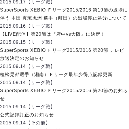
デウソン神戸
2015.09.17
【リーグ戦】
アリーナ情報
ポルセイド浜田
SuperSports XEBIO Ｆリーグ2015/2016 第19節の退場に
チケット情報
エスポラーダ北海道
ミラクルスマイル新居浜
伴う 本田 真琉虎洲 選手（町田）の出場停止処分について
過去の記録
バルドラール浦安
2015.09.16
【リーグ戦】
フウガドールすみだ
【LIVE配信】第20節は『府中vs大阪』に決定！
しながわシティ
2015.09.15
【リーグ戦】
立川アスレティックFC
SuperSports XEBIO Ｆリーグ2015/2016 第20節 テレビ
ペスカドーラ町田
放送決定のお知らせ
湘南ベルマーレ
2015.09.14
【リーグ戦】
ボアルース長野
FOLLOW US!
植松晃都選手（湘南）Ｆリーグ最年少得点記録更新
名古屋オーシャンズ
2015.09.14
【リーグ戦】
シュライカー大阪
SuperSports XEBIO Ｆリーグ2015/2016 第20節のお知ら
ボルクバレット北九州
せ
バサジィ大分
2015.09.14
【リーグ戦】
選手の通算記録（Ｆ２）
公式記録訂正のお知らせ
2015.09.14
【その他】