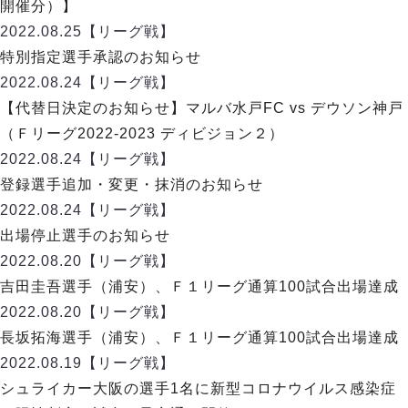
デウソン神戸
開催分）】
アリーナ情報
ポルセイド浜田
2022.08.25
【リーグ戦】
チケット情報
エスポラーダ北海道
ミラクルスマイル新居浜
特別指定選手承認のお知らせ
過去の記録
バルドラール浦安
2022.08.24
【リーグ戦】
フウガドールすみだ
【代替日決定のお知らせ】マルバ水戸FC vs デウソン神戸
しながわシティ
（Ｆリーグ2022-2023 ディビジョン２）
立川アスレティックFC
2022.08.24
【リーグ戦】
ペスカドーラ町田
登録選手追加・変更・抹消のお知らせ
湘南ベルマーレ
2022.08.24
【リーグ戦】
ボアルース長野
FOLLOW US!
出場停止選手のお知らせ
名古屋オーシャンズ
2022.08.20
【リーグ戦】
シュライカー大阪
吉田圭吾選手（浦安）、Ｆ１リーグ通算100試合出場達成
ボルクバレット北九州
2022.08.20
【リーグ戦】
バサジィ大分
長坂拓海選手（浦安）、Ｆ１リーグ通算100試合出場達成
選手の通算記録（Ｆ２）
2022.08.19
【リーグ戦】
シュライカー大阪の選手1名に新型コロナウイルス感染症