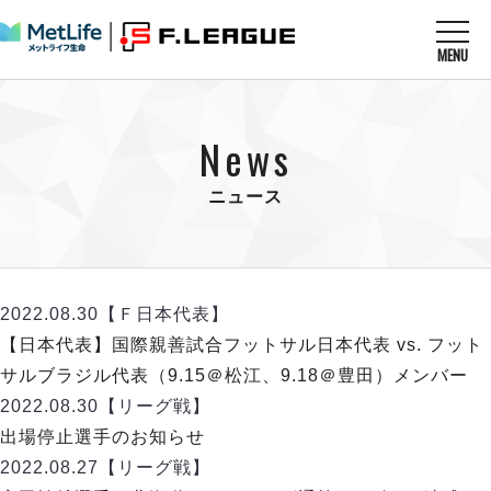
MENU
ニュースを読む
NEWS
News
すべてのニュース
試合を観る
MATCHES
リーグ戦
ニュース
リーグカップ
メットライフ生命Ｆ１リーグ
クラブを知る
CLUB
Ｆチャレンジリーグ
U-23選抜
試合日程
クラブ
メットライフ生命Ｆ１リーグ
2022.08.30
【Ｆ日本代表】
チケットを買う
順位表
TICKET
チケット
【日本代表】国際親善試合フットサル日本代表 vs. フット
戦績表
メディア情報
エスポラーダ北海道
サルブラジル代表（9.15＠松江、9.18＠豊田）メンバー
警告・退場・出場停止選手
フットサル日本代表
バルドラール浦安
アリーナ情報
2022.08.30
【リーグ戦】
ARENA
個人ランキング｜ゴール
その他
フウガドールすみだ
出場停止選手のお知らせ
個人ランキング｜シュート
しながわシティ
2022.08.27
【リーグ戦】
個人ランキング｜シュート成功率
立川アスレティックFC