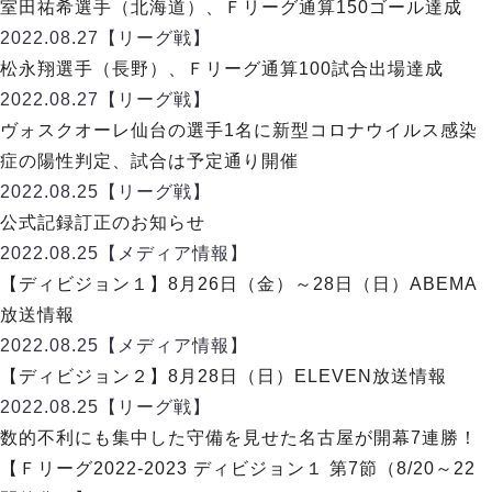
リーグ概要
ABOUT US
室田祐希選手（北海道）、Ｆリーグ通算150ゴール達成
個人ランキング｜第2PK
ペスカドーラ町田
2022.08.27
【リーグ戦】
湘南ベルマーレ
メットライフ生命Ｆ２リーグ
リーグ概要
松永翔選手（長野）、Ｆリーグ通算100試合出場達成
過去の記録
ARCHIVE
ボアルース長野
2022.08.27
【リーグ戦】
名古屋オーシャンズ
試合日程
日本フットサルリーグについて
ヴォスクオーレ仙台の選手1名に新型コロナウイルス感染
過去の試合記録
シュライカー大阪
プロジェクト
PROJECT
順位表
大会概要
症の陽性判定、試合は予定通り開催
ボルクバレット北九州
戦績表
リーグ要項
01
2022.08.25
【リーグ戦】
ディビジョン1 試合記録
DIVISION
バサジィ大分
警告・退場・出場停止選手
クラブライセンス関連
ABeam AWARD
公式記録訂正のお知らせ
ディビジョン2 試合記録
個人ランキング｜ゴール
アリーナ観戦マナー&ルール
2022.08.25
メットライフ生命Ｆ２リーグ
【メディア情報】
Ｆリーグカップ 試合記録
個人ランキング｜シュート
【ディビジョン１】8月26日（金）～28日（日）ABEMA
個人ランキング｜シュート成功率
リーグ統計データ
放送情報
ヴォスクオーレ仙台
個人ランキング｜第2PK
2022.08.25
【メディア情報】
マルバ水戸FC
記念ゴール
【ディビジョン２】8月28日（日）ELEVEN放送情報
リガーレヴィア葛飾
メットライフ生命Ｆリーグカップ 2026
ハットトリック
2022.08.25
Y．S．C．C．横浜
【リーグ戦】
02
DIVISION
担当審判員
ヴィンセドール白山
数的不利にも集中した守備を見せた名古屋が開幕7連勝！
試合日程・結果
アグレミーナ浜松
【Ｆリーグ2022-2023 ディビジョン１ 第7節（8/20～22
大会概要
選手の通算記録（Ｆ１）