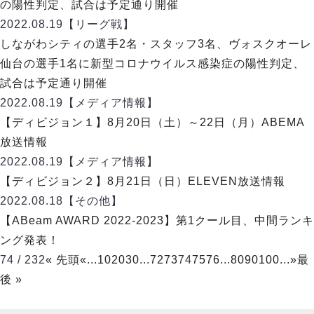
ヴォスクオーレ仙台
の陽性判定、試合は予定通り開催
マルバ水戸FC
2022.08.19
【リーグ戦】
リガーレヴィア葛飾
しながわシティの選手2名・スタッフ3名、ヴォスクオーレ
Y．S．C．C．横浜
仙台の選手1名に新型コロナウイルス感染症の陽性判定、
ヴィンセドール白山
試合は予定通り開催
アグレミーナ浜松
2022.08.19
【メディア情報】
デウソン神戸
【ディビジョン１】8月20日（土）～22日（月）ABEMA
ポルセイド浜田
放送情報
ミラクルスマイル新居浜
2022.08.19
【メディア情報】
【ディビジョン２】8月21日（日）ELEVEN放送情報
2022.08.18
【その他】
【ABeam AWARD 2022-2023】第1クール目、中間ランキ
ング発表！
74 / 232
« 先頭
«
...
10
20
30
...
72
73
74
75
76
...
80
90
100
...
»
最
後 »