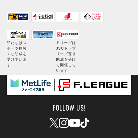
私たちはス
Ｆリーグは
ポーツ振興
JSCトップ
くじ助成を
リーグ運営
受けていま
助成を受け
す
て開催して
います
FOLLOW US!