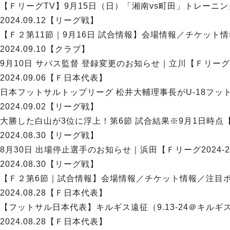
【ＦリーグTV】9月15日（日）「湘南vs町田」トレーニング
2024.09.12
【リーグ戦】
【Ｆ２第11節｜9月16日 試合情報】会場情報／チケット情報
2024.09.10
【クラブ】
9月10日 サバス監督 登録変更のお知らせ｜立川【Ｆリーグ20
2024.09.06
【Ｆ日本代表】
日本フットサルトップリーグ 松井大輔理事長がU-18フッ
2024.09.02
【リーグ戦】
大勝した白山が3位に浮上！第6節 試合結果※9月1日時点【Ｆ
2024.08.30
【リーグ戦】
8月30日 出場停止選手のお知らせ｜浜田【Ｆリーグ2024-2
2024.08.30
【リーグ戦】
【Ｆ２第6節｜試合情報】会場情報／チケット情報／注目ポイン
2024.08.28
【Ｆ日本代表】
【フットサル日本代表】キルギス遠征（9.13-24＠キル
2024.08.28
【Ｆ日本代表】