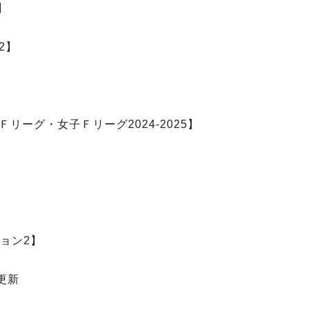
】
2】
ーグ・女子Ｆリーグ2024-2025】
ジョン2】
更新