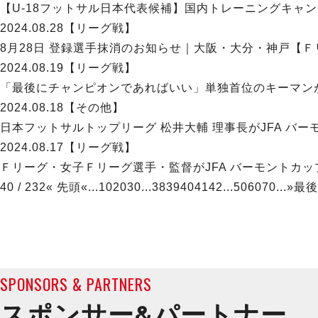
【U-18フットサル日本代表候補】国内トレーニングキャン
2024.08.28
【リーグ戦】
8月28日 登録選手抹消のお知らせ｜大阪・大分・神戸【Ｆリー
2024.08.19
【リーグ戦】
「最後にチャンピオンであればいい」単独首位のキーマンが
2024.08.18
【その他】
日本フットサルトップリーグ 松井大輔 理事長がJFA バーモ
2024.08.17
【リーグ戦】
Ｆリーグ・女子Ｆリーグ選手・監督がJFA バーモントカップ
40 / 232
« 先頭
«
...
10
20
30
...
38
39
40
41
42
...
50
60
70
...
»
最後
SPONSORS & PARTNERS
スポンサー&
パートナー