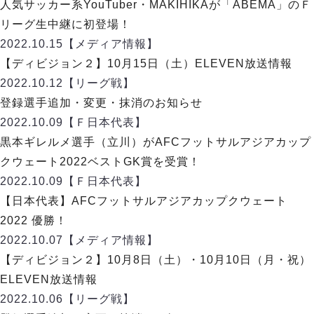
デウソン神戸
人気サッカー系YouTuber・MAKIHIKAが「ABEMA」のＦ
アリーナ情報
ポルセイド浜田
リーグ生中継に初登場！
チケット情報
エスポラーダ北海道
ミラクルスマイル新居浜
2022.10.15
【メディア情報】
過去の記録
バルドラール浦安
【ディビジョン２】10月15日（土）ELEVEN放送情報
フウガドールすみだ
2022.10.12
【リーグ戦】
しながわシティ
登録選手追加・変更・抹消のお知らせ
立川アスレティックFC
2022.10.09
【Ｆ日本代表】
ペスカドーラ町田
黒本ギレルメ選手（立川）がAFCフットサルアジアカップ
湘南ベルマーレ
クウェート2022ベストGK賞を受賞！
ボアルース長野
FOLLOW US!
2022.10.09
【Ｆ日本代表】
名古屋オーシャンズ
【日本代表】AFCフットサルアジアカップクウェート
シュライカー大阪
2022 優勝！
ボルクバレット北九州
2022.10.07
【メディア情報】
バサジィ大分
【ディビジョン２】10月8日（土）・10月10日（月・祝）
選手の通算記録（Ｆ２）
ELEVEN放送情報
2022.10.06
【リーグ戦】