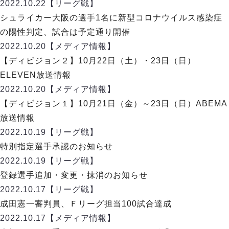
リーグ概要
ABOUT US
2022.10.22
【リーグ戦】
個人ランキング｜第2PK
ペスカドーラ町田
シュライカー大阪の選手1名に新型コロナウイルス感染症
湘南ベルマーレ
メットライフ生命Ｆ２リーグ
リーグ概要
の陽性判定、試合は予定通り開催
過去の記録
ARCHIVE
ボアルース長野
2022.10.20
【メディア情報】
名古屋オーシャンズ
試合日程
日本フットサルリーグについて
【ディビジョン２】10月22日（土）・23日（日）
過去の試合記録
シュライカー大阪
プロジェクト
PROJECT
順位表
大会概要
ELEVEN放送情報
ボルクバレット北九州
戦績表
リーグ要項
01
2022.10.20
【メディア情報】
ディビジョン1 試合記録
DIVISION
バサジィ大分
警告・退場・出場停止選手
クラブライセンス関連
ABeam AWARD
【ディビジョン１】10月21日（金）～23日（日）ABEMA
ディビジョン2 試合記録
個人ランキング｜ゴール
アリーナ観戦マナー&ルール
放送情報
メットライフ生命Ｆ２リーグ
Ｆリーグカップ 試合記録
個人ランキング｜シュート
2022.10.19
【リーグ戦】
個人ランキング｜シュート成功率
リーグ統計データ
特別指定選手承認のお知らせ
ヴォスクオーレ仙台
個人ランキング｜第2PK
2022.10.19
【リーグ戦】
マルバ水戸FC
記念ゴール
登録選手追加・変更・抹消のお知らせ
リガーレヴィア葛飾
メットライフ生命Ｆリーグカップ 2026
ハットトリック
2022.10.17
Y．S．C．C．横浜
【リーグ戦】
02
DIVISION
担当審判員
ヴィンセドール白山
成田憲一審判員、Ｆリーグ担当100試合達成
試合日程・結果
アグレミーナ浜松
2022.10.17
【メディア情報】
大会概要
選手の通算記録（Ｆ１）