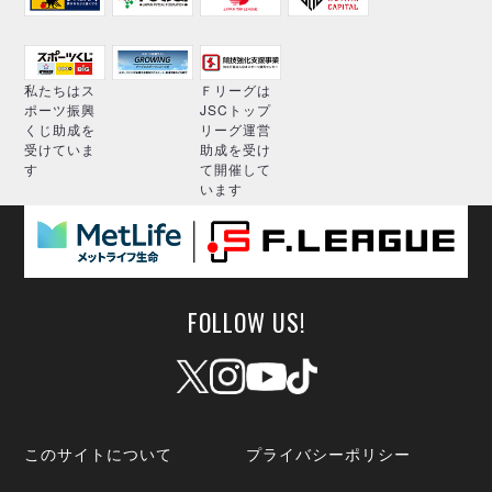
私たちはス
Ｆリーグは
ポーツ振興
JSCトップ
くじ助成を
リーグ運営
受けていま
助成を受け
す
て開催して
います
FOLLOW US!
このサイトについて
プライバシーポリシー