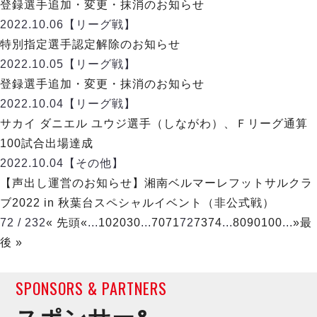
ヴォスクオーレ仙台
登録選手追加・変更・抹消のお知らせ
マルバ水戸FC
2022.10.06
【リーグ戦】
リガーレヴィア葛飾
特別指定選手認定解除のお知らせ
Y．S．C．C．横浜
2022.10.05
【リーグ戦】
ヴィンセドール白山
登録選手追加・変更・抹消のお知らせ
アグレミーナ浜松
2022.10.04
【リーグ戦】
デウソン神戸
サカイ ダニエル ユウジ選手（しながわ）、Ｆリーグ通算
ポルセイド浜田
100試合出場達成
ミラクルスマイル新居浜
2022.10.04
【その他】
【声出し運営のお知らせ】湘南ベルマーレフットサルクラ
ブ2022 in 秋葉台スペシャルイベント（非公式戦）
72 / 232
« 先頭
«
...
10
20
30
...
70
71
72
73
74
...
80
90
100
...
»
最
後 »
SPONSORS & PARTNERS