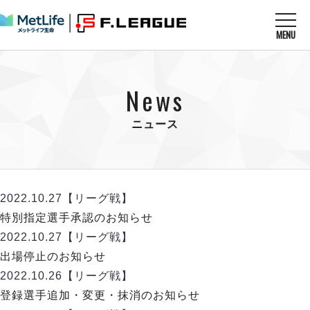
MENU
ニュースを読む
NEWS
News
すべてのニュース
試合を観る
MATCHES
リーグ戦
ニュース
リーグカップ
メットライフ生命Ｆ１リーグ
クラブを知る
CLUB
Ｆチャレンジリーグ
U-23選抜
試合日程
クラブ
メットライフ生命Ｆ１リーグ
2022.10.27
【リーグ戦】
チケットを買う
順位表
TICKET
チケット
特別指定選手承認のお知らせ
戦績表
メディア情報
エスポラーダ北海道
2022.10.27
【リーグ戦】
警告・退場・出場停止選手
フットサル日本代表
バルドラール浦安
アリーナ情報
出場停止のお知らせ
ARENA
個人ランキング｜ゴール
その他
フウガドールすみだ
2022.10.26
【リーグ戦】
個人ランキング｜シュート
しながわシティ
登録選手追加・変更・抹消のお知らせ
個人ランキング｜シュート成功率
立川アスレティックFC