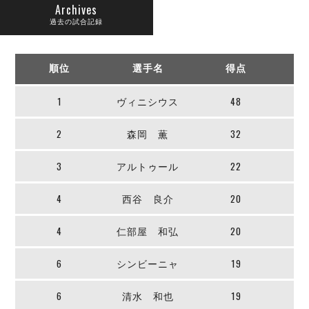
リーグ概要
ABOUT US
個人ランキング｜第2PK
Archives
ペスカドーラ町田
過去の試合記録
湘南ベルマーレ
メットライフ生命Ｆ２リーグ
リーグ概要
過去の記録
ARCHIVE
ボアルース長野
順位
選手名
得点
名古屋オーシャンズ
試合日程
日本フットサルリーグについて
過去の試合記録
シュライカー大阪
プロジェクト
PROJECT
順位表
大会概要
1
ヴィニシウス
48
ボルクバレット北九州
戦績表
リーグ要項
01
ディビジョン1 試合記録
DIVISION
バサジィ大分
2
森岡 薫
32
警告・退場・出場停止選手
クラブライセンス関連
ABeam AWARD
ディビジョン2 試合記録
個人ランキング｜ゴール
アリーナ観戦マナー&ルール
メットライフ生命Ｆ２リーグ
Ｆリーグカップ 試合記録
3
アルトゥール
22
個人ランキング｜シュート
個人ランキング｜シュート成功率
リーグ統計データ
4
西谷 良介
20
ヴォスクオーレ仙台
個人ランキング｜第2PK
マルバ水戸FC
4
仁部屋 和弘
20
記念ゴール
リガーレヴィア葛飾
メットライフ生命Ｆリーグカップ 2026
ハットトリック
Y．S．C．C．横浜
02
6
シンビーニャ
19
DIVISION
担当審判員
ヴィンセドール白山
試合日程・結果
アグレミーナ浜松
6
清水 和也
19
大会概要
選手の通算記録（Ｆ１）