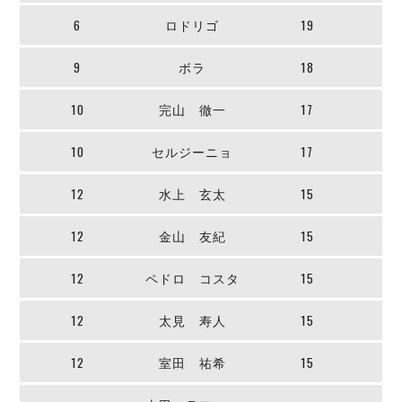
デウソン神戸
アリーナ情報
6
ロドリゴ
19
ポルセイド浜田
チケット情報
エスポラーダ北海道
ミラクルスマイル新居浜
過去の記録
9
ボラ
18
バルドラール浦安
フウガドールすみだ
10
完山 徹一
17
しながわシティ
立川アスレティックFC
10
セルジーニョ
17
ペスカドーラ町田
湘南ベルマーレ
12
水上 玄太
15
ボアルース長野
FOLLOW US!
12
金山 友紀
15
名古屋オーシャンズ
シュライカー大阪
12
ペドロ コスタ
15
ボルクバレット北九州
バサジィ大分
12
太見 寿人
15
選手の通算記録（Ｆ２）
12
室田 祐希
15