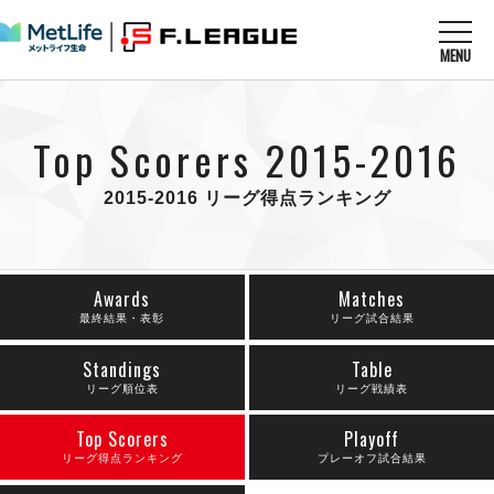
MENU
ニュースを読む
NEWS
Top Scorers 2015-2016
すべてのニュース
試合を観る
MATCHES
リーグ戦
2015-2016 リーグ得点ランキング
リーグカップ
メットライフ生命Ｆ１リーグ
クラブを知る
CLUB
Ｆチャレンジリーグ
U-23選抜
試合日程
Awards
Matches
クラブ
メットライフ生命Ｆ１リーグ
チケットを買う
最終結果・表彰
リーグ試合結果
順位表
TICKET
チケット
戦績表
メディア情報
Standings
Table
エスポラーダ北海道
警告・退場・出場停止選手
リーグ順位表
リーグ戦績表
フットサル日本代表
バルドラール浦安
アリーナ情報
ARENA
個人ランキング｜ゴール
その他
フウガドールすみだ
Top Scorers
Playoff
個人ランキング｜シュート
しながわシティ
リーグ得点ランキング
プレーオフ試合結果
個人ランキング｜シュート成功率
立川アスレティックFC