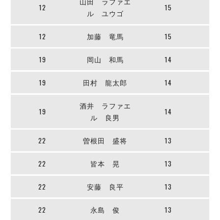
山田 ラファエ
ヴォスクオーレ仙台
12
15
ル ユウゴ
マルバ水戸FC
リガーレヴィア葛飾
12
加藤 竜馬
15
Y．S．C．C．横浜
ヴィンセドール白山
19
岡山 和馬
14
アグレミーナ浜松
デウソン神戸
19
田村 龍太郎
14
ポルセイド浜田
酒井 ラファエ
ミラクルスマイル新居浜
19
14
ル 良男
22
曽根田 盛将
13
22
皆本 晃
13
22
安藤 良平
13
22
永島 俊
13