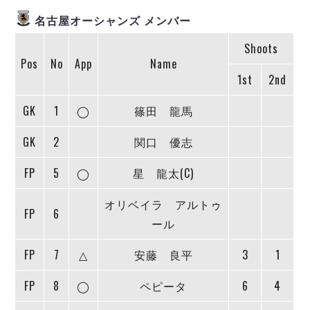
ヴォスクオーレ仙台
名古屋オーシャンズ メンバー
マルバ水戸FC
リガーレヴィア葛飾
Shoots
Y．S．C．C．横浜
Pos
No
App
Name
ヴィンセドール白山
1st
2nd
アグレミーナ浜松
GK
1
◯
篠田 龍馬
デウソン神戸
ポルセイド浜田
GK
2
関口 優志
ミラクルスマイル新居浜
FP
5
◯
星 龍太(C)
オリベイラ アルトゥ
FP
6
ール
FP
7
△
安藤 良平
3
1
FP
8
◯
ペピータ
6
4