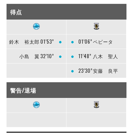
得点
鈴木 裕太郎
01’53”
01’06”
ペピータ
小島 翼
32’10”
11’48”
八木 聖人
23’30”
安藤 良平
警告/退場