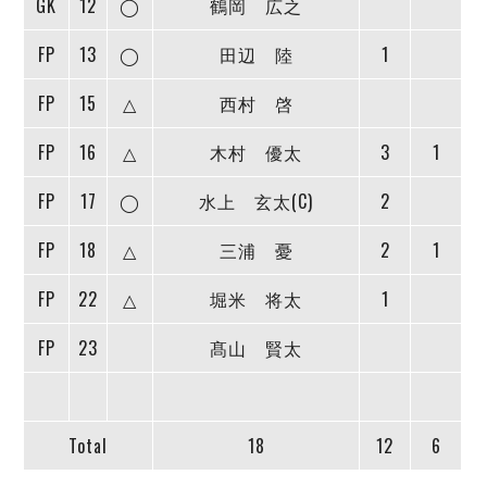
GK
12
◯
鶴岡 広之
デウソン神戸
アリーナ情報
ポルセイド浜田
チケット情報
FP
13
◯
田辺 陸
1
エスポラーダ北海道
ミラクルスマイル新居浜
過去の記録
バルドラール浦安
FP
15
△
西村 啓
フウガドールすみだ
しながわシティ
FP
16
△
木村 優太
3
1
立川アスレティックFC
FP
17
◯
水上 玄太(C)
2
ペスカドーラ町田
湘南ベルマーレ
FP
18
△
三浦 憂
2
1
ボアルース長野
FOLLOW US!
名古屋オーシャンズ
FP
22
△
堀米 将太
1
シュライカー大阪
FP
23
髙山 賢太
ボルクバレット北九州
バサジィ大分
選手の通算記録（Ｆ２）
Total
18
12
6