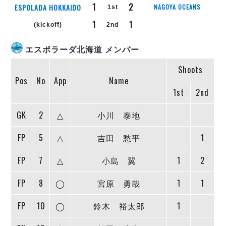
リーグ概要
ABOUT US
個人ランキング｜第2PK
1
2
ESPOLADA HOKKAIDO
NAGOYA OCEANS
1st
ペスカドーラ町田
1
1
湘南ベルマーレ
(kickoff)
2nd
メットライフ生命Ｆ２リーグ
リーグ概要
過去の記録
ARCHIVE
ボアルース長野
エスポラーダ北海道 メンバー
名古屋オーシャンズ
試合日程
日本フットサルリーグについて
過去の試合記録
シュライカー大阪
Shoots
プロジェクト
PROJECT
順位表
大会概要
Pos
No
App
Name
ボルクバレット北九州
戦績表
リーグ要項
01
1st
2nd
ディビジョン1 試合記録
DIVISION
バサジィ大分
警告・退場・出場停止選手
クラブライセンス関連
ABeam AWARD
ディビジョン2 試合記録
個人ランキング｜ゴール
アリーナ観戦マナー&ルール
GK
2
△
小川 泰地
メットライフ生命Ｆ２リーグ
Ｆリーグカップ 試合記録
個人ランキング｜シュート
FP
5
△
吉田 愁平
1
個人ランキング｜シュート成功率
リーグ統計データ
ヴォスクオーレ仙台
個人ランキング｜第2PK
FP
7
△
小島 翼
1
2
マルバ水戸FC
記念ゴール
リガーレヴィア葛飾
メットライフ生命Ｆリーグカップ 2026
FP
8
◯
宮原 勇哉
1
1
ハットトリック
Y．S．C．C．横浜
02
DIVISION
担当審判員
ヴィンセドール白山
FP
10
◯
鈴木 裕太郎
1
試合日程・結果
アグレミーナ浜松
大会概要
選手の通算記録（Ｆ１）