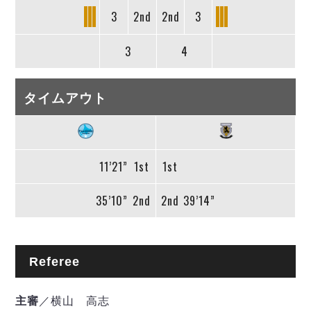
3
2nd
2nd
3
3
4
タイムアウト
11’21”
1st
1st
35’10”
2nd
2nd
39’14”
Referee
主審
／横山 高志