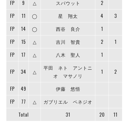
FP
9
△
スパウット
2
FP
11
◯
星 翔太
4
3
FP
14
◯
西谷 良介
1
FP
15
△
吉川 智貴
2
1
FP
17
△
八木 聖人
1
平田 ネト アントニ
FP
34
△
1
2
オ マサノリ
FP
49
伊藤 悠悟
FP
77
△
ガブリエル ペネジオ
Total
31
20
11