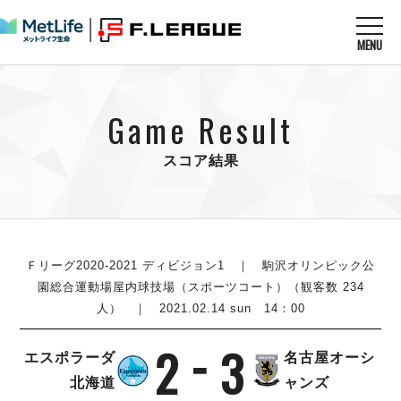
MENU
ニュースを読む
NEWS
Game Result
すべてのニュース
試合を観る
MATCHES
リーグ戦
スコア結果
リーグカップ
メットライフ生命Ｆ１リーグ
クラブを知る
CLUB
Ｆチャレンジリーグ
U-23選抜
試合日程
クラブ
メットライフ生命Ｆ１リーグ
チケットを買う
順位表
TICKET
Ｆリーグ2020-2021 ディビジョン1
｜ 駒沢オリンピック公
チケット
戦績表
園総合運動場屋内球技場（スポーツコート）（観客数 234
メディア情報
エスポラーダ北海道
人） ｜ 2021.02.14 sun 14：00
警告・退場・出場停止選手
フットサル日本代表
バルドラール浦安
アリーナ情報
ARENA
個人ランキング｜ゴール
その他
2
3
フウガドールすみだ
エスポラーダ
名古屋オーシ
個人ランキング｜シュート
しながわシティ
北海道
ャンズ
個人ランキング｜シュート成功率
立川アスレティックFC