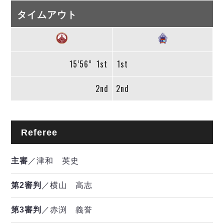
タイムアウト
15’56”
1st
1st
2nd
2nd
Referee
主審
／津和 英史
第2審判
／横山 高志
第3審判
／赤渕 義誉