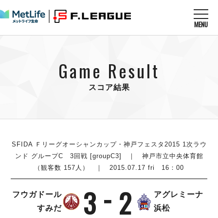
MENU
ニュースを読む
NEWS
Game Result
すべてのニュース
試合を観る
MATCHES
リーグ戦
スコア結果
リーグカップ
メットライフ生命Ｆ１リーグ
クラブを知る
CLUB
Ｆチャレンジリーグ
U-23選抜
試合日程
クラブ
メットライフ生命Ｆ１リーグ
チケットを買う
順位表
TICKET
SFIDA Ｆリーグオーシャンカップ・神戸フェスタ2015 1次ラウ
チケット
戦績表
ンド グループC 3回戦 [groupC3] ｜ 神戸市立中央体育館
メディア情報
エスポラーダ北海道
（観客数 157人） ｜ 2015.07.17 fri 16：00
警告・退場・出場停止選手
フットサル日本代表
バルドラール浦安
アリーナ情報
ARENA
個人ランキング｜ゴール
その他
3
2
フウガドールすみだ
フウガドール
アグレミーナ
個人ランキング｜シュート
しながわシティ
すみだ
浜松
個人ランキング｜シュート成功率
立川アスレティックFC