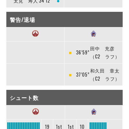
太見 寿人
34’12”
警告/退場
田中 充彦
36’59”
（C2 ラフ）
和久田 章太
37’05”
（C2 ラフ）
シュート数
19
1st
1st
10