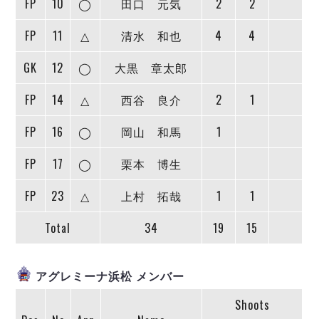
FP
10
◯
田口 元気
2
2
デウソン神戸
アリーナ情報
ポルセイド浜田
チケット情報
FP
11
△
清水 和也
4
4
エスポラーダ北海道
ミラクルスマイル新居浜
過去の記録
バルドラール浦安
GK
12
◯
大黒 章太郎
フウガドールすみだ
しながわシティ
FP
14
△
西谷 良介
2
1
立川アスレティックFC
FP
16
◯
岡山 和馬
1
ペスカドーラ町田
湘南ベルマーレ
FP
17
◯
栗本 博生
ボアルース長野
FOLLOW US!
名古屋オーシャンズ
FP
23
△
上村 拓哉
1
1
シュライカー大阪
Total
34
19
15
ボルクバレット北九州
バサジィ大分
アグレミーナ浜松 メンバー
選手の通算記録（Ｆ２）
Shoots