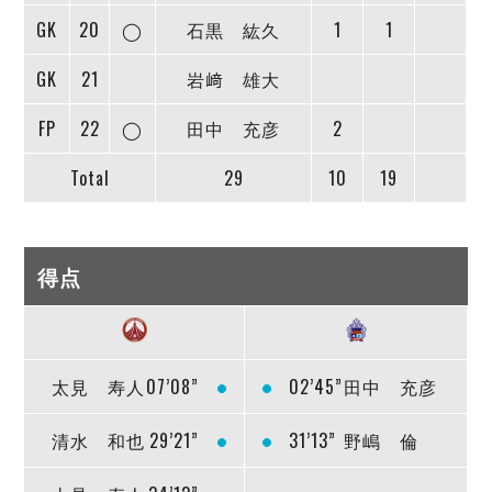
GK
20
◯
石黒 紘久
1
1
GK
21
岩﨑 雄大
FP
22
◯
田中 充彦
2
Total
29
10
19
得点
太見 寿人
07’08”
02’45”
田中 充彦
清水 和也
29’21”
31’13”
野嶋 倫