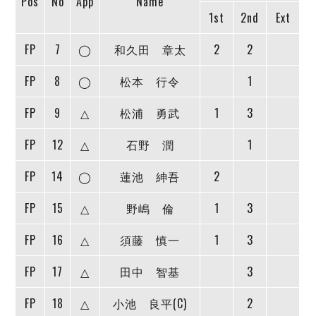
Pos
No
App
Name
ヴォスクオーレ仙台
1st
2nd
Ext
マルバ水戸FC
リガーレヴィア葛飾
FP
7
◯
和久田 章太
2
2
Y．S．C．C．横浜
FP
ヴィンセドール白山
8
◯
松本 行令
1
アグレミーナ浜松
FP
9
△
松浦 勇武
1
3
デウソン神戸
ポルセイド浜田
FP
12
△
石野 潤
1
ミラクルスマイル新居浜
FP
14
◯
蓮池 紳吾
2
FP
15
△
野嶋 倫
1
3
FP
16
△
須藤 慎一
1
3
FP
17
△
田中 智基
3
FP
18
△
小池 良平(C)
2