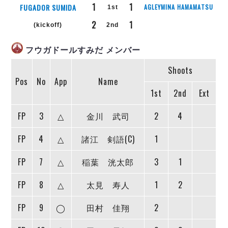
リーグ概要
ABOUT US
個人ランキング｜第2PK
1
1
FUGADOR SUMIDA
AGLEYMINA HAMAMATSU
1st
ペスカドーラ町田
2
1
湘南ベルマーレ
(kickoff)
2nd
メットライフ生命Ｆ２リーグ
リーグ概要
過去の記録
ARCHIVE
ボアルース長野
フウガドールすみだ メンバー
名古屋オーシャンズ
試合日程
日本フットサルリーグについて
過去の試合記録
シュライカー大阪
Shoots
プロジェクト
PROJECT
順位表
大会概要
Pos
No
App
Name
ボルクバレット北九州
戦績表
リーグ要項
01
1st
2nd
Ext
ディビジョン1 試合記録
DIVISION
バサジィ大分
警告・退場・出場停止選手
クラブライセンス関連
ABeam AWARD
ディビジョン2 試合記録
個人ランキング｜ゴール
アリーナ観戦マナー&ルール
FP
3
△
金川 武司
2
4
メットライフ生命Ｆ２リーグ
Ｆリーグカップ 試合記録
個人ランキング｜シュート
FP
4
△
諸江 剣語(C)
1
個人ランキング｜シュート成功率
リーグ統計データ
ヴォスクオーレ仙台
個人ランキング｜第2PK
FP
7
△
稲葉 洸太郎
3
1
マルバ水戸FC
記念ゴール
リガーレヴィア葛飾
メットライフ生命Ｆリーグカップ 2026
FP
8
△
太見 寿人
1
2
ハットトリック
Y．S．C．C．横浜
02
DIVISION
担当審判員
ヴィンセドール白山
FP
9
◯
田村 佳翔
2
試合日程・結果
アグレミーナ浜松
大会概要
選手の通算記録（Ｆ１）