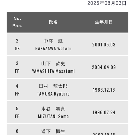
リーグ概要
ABOUT US
個人ランキング｜第2PK
2026年08月03日
ペスカドーラ町田
湘南ベルマーレ
メットライフ生命Ｆ２リーグ
リーグ概要
No.
過去の記録
ARCHIVE
氏名
生年月日
ボアルース長野
Pos.
名古屋オーシャンズ
試合日程
日本フットサルリーグについて
過去の試合記録
シュライカー大阪
2
中澤 航
プロジェクト
PROJECT
順位表
大会概要
2001.05.03
GK
NAKAZAWA Wataru
ボルクバレット北九州
戦績表
リーグ要項
01
ディビジョン1 試合記録
DIVISION
バサジィ大分
警告・退場・出場停止選手
クラブライセンス関連
ABeam AWARD
3
山下 款史
ディビジョン2 試合記録
2004.04.09
個人ランキング｜ゴール
アリーナ観戦マナー&ルール
メットライフ生命Ｆ２リーグ
FP
YAMASHITA Masafumi
Ｆリーグカップ 試合記録
個人ランキング｜シュート
個人ランキング｜シュート成功率
リーグ統計データ
4
田村 龍太郎
ヴォスクオーレ仙台
1988.12.16
個人ランキング｜第2PK
FP
TAMURA Ryutaro
マルバ水戸FC
記念ゴール
リガーレヴィア葛飾
メットライフ生命Ｆリーグカップ 2026
5
水谷 颯真
ハットトリック
1996.07.24
Y．S．C．C．横浜
02
FP
MIZUTANI Soma
DIVISION
担当審判員
ヴィンセドール白山
試合日程・結果
アグレミーナ浜松
6
道下 楓生
大会概要
選手の通算記録（Ｆ１）
2003.10.15