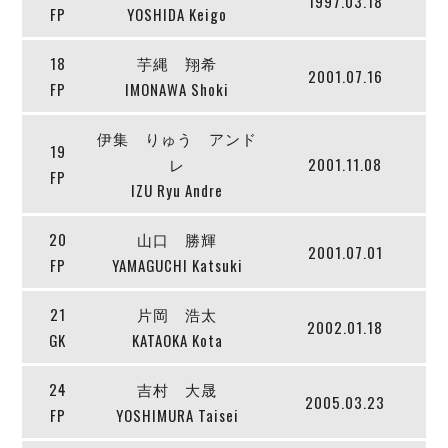
1997.03.18
ヴォスクオーレ仙台
FP
YOSHIDA Keigo
マルバ水戸FC
リガーレヴィア葛飾
18
芋縄 翔希
2001.07.16
Y．S．C．C．横浜
FP
IMONAWA Shoki
ヴィンセドール白山
伊集 りゅう アンド
アグレミーナ浜松
19
レ
2001.11.08
デウソン神戸
FP
IZU Ryu Andre
ポルセイド浜田
ミラクルスマイル新居浜
20
山口 勝輝
2001.07.01
FP
YAMAGUCHI Katsuki
21
片岡 浩太
2002.01.18
GK
KATAOKA Kota
24
吉村 大晟
2005.03.23
FP
YOSHIMURA Taisei