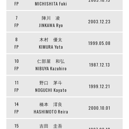
デウソン神戸
FP
MICHISHITA Fuki
アリーナ情報
ポルセイド浜田
チケット情報
エスポラーダ北海道
ミラクルスマイル新居浜
7
陣川 凌
過去の記録
2003.12.23
バルドラール浦安
FP
JINKAWA Ryo
フウガドールすみだ
しながわシティ
8
木村 優太
1999.05.08
立川アスレティックFC
FP
KIMURA Yuta
ペスカドーラ町田
10
仁部屋 和弘
湘南ベルマーレ
1987.12.13
FP
NIBUYA Kazuhiro
ボアルース長野
FOLLOW US!
名古屋オーシャンズ
11
野口 茅斗
シュライカー大阪
1999.12.21
FP
NOGUCHI Kayato
ボルクバレット北九州
バサジィ大分
14
橋本 澪良
2000.10.01
FP
HASHIMOTO Reira
選手の通算記録（Ｆ２）
15
吉田 圭吾