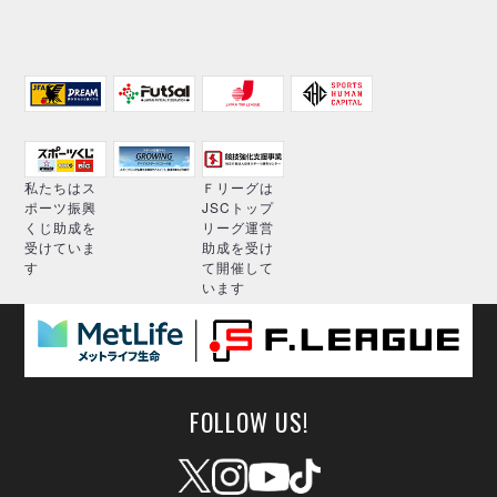
私たちはス
Ｆリーグは
ポーツ振興
JSCトップ
くじ助成を
リーグ運営
受けていま
助成を受け
す
て開催して
います
FOLLOW US!