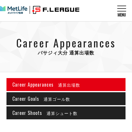
MENU
ニュースを読む
NEWS
Career Appearances
すべてのニュース
試合を観る
MATCHES
リーグ戦
バサジィ大分 通算出場数
リーグカップ
メットライフ生命Ｆ１リーグ
クラブを知る
CLUB
Ｆチャレンジリーグ
U-23選抜
試合日程
クラブ
メットライフ生命Ｆ１リーグ
Career Appearances
通算出場数
チケットを買う
順位表
TICKET
チケット
戦績表
メディア情報
Career Goals
エスポラーダ北海道
通算ゴール数
警告・退場・出場停止選手
フットサル日本代表
バルドラール浦安
アリーナ情報
ARENA
個人ランキング｜ゴール
Career Shoots
その他
通算シュート数
フウガドールすみだ
個人ランキング｜シュート
しながわシティ
個人ランキング｜シュート成功率
立川アスレティックFC